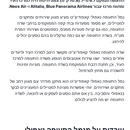
התעופה ממוקם 6.7 מייל (10.8 ק"מ) צפונית-מזרחית למרכז העיר
ומהווה מרכז עבור Alitalia, Blue Panorama Airlines ו-Neos Air.
נמל התעופה נאפולי קאפודיצ'ינו מציע מגוון שירותים ומתקנים
למטיילים. יש מספר מסעדות ובתי קפה הממוקמים ברחבי שדה
התעופה, כמו גם קניות פטורות ממכס, כספומטים ושירותי המרת
מט"ח. בשדה התעופה יש גם כמה טרקלינים בהם נוסעים יכולים
להירגע.
שדה התעופה נאפולי קאפודיצ'ינו מקושר היטב למרכז העיר וליעדים
אחרים באזור. ישנו שירות אוטובוסים הנוסע משדה התעופה למרכז
העיר, וכן תחנת רכבת הממוקמת בשדה התעופה. מוניות זמינות
להשכרה גם מחוץ לטרמינל.
נמל התעופה נאפולי קאפודיצ'ינו הוא מתקן מודרני עם מגוון רחב של
מתקנים ושירותים. זוהי אפשרות מצוינת למטיילים המעוניינים לבקר
בנאפולי והסביבה. בין אם אתם נוסעים לעסקים או להנאה, לשדה
התעופה יש מה להציע לכולם.
עובדות על מנמל התעופה נאפולי