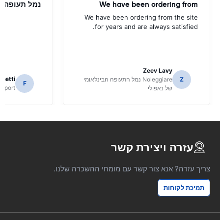
We have been ordering from
נמל תעופה ט
We have been ordering from the site
for years and are always satisfied.
Zeev Lavy
chetti
Z
Noleggiare נמל התעופה הבינלאומי
F
Airport
של נאפולי
עזרה ויצירת קשר
צריך עזרה? אנא צור קשר עם מומחי ההשכרה שלנו.
תמיכת לקוחות