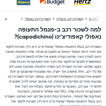
בַּיִת
הַשׂכָּרַת רֶכֶב איטליה
הַשׂכָּרַת רֶכֶב נאפולי
מנמל הת
למה לשכור רכב ב-מנמל התעופה
נאפולי קאפודיצ'ינו (capodichino)?
השכרת רכב בנמל התעופה נאפולי קאפודיצ'ינו היא דרך מצוינת לחקור
את העיר היפה נאפולי והאזורים הסובבים אותה. שדה התעופה מחובר
היטב למרכז העיר ומהווה נקודת מוצא אידיאלית להשכרת רכב,
המאפשרת למבקרים לחקור את העיר ואת האטרקציות הרבות שלה
בקצב שלהם. חברות השכרת רכב בשדה התעופה מציעות מגוון רחב
של כלי רכב, החל מחסכון ועד יוקרה, מה שמבטיח שהמבקרים יוכלו
למצוא את המכונית המושלמת לצרכיהם. בנוסף, חברות השכרת רכב
מציעות מחירים תחרותיים והנחות, מה שהופך אותה לדרך חסכונית
להתנייד. עם רכב, המבקרים יכולים לחקור בקלות את העיר ואת
האטרקציות הרבות שלה, כולל חוף אמלפי היפהפה, החורבות
העתיקות של פומפיי, והחופים המדהימים של חצי האי סורנטו. השכרת
רכב בנמל התעופה נאפולי קאפודיצ'ינו היא דרך מצוינת לחקור את