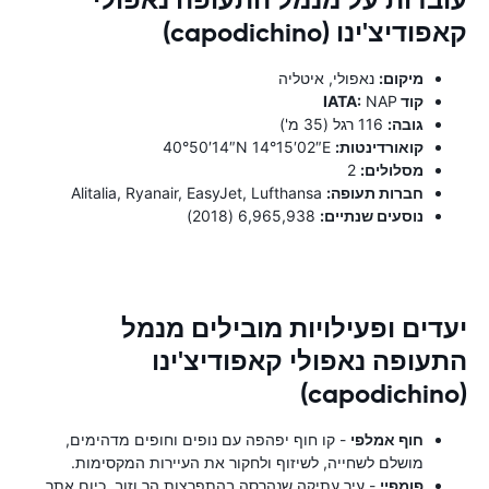
קאפודיצ'ינו (capodichino)
מיקום:
נאפולי, איטליה
קוד IATA:
NAP
גובה:
116 רגל (35 מ')
קואורדינטות:
40°50′14″N 14°15′02″E
מסלולים:
2
חברות תעופה:
Alitalia, Ryanair, EasyJet, Lufthansa
נוסעים שנתיים:
6,965,938 (2018)
יעדים ופעילויות מובילים מנמל
התעופה נאפולי קאפודיצ'ינו
(capodichino)
חוף אמלפי
- קו חוף יפהפה עם נופים וחופים מדהימים,
מושלם לשחייה, לשיזוף ולחקור את העיירות המקסימות.
פומפיי
- עיר עתיקה שנהרסה בהתפרצות הר וזוב, כיום אתר