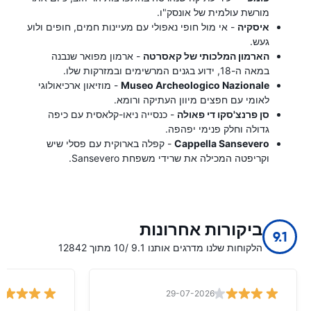
מורשת עולמית של אונסק"ו.
איסקיה
- אי מול חופי נאפולי עם מעיינות חמים, חופים ולוע
געש.
הארמון המלכותי של קאסרטה
- ארמון מפואר שנבנה
במאה ה-18, ידוע בגנים המרשימים ובמזרקות שלו.
Museo Archeologico Nazionale
- מוזיאון ארכיאולוגי
לאומי עם חפצים מיוון העתיקה ורומא.
סן פרנצ'סקו די פאולה
- כנסייה ניאו-קלאסית עם כיפה
גדולה וחלק פנימי יפהפה.
Cappella Sansevero
- קפלה בארוקית עם פסלי שיש
וקריפטה המכילה את שרידי משפחת Sansevero.
ביקורות אחרונות
9.1
הלקוחות שלנו מדרגים אותנו 9.1 /10 מתוך 12842
29-07-2026