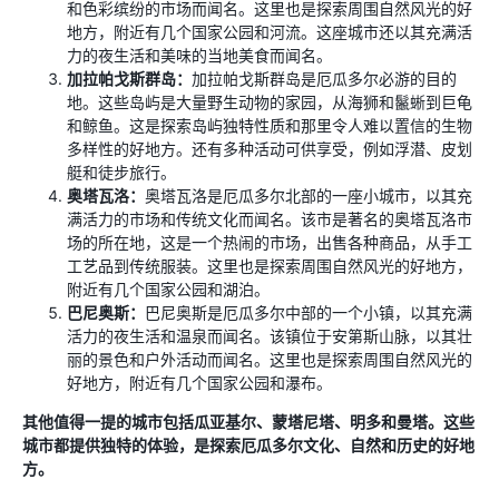
和色彩缤纷的市场而闻名。这里也是探索周围自然风光的好
地方，附近有几个国家公园和河流。这座城市还以其充满活
力的夜生活和美味的当地美食而闻名。
加拉帕戈斯群岛：
加拉帕戈斯群岛是厄瓜多尔必游的目的
地。这些岛屿是大量野生动物的家园，从海狮和鬣蜥到巨龟
和鲸鱼。这是探索岛屿独特性质和那里令人难以置信的生物
多样性的好地方。还有多种活动可供享受，例如浮潜、皮划
艇和徒步旅行。
奥塔瓦洛：
奥塔瓦洛是厄瓜多尔北部的一座小城市，以其充
满活力的市场和传统文化而闻名。该市是著名的奥塔瓦洛市
场的所在地，这是一个热闹的市场，出售各种商品，从手工
工艺品到传统服装。这里也是探索周围自然风光的好地方，
附近有几个国家公园和湖泊。
巴尼奥斯：
巴尼奥斯是厄瓜多尔中部的一个小镇，以其充满
活力的夜生活和温泉而闻名。该镇位于安第斯山脉，以其壮
丽的景色和户外活动而闻名。这里也是探索周围自然风光的
好地方，附近有几个国家公园和瀑布。
其他值得一提的城市包括瓜亚基尔、蒙塔尼塔、明多和曼塔。这些
城市都提供独特的体验，是探索厄瓜多尔文化、自然和历史的好地
方。