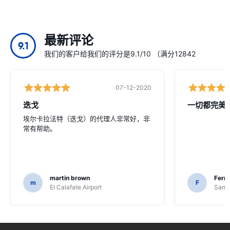
最新评论
9.1
我们的客户给我们的评分是9.1/10 （满分12842
07-12-2020
迭戈
一切都完美
埃尔卡拉法特（迭戈）的代理人非常好，非
常有帮助。
martin brown
Fern
m
F
El Calafate Airport
Santi