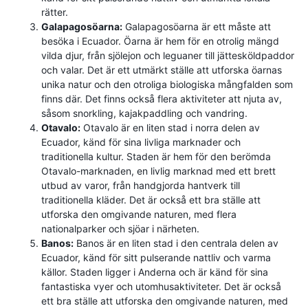
rätter.
Galapagosöarna:
Galapagosöarna är ett måste att
besöka i Ecuador. Öarna är hem för en otrolig mängd
vilda djur, från sjölejon och leguaner till jättesköldpaddor
och valar. Det är ett utmärkt ställe att utforska öarnas
unika natur och den otroliga biologiska mångfalden som
finns där. Det finns också flera aktiviteter att njuta av,
såsom snorkling, kajakpaddling och vandring.
Otavalo:
Otavalo är en liten stad i norra delen av
Ecuador, känd för sina livliga marknader och
traditionella kultur. Staden är hem för den berömda
Otavalo-marknaden, en livlig marknad med ett brett
utbud av varor, från handgjorda hantverk till
traditionella kläder. Det är också ett bra ställe att
utforska den omgivande naturen, med flera
nationalparker och sjöar i närheten.
Banos:
Banos är en liten stad i den centrala delen av
Ecuador, känd för sitt pulserande nattliv och varma
källor. Staden ligger i Anderna och är känd för sina
fantastiska vyer och utomhusaktiviteter. Det är också
ett bra ställe att utforska den omgivande naturen, med