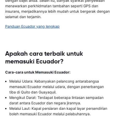
dengan bajet anda. Selain itu, banyak syarikat penyewaan
menawarkan perkhidmatan tambahan seperti GPS dan
insurans, menjadikannya lebih mudah untuk bergerak dengan
selamat dan terjamin.
Panduan Ecuador yang lengkap
Apakah cara terbaik untuk
memasuki Ecuador?
Cara-cara untuk Memasuki Ecuador:
Melalui Udara: Kebanyakan pelancong antarabangsa
memasuki Ecuador melalui udara, dengan penerbangan
tiba di Quito dan Guayaquil.
Mengikut Darat: Terdapat beberapa lintasan sempadan
darat antara Ecuador dan negara jirannya.
Melalui Laut: Kapal persiaran dan kapal layar persendirian
boleh memasuki Ecuador melalui pelabuhannya.