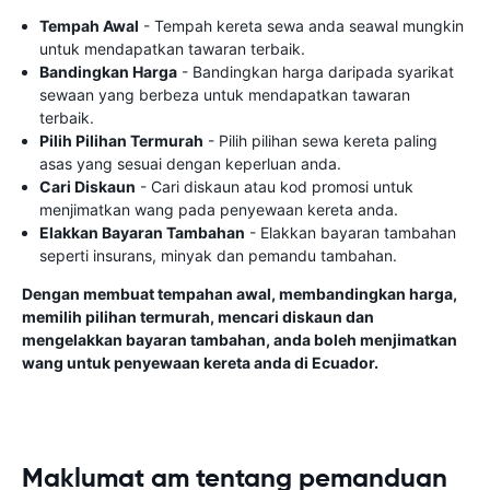
Tempah Awal
- Tempah kereta sewa anda seawal mungkin
untuk mendapatkan tawaran terbaik.
Bandingkan Harga
- Bandingkan harga daripada syarikat
sewaan yang berbeza untuk mendapatkan tawaran
terbaik.
Pilih Pilihan Termurah
- Pilih pilihan sewa kereta paling
asas yang sesuai dengan keperluan anda.
Cari Diskaun
- Cari diskaun atau kod promosi untuk
menjimatkan wang pada penyewaan kereta anda.
Elakkan Bayaran Tambahan
- Elakkan bayaran tambahan
seperti insurans, minyak dan pemandu tambahan.
Dengan membuat tempahan awal, membandingkan harga,
memilih pilihan termurah, mencari diskaun dan
mengelakkan bayaran tambahan, anda boleh menjimatkan
wang untuk penyewaan kereta anda di Ecuador.
Maklumat am tentang pemanduan