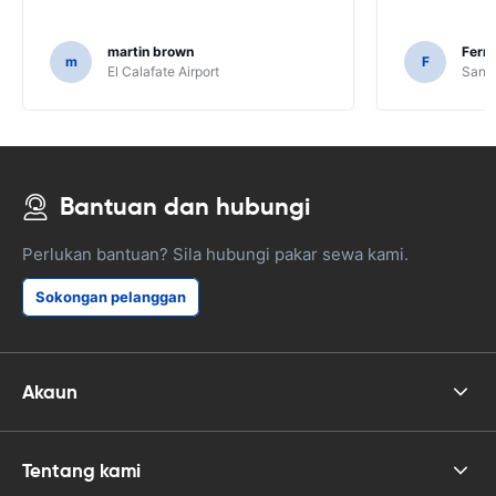
martin brown
Fern
m
F
El Calafate Airport
Santi
Bantuan dan hubungi
Perlukan bantuan? Sila hubungi pakar sewa kami.
Sokongan pelanggan
Akaun
Tentang kami