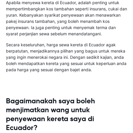
Apabila menyewa kereta di Ecuador, adalah penting untuk
mempertimbangkan kos tambahan seperti insurans, cukai dan
yuran. Kebanyakan syarikat penyewaan akan menawarkan
pakej insurans tambahan, yang boleh menambah kos
penyewaan. Ia juga penting untuk menyemak terma dan
syarat perjanjian sewa sebelum menandatangani.
Secara keseluruhan, harga sewa kereta di Ecuador agak
berpatutan, menjadikannya pilihan yang bagus untuk mereka
yang ingin menerokai negara ini. Dengan sedikit kajian, anda
boleh mendapatkan kereta yang sesuai untuk keperluan anda
pada harga yang sesuai dengan bajet anda.
Bagaimanakah saya boleh
menjimatkan wang untuk
penyewaan kereta saya di
Ecuador?