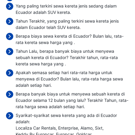
Yang paling terkini sewa kereta jenis sedang dalam
Ecuador adalah SUV kereta.
Tahun Terakhir, yang paling terkini sewa kereta jenis
dalam Ecuador telah SUV kereta.
Berapa biaya sewa kereta di Ecuador? Bulan lalu, rata-
rata kereta sewa harga yang
.
Tahun Lalu, berapa banyak biaya untuk menyewa
sebuah kereta di Ecuador? Terakhir tahun, rata-rata
kereta sewa harga yang
.
Apakah semasa setiap hari rata-rata harga untuk
menyewa di Ecuador? Bulan lalu, rata-rata harga sewa
adalah
setiap hari.
Berapa banyak biaya untuk menyewa sebuah kereta di
Ecuador selama 12 bulan yang lalu? Terakhir Tahun, rata-
rata harga sewa adalah
setiap hari.
Syarikat-syarikat sewa kereta yang ada di Ecuador
adalah:
Localiza Car Rentals
Enterprise
Alamo
Sixt
Keddy By Europcar
Europcar
Goldcar