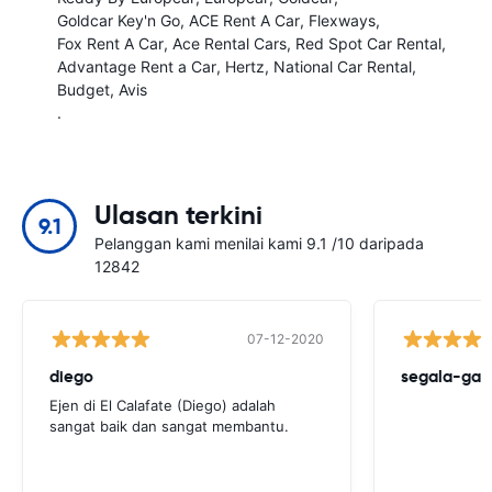
Goldcar Key'n Go
ACE Rent A Car
Flexways
Fox Rent A Car
Ace Rental Cars
Red Spot Car Rental
Advantage Rent a Car
Hertz
National Car Rental
Budget
Avis
.
Ulasan terkini
9.1
Pelanggan kami menilai kami 9.1 /10 daripada
12842
07-12-2020
diego
segala-gal
Ejen di El Calafate (Diego) adalah
sangat baik dan sangat membantu.