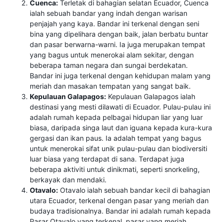
Cuenca:
Terletak di bahagian selatan Ecuador, Cuenca
ialah sebuah bandar yang indah dengan warisan
penjajah yang kaya. Bandar ini terkenal dengan seni
bina yang dipelihara dengan baik, jalan berbatu buntar
dan pasar berwarna-warni. Ia juga merupakan tempat
yang bagus untuk menerokai alam sekitar, dengan
beberapa taman negara dan sungai berdekatan.
Bandar ini juga terkenal dengan kehidupan malam yang
meriah dan masakan tempatan yang sangat baik.
Kepulauan Galapagos:
Kepulauan Galapagos ialah
destinasi yang mesti dilawati di Ecuador. Pulau-pulau ini
adalah rumah kepada pelbagai hidupan liar yang luar
biasa, daripada singa laut dan iguana kepada kura-kura
gergasi dan ikan paus. Ia adalah tempat yang bagus
untuk menerokai sifat unik pulau-pulau dan biodiversiti
luar biasa yang terdapat di sana. Terdapat juga
beberapa aktiviti untuk dinikmati, seperti snorkeling,
berkayak dan mendaki.
Otavalo:
Otavalo ialah sebuah bandar kecil di bahagian
utara Ecuador, terkenal dengan pasar yang meriah dan
budaya tradisionalnya. Bandar ini adalah rumah kepada
Pasar Otavalo yang terkenal, pasar yang meriah