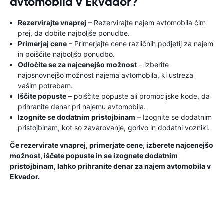
avtomobila v Ekvador?
Rezervirajte vnaprej
– Rezervirajte najem avtomobila čim
prej, da dobite najboljše ponudbe.
Primerjaj cene
– Primerjajte cene različnih podjetij za najem
in poiščite najboljšo ponudbo.
Odločite se za najcenejšo možnost
– izberite
najosnovnejšo možnost najema avtomobila, ki ustreza
vašim potrebam.
Iščite popuste
– poiščite popuste ali promocijske kode, da
prihranite denar pri najemu avtomobila.
Izognite se dodatnim pristojbinam
– Izognite se dodatnim
pristojbinam, kot so zavarovanje, gorivo in dodatni vozniki.
Če rezervirate vnaprej, primerjate cene, izberete najcenejšo
možnost, iščete popuste in se izognete dodatnim
pristojbinam, lahko prihranite denar za najem avtomobila v
Ekvador.