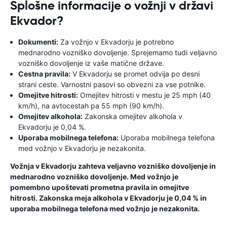
Splošne informacije o vožnji v državi
Ekvador?
Dokumenti:
Za vožnjo v Ekvadorju je potrebno
mednarodno vozniško dovoljenje. Sprejemamo tudi veljavno
vozniško dovoljenje iz vaše matične države.
Cestna pravila:
V Ekvadorju se promet odvija po desni
strani ceste. Varnostni pasovi so obvezni za vse potnike.
Omejitve hitrosti:
Omejitev hitrosti v mestu je 25 mph (40
km/h), na avtocestah pa 55 mph (90 km/h).
Omejitev alkohola:
Zakonska omejitev alkohola v
Ekvadorju je 0,04 %.
Uporaba mobilnega telefona:
Uporaba mobilnega telefona
med vožnjo v Ekvadorju je nezakonita.
Vožnja v Ekvadorju zahteva veljavno vozniško dovoljenje in
mednarodno vozniško dovoljenje. Med vožnjo je
pomembno upoštevati prometna pravila in omejitve
hitrosti. Zakonska meja alkohola v Ekvadorju je 0,04 % in
uporaba mobilnega telefona med vožnjo je nezakonita.