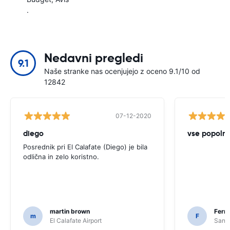
.
Nedavni pregledi
9.1
Naše stranke nas ocenjujejo z oceno 9.1/10 od
12842
07-12-2020
diego
vse popoln
Posrednik pri El Calafate (Diego) je bila
odlična in zelo koristno.
martin brown
Fern
m
F
El Calafate Airport
Santi