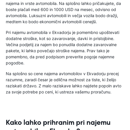
najema in vrste avtomobila. Na splošno lahko pričakujete, da
boste plačali med 600 in 1000 USD na mesec, odvisno od
avtomobila. Luksuzni avtomobili in večja vozila bodo dražji,
medtem ko bodo ekonomični avtomobili cenejši.
Pri najemu avtomobila v Ekvadorju je pomembno upoštevati
dodatne stroške, kot so zavarovanje, davki in pristojbine.
Večina podjetij za najem bo ponudila dodatne zavarovalne
pakete, ki lahko povečajo stroške najema. Prav tako je
pomembno, da pred podpisom preverite pogoje najemne
pogodbe.
Na splošno so cene najema avtomobilov v Ekvadorju precej
razumne, zaradi česar je odlična možnost za tiste, ki želijo
raziskati državo. Z malo raziskave lahko najdete popoln avto
za svoje potrebe po ceni, ki ustreza vašemu proračunu.
Kako lahko prihranim pri najemu