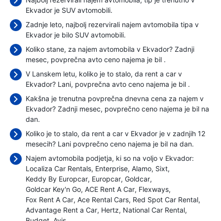
Ekvador je SUV avtomobili.
Zadnje leto, najbolj rezervirali najem avtomobila tipa v
Ekvador je bilo SUV avtomobili.
Koliko stane, za najem avtomobila v Ekvador? Zadnji
mesec, povprečna avto ceno najema je bil
.
V Lanskem letu, koliko je to stalo, da rent a car v
Ekvador? Lani, povprečna avto ceno najema je bil
.
Kakšna je trenutna povprečna dnevna cena za najem v
Ekvador? Zadnji mesec, povprečno ceno najema je bil
na
dan.
Koliko je to stalo, da rent a car v Ekvador je v zadnjih 12
mesecih? Lani povprečno ceno najema je bil
na dan.
Najem avtomobila podjetja, ki so na voljo v Ekvador:
Localiza Car Rentals
Enterprise
Alamo
Sixt
Keddy By Europcar
Europcar
Goldcar
Goldcar Key'n Go
ACE Rent A Car
Flexways
Fox Rent A Car
Ace Rental Cars
Red Spot Car Rental
Advantage Rent a Car
Hertz
National Car Rental
Budget
Avis