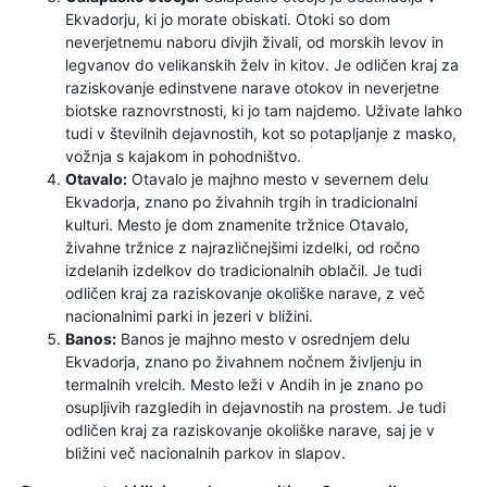
Ekvadorju, ki jo morate obiskati. Otoki so dom
neverjetnemu naboru divjih živali, od morskih levov in
legvanov do velikanskih želv in kitov. Je odličen kraj za
raziskovanje edinstvene narave otokov in neverjetne
biotske raznovrstnosti, ki jo tam najdemo. Uživate lahko
tudi v številnih dejavnostih, kot so potapljanje z masko,
vožnja s kajakom in pohodništvo.
Otavalo:
Otavalo je majhno mesto v severnem delu
Ekvadorja, znano po živahnih trgih in tradicionalni
kulturi. Mesto je dom znamenite tržnice Otavalo,
živahne tržnice z najrazličnejšimi izdelki, od ročno
izdelanih izdelkov do tradicionalnih oblačil. Je tudi
odličen kraj za raziskovanje okoliške narave, z več
nacionalnimi parki in jezeri v bližini.
Banos:
Banos je majhno mesto v osrednjem delu
Ekvadorja, znano po živahnem nočnem življenju in
termalnih vrelcih. Mesto leži v Andih in je znano po
osupljivih razgledih in dejavnostih na prostem. Je tudi
odličen kraj za raziskovanje okoliške narave, saj je v
bližini več nacionalnih parkov in slapov.