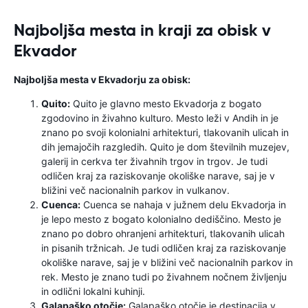
Najboljša mesta in kraji za obisk v
Ekvador
Najboljša mesta v Ekvadorju za obisk:
Quito:
Quito je glavno mesto Ekvadorja z bogato
zgodovino in živahno kulturo. Mesto leži v Andih in je
znano po svoji kolonialni arhitekturi, tlakovanih ulicah in
dih jemajočih razgledih. Quito je dom številnih muzejev,
galerij in cerkva ter živahnih trgov in trgov. Je tudi
odličen kraj za raziskovanje okoliške narave, saj je v
bližini več nacionalnih parkov in vulkanov.
Cuenca:
Cuenca se nahaja v južnem delu Ekvadorja in
je lepo mesto z bogato kolonialno dediščino. Mesto je
znano po dobro ohranjeni arhitekturi, tlakovanih ulicah
in pisanih tržnicah. Je tudi odličen kraj za raziskovanje
okoliške narave, saj je v bližini več nacionalnih parkov in
rek. Mesto je znano tudi po živahnem nočnem življenju
in odlični lokalni kuhinji.
Galapaško otočje:
Galapaško otočje je destinacija v