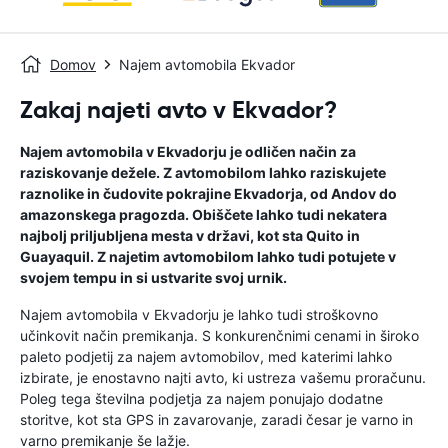
Domov
Najem avtomobila Ekvador
Zakaj najeti avto v Ekvador?
Najem avtomobila v Ekvadorju je odličen način za
raziskovanje dežele. Z avtomobilom lahko raziskujete
raznolike in čudovite pokrajine Ekvadorja, od Andov do
amazonskega pragozda. Obiščete lahko tudi nekatera
najbolj priljubljena mesta v državi, kot sta Quito in
Guayaquil. Z najetim avtomobilom lahko tudi potujete v
svojem tempu in si ustvarite svoj urnik.
Najem avtomobila v Ekvadorju je lahko tudi stroškovno
učinkovit način premikanja. S konkurenčnimi cenami in široko
paleto podjetij za najem avtomobilov, med katerimi lahko
izbirate, je enostavno najti avto, ki ustreza vašemu proračunu.
Poleg tega številna podjetja za najem ponujajo dodatne
storitve, kot sta GPS in zavarovanje, zaradi česar je varno in
varno premikanje še lažje.