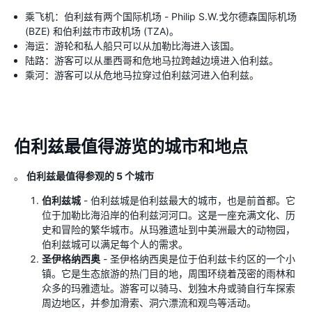
乘飞机：伯利兹有两个国际机场 - Philip S.W.戈尔德森国际机场
(BZE) 和伯利兹市市政机场 (TZA)。
海运：游轮和私人船只可以从加勒比海进入该国。
陆路：游客可以从墨西哥和危地马拉跨越边境进入伯利兹。
乘河：游客可以从危地马拉穿过伯利兹河进入伯利兹。
伯利兹最值得游览的城市和地点
。
伯利兹最值得参观的 5 个城市
伯利兹城
- 伯利兹城是伯利兹最大的城市，也是前首都。它
位于加勒比海沿岸的伯利兹河河口。这是一座充满文化、历
史和冒险的繁华城市。从玛雅遗址到中美洲最大的动物园，
伯利兹城可以满足每个人的需求。
圣伊格纳西奥
- 圣伊格纳西奥是位于伯利兹卡约区的一个小
镇。它是生态旅游的热门目的地，周围环绕着茂密的雨林和
众多的玛雅遗址。游客可以骑马、划独木舟或骑自行车探索
周边地区，并参加滑索、洞穴漂流和观鸟等活动。