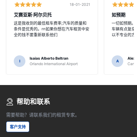
18-01-2021
艾赛亚斯·阿尔贝托
如预期
这是我收到的最低租车费率;汽车的质量和
一切如预期。没
条件是优秀的。rn如果你想在汽车租赁中安
车辆有点复杂
全的钱不要重新联系他们
以不专业的方
Isaias Alberto Beltran
Alex
I
A
Orlando International Airport
Cancu
帮助和联系
需要帮助？请联系我们的租赁专家。
客户支持