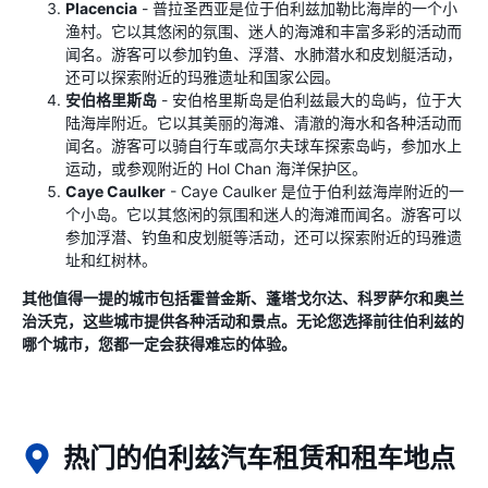
Placencia
- 普拉圣西亚是位于伯利兹加勒比海岸的一个小
渔村。它以其悠闲的氛围、迷人的海滩和丰富多彩的活动而
闻名。游客可以参加钓鱼、浮潜、水肺潜水和皮划艇活动，
还可以探索附近的玛雅遗址和国家公园。
安伯格里斯岛
- 安伯格里斯岛是伯利兹最大的岛屿，位于大
陆海岸附近。它以其美丽的海滩、清澈的海水和各种活动而
闻名。游客可以骑自行车或高尔夫球车探索岛屿，参加水上
运动，或参观附近的 Hol Chan 海洋保护区。
Caye Caulker
- Caye Caulker 是位于伯利兹海岸附近的一
个小岛。它以其悠闲的氛围和迷人的海滩而闻名。游客可以
参加浮潜、钓鱼和皮划艇等活动，还可以探索附近的玛雅遗
址和红树林。
其他值得一提的城市包括霍普金斯、蓬塔戈尔达、科罗萨尔和奥兰
治沃克，这些城市提供各种活动和景点。无论您选择前往伯利兹的
哪个城市，您都一定会获得难忘的体验。
热门的伯利兹汽车租赁和租车地点