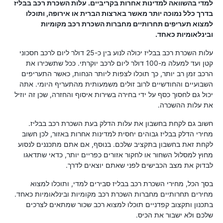
למדי בהשוואה למדינות אחרות בקריביים. עלות השכרת רכב בבליז
בדרך כלל נמוכה יותר מאשר בארצות הברית או אירופה, ותוכלו
למצוא תעריפים תחרותיים מחברות השכרת רכב מקומיות
ובינלאומיות כאחד.
עלות השכרת רכב בבליז יכולה לנוע בין כ-25 דולר ליום לרכב חסכוני
קטן ועד למעלה מ-100 דולר ליום לרכב יוקרתי. ככל שתשכירו את
הרכב זמן רב יותר, כך תוכלו לצפות ליותר הנחות, כאשר התעריפים
השבועיים והחודשיים לרוב זולים משמעותית מהתעריף היומי. אתה
יכול גם לחסוך כסף על ידי בחירה בשירות איסוף והחזרה, שכן זה יוזיל
את עלות ההשכרה.
חשוב גם לקחת בחשבון את עלות הדלק בעת השכרת רכב בבליז.
מחירי הדלק בבליז גבוהים יחסית למדינות אחרות באזור, לכן חשוב
לקחת זאת בחשבון בתקציב שלכם. בנוסף, אם אתם מתכננים לנסוע
מחוץ למסלול השחור או לחקור אזורים כפריים יותר, כדאי שתדאגו
לבדוק את מצב הכבישים לפני שאתם יוצאים לדרך.
בסך הכל, מחירי השכרת רכב בבליז סבירים למדי, ותוכלו למצוא
מחירים תחרותיים מחברות השכרת רכב מקומיות ובינלאומיות כאחד.
בתכנון ותקצוב קפדניים תוכלו למצוא רכב שכור שמתאים לצרכים
שלכם ולא ישבור את הכיס.