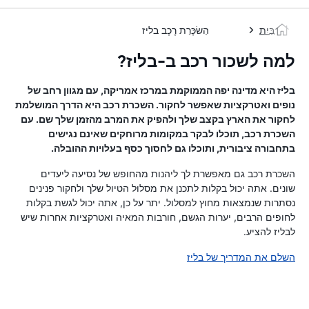
בַּיִת
הַשׂכָּרַת רֶכֶב בליז
למה לשכור רכב ב-בליז?
בליז היא מדינה יפה הממוקמת במרכז אמריקה, עם מגוון רחב של
נופים ואטרקציות שאפשר לחקור. השכרת רכב היא הדרך המושלמת
לחקור את הארץ בקצב שלך ולהפיק את המרב מהזמן שלך שם. עם
השכרת רכב, תוכלו לבקר במקומות מרוחקים שאינם נגישים
בתחבורה ציבורית, ותוכלו גם לחסוך כסף בעלויות ההובלה.
השכרת רכב גם מאפשרת לך ליהנות מהחופש של נסיעה ליעדים
שונים. אתה יכול בקלות לתכנן את מסלול הטיול שלך ולחקור פנינים
נסתרות שנמצאות מחוץ למסלול. יתר על כן, אתה יכול לגשת בקלות
לחופים הרבים, יערות הגשם, חורבות המאיה ואטרקציות אחרות שיש
לבליז להציע.
השלם את המדריך של בליז