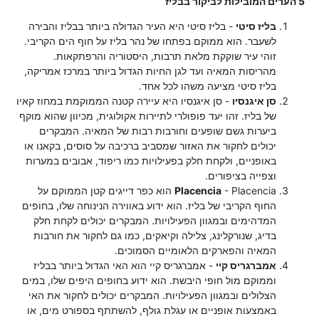
5 הערים המובילות לביקור בבליז
בליז סיטי
- בליז סיטי היא העיר הגדולה ביותר בבליז והבירה
לשעבר. הוא ממוקם בפתחו של נהר בליז על חוף הים הקריבי.
זוהי עיר שוקקת מלאת תרבות, היסטוריה והרפתקאות.
מהריסות המאיה ועד לגן החיות הגדול ביותר במרכז אמריקה,
בליז סיטי מציעה משהו לכל אחד.
סן איגנסיו
- סן איגנסיו היא עיירה קטנה הממוקמת במחוז קאיו
של בליז. זהו יעד פופולרי לתיירות אקולוגית, מכיוון שהוא מוקף
ביערות גשם שופעים וחורבות רבות של המאיה. המבקרים
יכולים לחקור את האזור שמסביב ברכיבה על סוסים, בקאנו או
באופניים, ולקחת חלק בפעילויות כמו ריפוד, אבובים במערות
וצפייה בציפורים.
Placencia
- Placencia הוא כפר דייגים קטן הממוקם על
החוף הקריבי של בליז. הוא ידוע באווירה הנינוחה שלו, בחופים
המדהימים ובמגוון הפעילויות. המבקרים יכולים לקחת חלק
בדיג, שנורקלינג, צלילה וקיאקים, כמו גם לחקור את חורבות
המאיה והפארקים הלאומיים הסמוכים.
אמברגריס קיי
- אמברגריס קיי הוא האי הגדול ביותר בבליז
וממוקם מול חופי היבשת. הוא ידוע בחופים היפים שלו, במים
הצלולים ובמגוון הפעילויות. המבקרים יכולים לחקור את האי
באמצעות אופניים או עגלת גולף, להשתתף בספורט מים, או