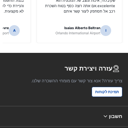
שקיבלתי; איכות ומצב של המכונית הוא
בנמל התעופה ש
excelente.אם אתה רוצה כסף בטוח השכרת
והניירת כדי לס
רכב אל תסתפק ליצור קשר איתם
לא מקצועית.
ebvre
Isaias Alberto Beltran
A
I
irport
Orlando International Airport
עזרה ויצירת קשר
צריך עזרה? אנא צור קשר עם מומחי ההשכרה שלנו.
תמיכת לקוחות
חשבון