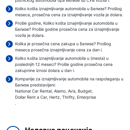
putničkog automobila tipa Белизе su СУВ vozila i.
Koliko košta iznajmljivanje automobila u Белизе? Prošlog
meseca, prosečna cena za iznajmljivanje vozila je
dolara.
Prošle godine, Koliko košta iznajmljivanje automobila u
Белизе? Prošle godine prosečna cena za iznajmljivanje
vozila je
dolara.
Kolika je prosečna cena zakupa u Белизе? Prošlog
meseca prosečna iznajmljivanje cena
za dan i.
Koliko košta iznajmljivanje automobila u {mesta} u
poslednjih 12 meseci? Prošle godine prosečna cena
zakupnine iznosi
dolara u dan i.
Kompanije za iznajmljivanje automobila na raspolaganju u
Белизе predstavljeni:
National Car Rental
Alamo
Avis
Budget
Dollar Rent a Car
Hertz
Thrifty
Enterprise
.