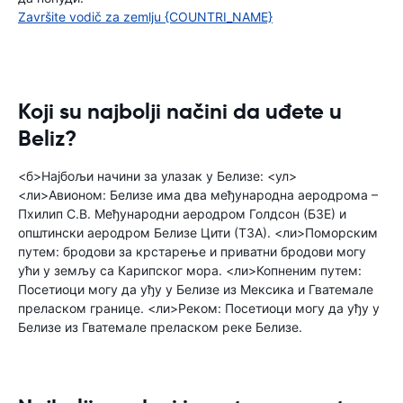
Završite vodič za zemlju {COUNTRI_NAME}
Koji su najbolji načini da uđete u
Beliz?
<б>Најбољи начини за улазак у Белизе: <ул>
<ли>Авионом: Белизе има два међународна аеродрома –
Пхилип С.В. Међународни аеродром Голдсон (БЗЕ) и
општински аеродром Белизе Цити (ТЗА). <ли>Поморским
путем: бродови за крстарење и приватни бродови могу
ући у земљу са Карипског мора. <ли>Копненим путем:
Посетиоци могу да уђу у Белизе из Мексика и Гватемале
преласком границе. <ли>Реком: Посетиоци могу да уђу у
Белизе из Гватемале преласком реке Белизе.