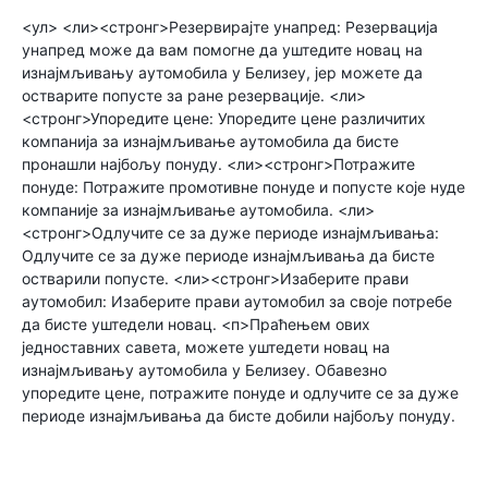
<ул> <ли><стронг>Резервирајте унапред: Резервација
унапред може да вам помогне да уштедите новац на
изнајмљивању аутомобила у Белизеу, јер можете да
остварите попусте за ране резервације. <ли>
<стронг>Упоредите цене: Упоредите цене различитих
компанија за изнајмљивање аутомобила да бисте
пронашли најбољу понуду. <ли><стронг>Потражите
понуде: Потражите промотивне понуде и попусте које нуде
компаније за изнајмљивање аутомобила. <ли>
<стронг>Одлучите се за дуже периоде изнајмљивања:
Одлучите се за дуже периоде изнајмљивања да бисте
остварили попусте. <ли><стронг>Изаберите прави
аутомобил: Изаберите прави аутомобил за своје потребе
да бисте уштедели новац. <п>Праћењем ових
једноставних савета, можете уштедети новац на
изнајмљивању аутомобила у Белизеу. Обавезно
упоредите цене, потражите понуде и одлучите се за дуже
периоде изнајмљивања да бисте добили најбољу понуду.