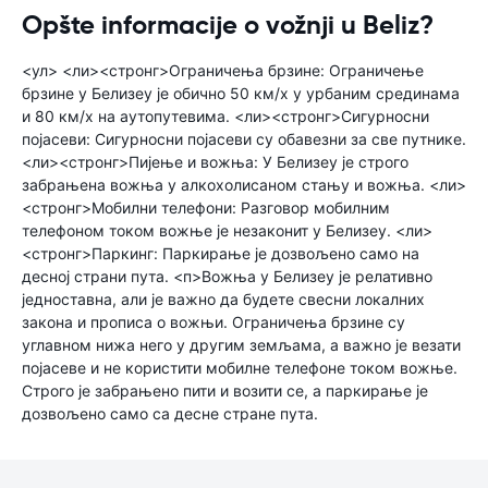
Opšte informacije o vožnji u Beliz?
<ул> <ли><стронг>Ограничења брзине: Ограничење
брзине у Белизеу је обично 50 км/х у урбаним срединама
и 80 км/х на аутопутевима. <ли><стронг>Сигурносни
појасеви: Сигурносни појасеви су обавезни за све путнике.
<ли><стронг>Пијење и вожња: У Белизеу је строго
забрањена вожња у алкохолисаном стању и вожња. <ли>
<стронг>Мобилни телефони: Разговор мобилним
телефоном током вожње је незаконит у Белизеу. <ли>
<стронг>Паркинг: Паркирање је дозвољено само на
десној страни пута. <п>Вожња у Белизеу је релативно
једноставна, али је важно да будете свесни локалних
закона и прописа о вожњи. Ограничења брзине су
углавном нижа него у другим земљама, а важно је везати
појасеве и не користити мобилне телефоне током вожње.
Строго је забрањено пити и возити се, а паркирање је
дозвољено само са десне стране пута.