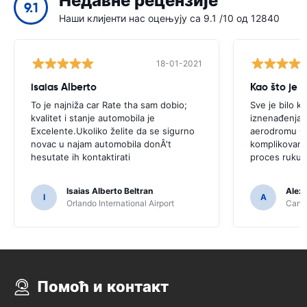
Недавне рецензије
9.1
Наши клијенти нас оцењују са 9.1 /10 од 12840
18-01-2021
isaias Alberto
Kao što je 
To je najniža car Rate tha sam dobio;
Sve je bilo k
kvalitet i stanje automobila je
iznenađenja.P
Excelente.Ukoliko želite da se sigurno
aerodromu C
novac u najam automobila donÂ't
komplikovano 
hesutate ih kontaktirati
proces rukuj
Isaias Alberto Beltran
Alex
I
A
Orlando International Airport
Cancu
Помоћ и контакт