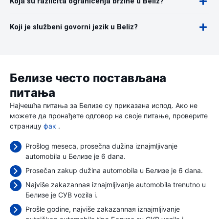
Koja su različita ograničenja brzine u Beliz?
Koji je službeni govorni jezik u Beliz?
Белизе често постављана
питања
Најчешћа питања за Белизе су приказана испод. Ако не
можете да пронађете одговор на своје питање, проверите
страницу
фак
.
Prošlog meseca, prosečna dužina iznajmljivanje
automobila u Белизе je 6 dana.
Prosečan zakup dužina automobila u Белизе je 6 dana.
Najviše zakazannaя iznajmljivanje automobila trenutno u
Белизе je СУВ vozila i.
Prošle godine, najviše zakazannaя iznajmljivanje