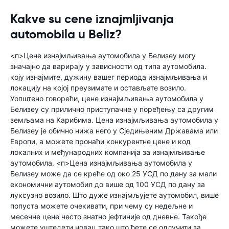
Kakve su cene iznajmljivanja
automobila u Beliz?
<п>Цене изнајмљивања аутомобила у Белизеу могу
значајно да варирају у зависности од типа аутомобила.
коју изнајмите, дужину вашег периода изнајмљивања и
локацију на којој преузимате и остављате возило.
Уопштено говорећи, цене изнајмљивања аутомобила у
Белизеу су прилично приступачне у поређењу са другим
земљама на Карибима. Цена изнајмљивања аутомобила у
Белизеу је обично нижа него у Сједињеним Државама или
Европи, а можете пронаћи конкурентне цене и код
локалних и међународних компанија за изнајмљивање
аутомобила. <п>Цена изнајмљивања аутомобила у
Белизеу може да се креће од око 25 УСД по дану за мали
економични аутомобил до више од 100 УСД по дану за
луксузно возило. Што дуже изнајмљујете аутомобил, више
попуста можете очекивати, при чему су недељне и
месечне цене често знатно јефтиније од дневне. Такође
можете уштедети новац тако што ћете се одлучити за