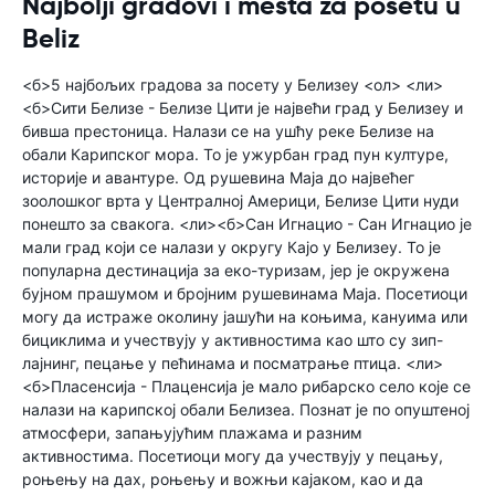
Najbolji gradovi i mesta za posetu u
Beliz
<б>5 најбољих градова за посету у Белизеу <ол> <ли>
<б>Сити Белизе - Белизе Цити је највећи град у Белизеу и
бивша престоница. Налази се на ушћу реке Белизе на
обали Карипског мора. То је ужурбан град пун културе,
историје и авантуре. Од рушевина Маја до највећег
зоолошког врта у Централној Америци, Белизе Цити нуди
понешто за свакога. <ли><б>Сан Игнацио - Сан Игнацио је
мали град који се налази у округу Кајо у Белизеу. То је
популарна дестинација за еко-туризам, јер је окружена
бујном прашумом и бројним рушевинама Маја. Посетиоци
могу да истраже околину јашући на коњима, кануима или
бициклима и учествују у активностима као што су зип-
лајнинг, пецање у пећинама и посматрање птица. <ли>
<б>Пласенсија - Плаценсија је мало рибарско село које се
налази на карипској обали Белизеа. Познат је по опуштеној
атмосфери, запањујућим плажама и разним
активностима. Посетиоци могу да учествују у пецању,
роњењу на дах, роњењу и вожњи кајаком, као и да