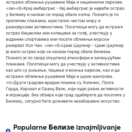
истраже оближње рушевине Маја и националне паркове.
<ли><б>Креј амбергрис - Кеј амбергрис је највеће острво
у Белизеу и налази се поред обале копна. Познато је по
прелепим плажама, кристално чистом мору и
разноврсним активностима. Посетиоци могу да истраже
острво бициклом или колицима за голф, учествују у
воденим спортовима или посете оближњи морски
резерват Хол Чан. <ли><б>Цаие Цаулкер - Цаие Цаулкер
је мало острво које се налази поред обале Белизеа.
Познато је по својој опуштеној атмосфери и запањујућим
плажама. Посетиоци могу да учествују у активностима
као што су роњење, пецање и вожња кајаком, као и да
истраже оближње рушевине Маја и шуме мангрова.
<п>Други градови вредни помена су Хопкинс, Пунта
Горда, Корозал и Оранџ Валк, који нуде разне активности
и атракције. Без обзира који град одаберете да посетите у
Белизеу, сигурно ћете доживети незаборавно искуство.
Popularne Белизе iznajmljivanje