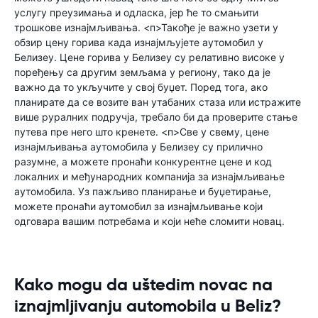
услугу преузимања и одласка, јер ће то смањити
трошкове изнајмљивања. <п>Такође је важно узети у
обзир цену горива када изнајмљујете аутомобил у
Белизеу. Цене горива у Белизеу су релативно високе у
поређењу са другим земљама у региону, тако да је
важно да то укључите у свој буџет. Поред тога, ако
планирате да се возите ван утабаних стаза или истражите
више руралних подручја, требало би да проверите стање
путева пре него што кренете. <п>Све у свему, цене
изнајмљивања аутомобила у Белизеу су прилично
разумне, а можете пронаћи конкурентне цене и код
локалних и међународних компанија за изнајмљивање
аутомобила. Уз пажљиво планирање и буџетирање,
можете пронаћи аутомобил за изнајмљивање који
одговара вашим потребама и који неће сломити новац.
Kako mogu da uštedim novac na
iznajmljivanju automobila u Beliz?