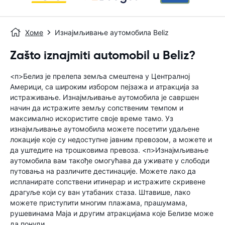
Хоме
Изнајмљивање аутомобила Beliz
Zašto iznajmiti automobil u Beliz?
<п>Белиз је прелепа земља смештена у Централној
Америци, са широким избором пејзажа и атракција за
истраживање. Изнајмљивање аутомобила је савршен
начин да истражите земљу сопственим темпом и
максимално искористите своје време тамо. Уз
изнајмљивање аутомобила можете посетити удаљене
локације које су недоступне јавним превозом, а можете и
да уштедите на трошковима превоза. <п>Изнајмљивање
аутомобила вам такође омогућава да уживате у слободи
путовања на различите дестинације. Можете лако да
испланирате сопствени итинерар и истражите скривене
драгуље који су ван утабаних стаза. Штавише, лако
можете приступити многим плажама, прашумама,
рушевинама Маја и другим атракцијама које Белизе може
да понуди.