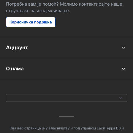
Потребна вам је помоћ? Молимо контактирајте наше
стручњаке за изнајмљивање.
Корисничка подршка
Аццоунт
О нама
Ова веб страница је у власништву и под управом ЕасиТерра БВ и