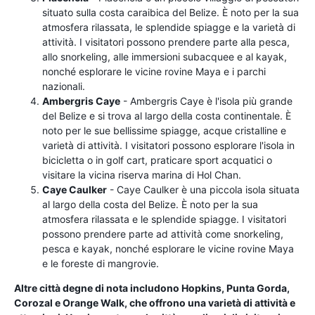
situato sulla costa caraibica del Belize. È noto per la sua
atmosfera rilassata, le splendide spiagge e la varietà di
attività. I visitatori possono prendere parte alla pesca,
allo snorkeling, alle immersioni subacquee e al kayak,
nonché esplorare le vicine rovine Maya e i parchi
nazionali.
Ambergris Caye
- Ambergris Caye è l'isola più grande
del Belize e si trova al largo della costa continentale. È
noto per le sue bellissime spiagge, acque cristalline e
varietà di attività. I visitatori possono esplorare l'isola in
bicicletta o in golf cart, praticare sport acquatici o
visitare la vicina riserva marina di Hol Chan.
Caye Caulker
- Caye Caulker è una piccola isola situata
al largo della costa del Belize. È noto per la sua
atmosfera rilassata e le splendide spiagge. I visitatori
possono prendere parte ad attività come snorkeling,
pesca e kayak, nonché esplorare le vicine rovine Maya
e le foreste di mangrovie.
Altre città degne di nota includono Hopkins, Punta Gorda,
Corozal e Orange Walk, che offrono una varietà di attività e