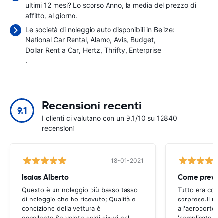
ultimi 12 mesi? Lo scorso Anno, la media del prezzo di
affitto,
al giorno.
Le società di noleggio auto disponibili in Belize:
National Car Rental
Alamo
Avis
Budget
Dollar Rent a Car
Hertz
Thrifty
Enterprise
.
Recensioni recenti
9.1
I clienti ci valutano con un 9.1/10 su 12840
recensioni
18-01-2021
Isaias Alberto
Come previ
Questo è un noleggio più basso tasso
Tutto era co
di noleggio che ho ricevuto; Qualità e
sorprese.Il ri
condizione della vettura è
all'aeroporto
eccellente.Se volete soldi sicuri nel
'complicato 