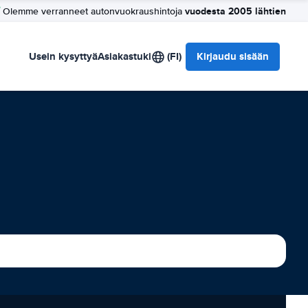
vuodesta 2005 lähtien
Olemme verranneet autonvuokraushintoja
Usein kysyttyä
Asiakastuki
(FI)
Kirjaudu sisään