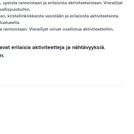
eista rannoistaan ​​ja erilaisista aktiviteeteistaan. Vierailijat
allispuistoihin.
 kristallinkirkkaista vesistään ja erilaisista aktiviteeteista.
lualueella.
rannoistaan. Vierailijat voivat osallistua aktiviteetteihin,
 erilaisia ​​aktiviteetteja ja nähtävyyksiä.
n.