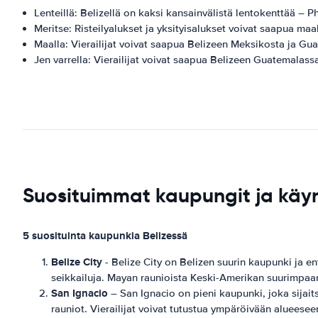
Lenteillä: Belizellä on kaksi kansainvälistä lentokenttää – 
Meritse: Risteilyalukset ja yksityisalukset voivat saapua ma
Maalla: Vierailijat voivat saapua Belizeen Meksikosta ja Guat
Jen varrella: Vierailijat voivat saapua Belizeen Guatemalassa
Suosituimmat kaupungit ja käyn
5 suosituinta kaupunkia Belizessä
Belize City
- Belize City on Belizen suurin kaupunki ja en
seikkailuja. Mayan raunioista Keski-Amerikan suurimpaan e
San Ignacio
– San Ignacio on pieni kaupunki, joka sijai
rauniot. Vierailijat voivat tutustua ympäröivään alueeseen 