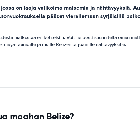
 jossa on laaja valikoima maisemia ja nähtävyyksiä. A
tonvuokrauksella pääset vierailemaan syrjäisillä paikoill
ta matkustaa eri kohteisiin. Voit helposti suunnitella oman matkas
e, maya-raunioille ja muille Belizen tarjoamille nähtävyyksille.
ua maahan Belize?