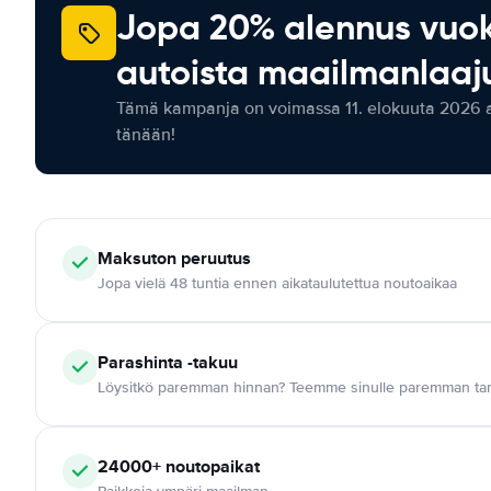
Jopa 20% alennus vuo
autoista maailmanlaaju
Tämä kampanja on voimassa 11. elokuuta 2026 as
tänään!
Maksuton
peruutus
Jopa vielä 48 tuntia ennen aikataulutettua noutoaikaa
Parashinta -takuu
Löysitkö paremman hinnan? Teemme sinulle paremman tar
24000+
noutopaikat