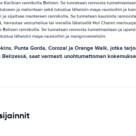
e Karibian rannikolla Belizen. Se tunnetaan rennosta tunnelmastaan, up
lukseen ja melontaan sekä tutustua läheisiin maya-raunioihin ja kans
ja sijaitsee mantereen rannikolla. Se tunnetaan kauniista rannoistaan,
lä, harrastaa vesiurheilua tai vierailla läheisellä Hol Chanin merisuoje
e Belizen rannikolla. Se tunnetaan rennosta tunnelmastaan ​​ja upeista 
tustua läheisiin maya-raunioihin ja mangrovemetsiin.
s, Punta Gorda, Corozal ja Orange Walk, jotka tarjoavat
lla Belizessä, saat varmasti unohtumattoman kokemukse
ijainnit