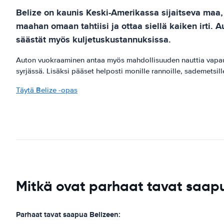
Belize on kaunis Keski-Amerikassa sijaitseva maa,
maahan omaan tahtiisi ja ottaa siellä kaiken irti. Au
säästät myös kuljetuskustannuksissa.
Auton vuokraaminen antaa myös mahdollisuuden nauttia vapaudes
syrjässä. Lisäksi pääset helposti monille rannoille, sademetsill
Täytä Belize -opas
Mitkä ovat parhaat tavat saap
Parhaat tavat saapua Belizeen: