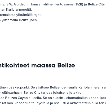
Philip S.W. Goldsonin kansainvälinen lentoasema (BZE) ja Belize City 
ahan Karibianmereltä.
emalasta ylittämällä rajat.
 ylittämällä Belize-joen.
tikohteet maassa Belize
tinen pääkaupunki. Se sijaitsee Belize-joen suulla Karibianmeren ran
läintarhaan, Belize City tarjoaa jokaiselle jotakin.
tsee Belizen Cayon alueella. Se on suosittu ekomatkailun kohde, kos
ratsain, kanootilla tai pyörällä ja osallistua aktiviteetteihin, kuten 