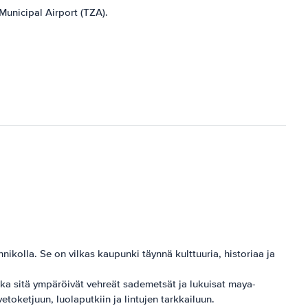
Municipal Airport (TZA).
nikolla. Se on vilkas kaupunki täynnä kulttuuria, historiaa ja
ka sitä ympäröivät vehreät sademetsät ja lukuisat maya-
vetoketjuun, luolaputkiin ja lintujen tarkkailuun.