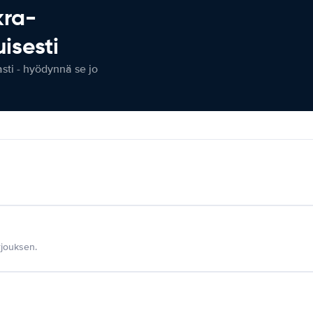
kra-
isesti
ti - hyödynnä se jo
jouksen.