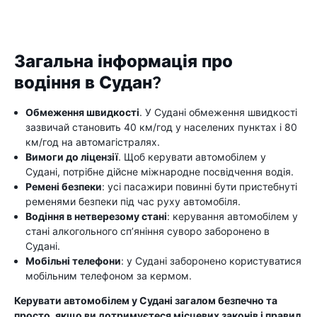
Загальна інформація про
водіння в Судан?
Обмеження швидкості
. У Судані обмеження швидкості
зазвичай становить 40 км/год у населених пунктах і 80
км/год на автомагістралях.
Вимоги до ліцензії
. Щоб керувати автомобілем у
Судані, потрібне дійсне міжнародне посвідчення водія.
Ремені безпеки
: усі пасажири повинні бути пристебнуті
ременями безпеки під час руху автомобіля.
Водіння в нетверезому стані
: керування автомобілем у
стані алкогольного сп’яніння суворо заборонено в
Судані.
Мобільні телефони
: у Судані заборонено користуватися
мобільним телефоном за кермом.
Керувати автомобілем у Судані загалом безпечно та
просто, якщо ви дотримуєтеся місцевих законів і правил