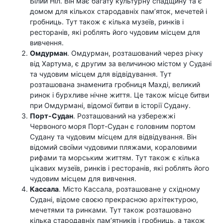
Білий Ніл. Він має багату культурну спадщину та є
домом для кількох стародавніх пам’яток, мечетей і
гробниць. Тут також є кілька музеїв, ринків і
ресторанів, які роблять його чудовим місцем для
вивчення.
Омдурман
. Омдурман, розташований через річку
від Хартума, є другим за величиною містом у Судані
та чудовим місцем для відвідування. Тут
розташована знаменита гробниця Махді, великий
ринок і бурхливе нічне життя. Це також місце битви
при Омдурмані, відомої битви в історії Судану.
Порт-Судан
. Розташований на узбережжі
Червоного моря Порт-Судан є головним портом
Судану та чудовим місцем для відвідування. Він
відомий своїми чудовими пляжами, кораловими
рифами та морським життям. Тут також є кілька
цікавих музеїв, ринків і ресторанів, які роблять його
чудовим місцем для вивчення.
Кассала
. Місто Кассала, розташоване у східному
Судані, відоме своєю прекрасною архітектурою,
мечетями та ринками. Тут також розташовано
кілька стародавніх пам’ятників і гробниць, а також