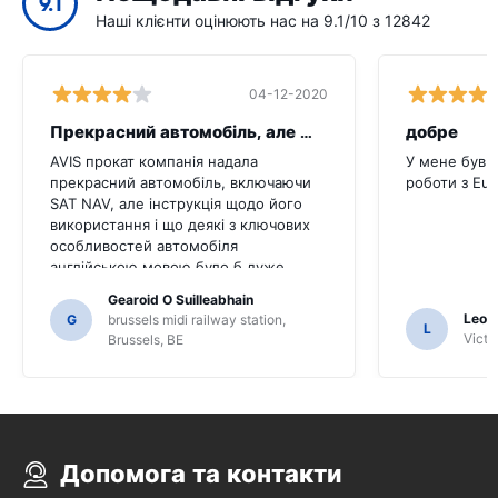
9.1
Наші клієнти оцінюють нас на 9.1/10 з 12842
04-12-2020
Прекрасний автомобіль, але ще рада пот
добре
AVIS прокат компанія надала
У мене був 
прекрасний автомобіль, включаючи
роботи з Eur
SAT NAV, але інструкція щодо його
використання і що деякі з ключових
особливостей автомобіля
англійською мовою було б дуже
корисно для цього клієнта. Ми
Gearoid O Suilleabhain
повинні були запитати ряд місцевих
Leon
G
brussels midi railway station,
L
жителів для керівництва і тільки для
Victor
Brussels, BE
цього ми не могли б з'ясовували
функцію SAT NAV.
Допомога та контакти