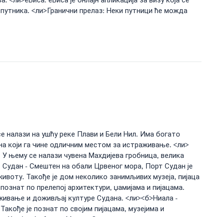
 <ли>еВиса: еВиса је онлајн апликација за визу која се
 путника. <ли>Гранични прелаз: Неки путници ће можда
се налази на ушћу реке Плави и Бели Нил. Има богато
ана који га чине одличним местом за истраживање. <ли>
 У њему се налази чувена Махдијева гробница, велика
 Судан - Смештен на обали Црвеног мора, Порт Судан је
животу. Такође је дом неколико занимљивих музеја, пијаца
познат по прелепој архитектури, џамијама и пијацама.
аживање и доживљај културе Судана. <ли><б>Ниала -
акође је познат по својим пијацама, музејима и