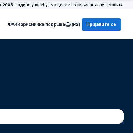
д 2005. године
упоређујемо цене изнајмљивања аутомобила
ФАК
Корисничка подршка
(RS)
Пријавите се