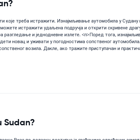
dan?
сти које треба истражити. Изнајмљивање аутомобила у Судану
ожете истражити удаљена подручја и открити скривене драгу
а разгледање и једнодневне излете. <п>Поред тога, изнајмљи
едети новац и уживати у погодностима сопственог аутомобила
 сопственог возила. Дакле, ако тражите приступачан и практ
 u Sudan?