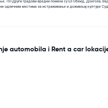
е. <п>Други градови вредни помена су Ел Обеид, Донгола, Вад
 чини одличним местима за истраживање и доживљај културе Суд
je automobila i Rent a car lokacij