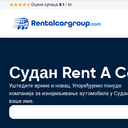
9.1
Оцене купаца
/ 10
Судан Rent A C
Уштедите време и новац. Упоређујемо понуде
компанија за изнајмљивање аутомобила у Судан
ваше име.