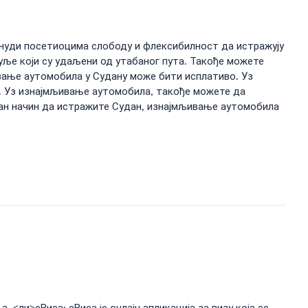
 нуди посетиоцима слободу и флексибилност да истражују
ље који су удаљени од утабаног пута. Такође можете
вање аутомобила у Судану може бити исплативо. Уз
. Уз изнајмљивање аутомобила, такође можете да
ичан начин да истражите Судан, изнајмљивање аутомобила