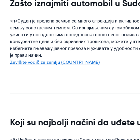
Zašto iznajmiti automobil u Su
<п>Судан је прелепа земља са много атракција и активно
земљу сопственим темпом. Са изнајмљеним аутомобилом м
уживати у погодностима поседовања сопственог возила з
конкурентне цене и без скривених трошкова, можете ушт
избегнете гњаважу јавног превоза и уживате у удобности
је прави начин.
Završite vodič za zemlju {COUNTRI_NAME}
Koji su najbolji načini da uđete