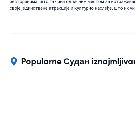
ресторанима, што га чини одличним местом за истраживањ
своје јединствене атракције и културно наслеђе, што их
Popularne Судан iznajmljivan