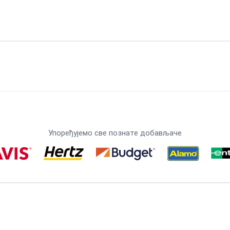
Упоређујемо све познате добављаче