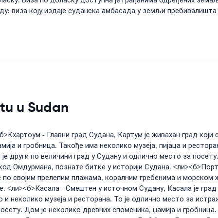
аску: Виза по доласку доступна је грађанима одређених земаља.
ду: виза коју издаје суданска амбасада у земљи пребивалишта
etu u Sudan
>Кхартоум - Главни град Судана, Картум је живахан град који 
мија и гробница. Такође има неколико музеја, пијаца и рестор
е други по величини град у Судану и одлично место за посету.
 код Омдурмана, познате битке у историји Судана. <ли><б>Порт
је по својим прелепим плажама, коралним гребенима и морском 
. <ли><б>Касала - Смештен у источном Судану, Касала је град 
о и неколико музеја и ресторана. То је одлично место за истр
сету. Дом је неколико древних споменика, џамија и гробница. Т