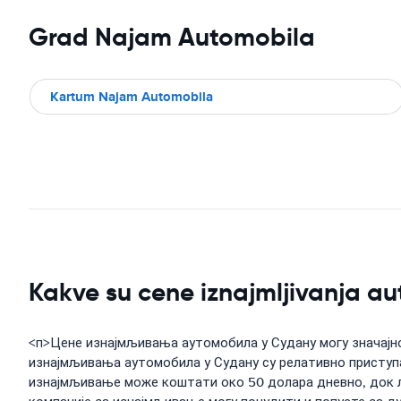
Grad Najam Automobila
Kartum Najam Automobila
Kakve su cene iznajmljivanja a
<п>Цене изнајмљивања аутомобила у Судану могу значајно 
изнајмљивања аутомобила у Судану су релативно приступа
изнајмљивање може коштати око 50 долара дневно, док л