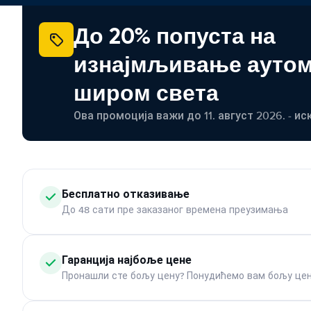
До 20% попуста на
изнајмљивање ауто
широм света
Ова промоција важи до 11. август 2026. - ис
Бесплатно отказивање
До 48 сати пре заказаног времена преузимања
Гаранција најбоље цене
Пронашли сте бољу цену? Понудићемо вам бољу цен