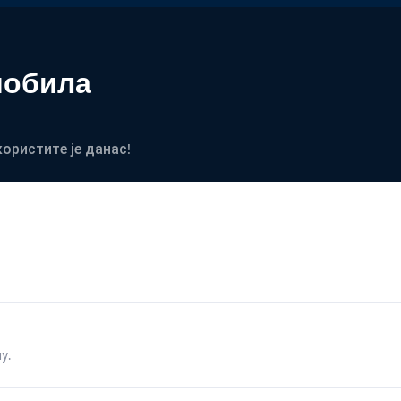
мобила
користите је данас!
у.