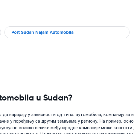
Port Sudan Najam Automobila
utomobila u Sudan?
да варирају у зависности од типа. аутомобила, компанију за 
чне у поређењу са другим земљама у региону. На пример, осн
уксузно возило велике међународне компаније може коштати 