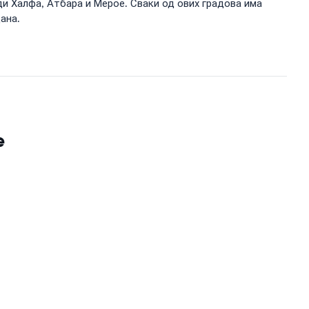
и Халфа, Атбара и Мерое. Сваки од ових градова има
ана.
e