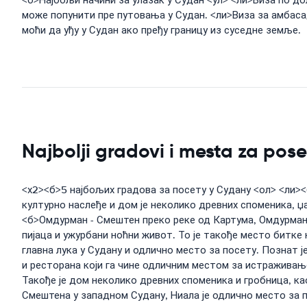
<б>Најбољи начини за улазак у Судан <ул> <ли>Виза по дол
може попунити пре путовања у Судан. <ли>Виза за амбаса
моћи да уђу у Судан ако пређу границу из суседне земље.
Najbolji gradovi i mesta za pos
<х2><б>5 најбољих градова за посету у Судану <ол> <ли><б
културно наслеђе и дом је неколико древних споменика, џа
<б>Омдурман - Смештен преко реке од Картума, Омдурман ј
пијаца и ужурбани ноћни живот. То је такође место битке
главна лука у Судану и одлично место за посету. Познат 
и ресторана који га чине одличним местом за истраживање
Такође је дом неколико древних споменика и гробница, ка
Смештена у западном Судану, Ниала је одлично место за по