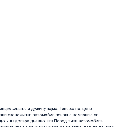
изнајмљивање и дужину најма. Генерално, цене
овни економични аутомобил локалне компаније за
до 200 долара дневно. <п>Поред типа аутомобила,