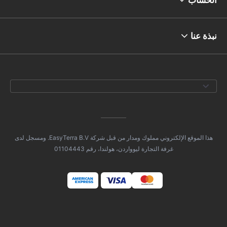
نبذة عنا
هذا الموقع الإلكتروني مملوك ومدار من قبل شركة EasyTerra B.V. ومسجل لدى
غرفة التجارة ليوواردن، هولندا، رقم 01104443