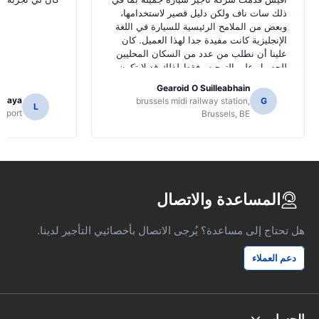
ذلك سات ناف ولكن دليل قصير لاستخدامها،
وبعض من الملامح الرئيسية للسيارة في اللغة
الإنجليزية كانت مفيدة جدا لهذا العميل. كان
علينا أن نطلب من عدد من السكان المحليين
للحصول على التوجيه وفقط لذلك قد لا تكون
قد حددت وظائف سات ناف.
Gearoid O Suilleabhain
amaya
brussels midi railway station,
G
L
Airport
Brussels, BE
المساعدة والاتصال
هل تحتاج إلى مساعدة؟ يُرجى الاتصال بأخصائيي التأجير لدينا.
دعم العملاء
الحساب