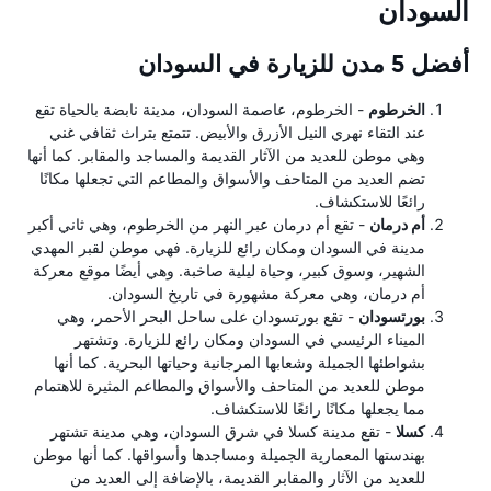
السودان
أفضل 5 مدن للزيارة في السودان
الخرطوم
- الخرطوم، عاصمة السودان، مدينة نابضة بالحياة تقع
عند التقاء نهري النيل الأزرق والأبيض. تتمتع بتراث ثقافي غني
وهي موطن للعديد من الآثار القديمة والمساجد والمقابر. كما أنها
تضم ​​العديد من المتاحف والأسواق والمطاعم التي تجعلها مكانًا
رائعًا للاستكشاف.
أم درمان
- تقع أم درمان عبر النهر من الخرطوم، وهي ثاني أكبر
مدينة في السودان ومكان رائع للزيارة. فهي موطن لقبر المهدي
الشهير، وسوق كبير، وحياة ليلية صاخبة. وهي أيضًا موقع معركة
أم درمان، وهي معركة مشهورة في تاريخ السودان.
بورتسودان
- تقع بورتسودان على ساحل البحر الأحمر، وهي
الميناء الرئيسي في السودان ومكان رائع للزيارة. وتشتهر
بشواطئها الجميلة وشعابها المرجانية وحياتها البحرية. كما أنها
موطن للعديد من المتاحف والأسواق والمطاعم المثيرة للاهتمام
مما يجعلها مكانًا رائعًا للاستكشاف.
كسلا
- تقع مدينة كسلا في شرق السودان، وهي مدينة تشتهر
بهندستها المعمارية الجميلة ومساجدها وأسواقها. كما أنها موطن
للعديد من الآثار والمقابر القديمة، بالإضافة إلى العديد من