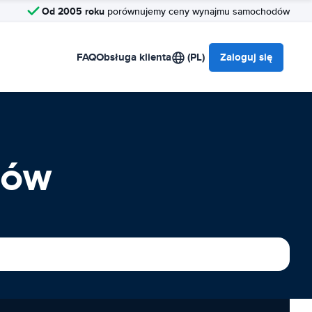
Od 2005 roku
porównujemy ceny wynajmu samochodów
FAQ
Obsługa klienta
(PL)
Zaloguj się
dów