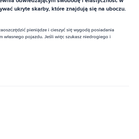
apewnia odwiedzającym swobodę i elastyczność w
ać ukryte skarby, które znajdują się na uboczu.
oszczędzić pieniądze i cieszyć się wygodą posiadania
 własnego pojazdu. Jeśli więc szukasz niedrogiego i