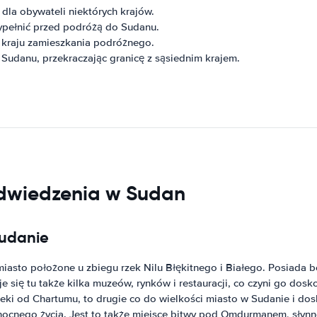
 dla obywateli niektórych krajów.
wypełnić przed podróżą do Sudanu.
kraju zamieszkania podróżnego.
 Sudanu, przekraczając granicę z sąsiednim krajem.
odwiedzenia w Sudan
Sudanie
miasto położone u zbiegu rzek Nilu Błękitnego i Białego. Posiada 
się tu także kilka muzeów, rynków i restauracji, co czyni go dos
eki od Chartumu, to drugie co do wielkości miasto w Sudanie i do
ocnego życia. Jest to także miejsce bitwy pod Omdurmanem, słynnej