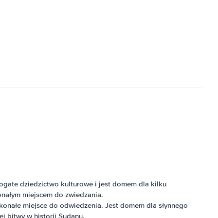
bogate dziedzictwo kulturowe i jest domem dla kilku
konałym miejscem do zwiedzania.
skonałe miejsce do odwiedzenia. Jest domem dla słynnego
 bitwy w historii Sudanu.