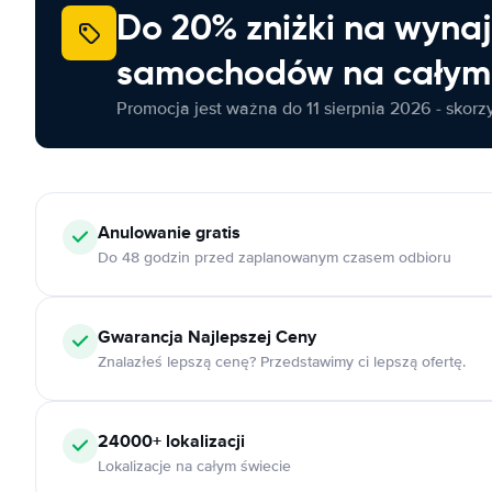
Do 20% zniżki na wyna
samochodów na całym 
Promocja jest ważna do 11 sierpnia 2026 - skorzys
Anulowanie
gratis
Do 48 godzin przed zaplanowanym czasem odbioru
Gwarancja Najlepszej Ceny
Znalazłeś lepszą cenę? Przedstawimy ci lepszą ofertę.
24000+
lokalizacji
Lokalizacje na całym świecie