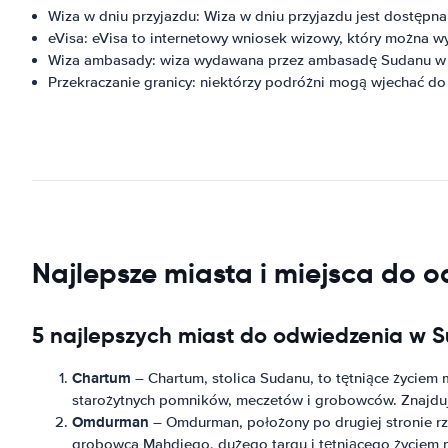
Wiza w dniu przyjazdu: Wiza w dniu przyjazdu jest dostępna
eVisa: eVisa to internetowy wniosek wizowy, który można 
Wiza ambasady: wiza wydawana przez ambasadę Sudanu w 
Przekraczanie granicy: niektórzy podróżni mogą wjechać do
Najlepsze miasta i miejsca do 
5 najlepszych miast do odwiedzenia w 
Chartum
– Chartum, stolica Sudanu, to tętniące życiem 
starożytnych pomników, meczetów i grobowców. Znajduje 
Omdurman
– Omdurman, położony po drugiej stronie rz
grobowca Mahdiego, dużego targu i tętniącego życiem n