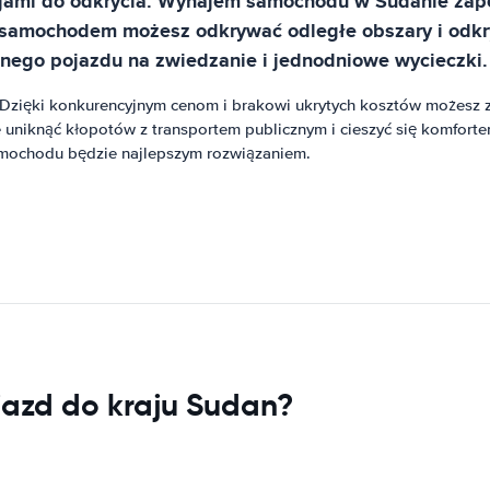
akcjami do odkrycia. Wynajem samochodu w Sudanie z
amochodem możesz odkrywać odległe obszary i odkryw
nego pojazdu na zwiedzanie i jednodniowe wycieczki.
ięki konkurencyjnym cenom i brakowi ukrytych kosztów możesz za
iknąć kłopotów z transportem publicznym i cieszyć się komfortem
mochodu będzie najlepszym rozwiązaniem.
jazd do kraju Sudan?