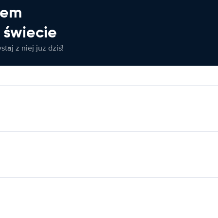
jem
świecie
taj z niej już dziś!