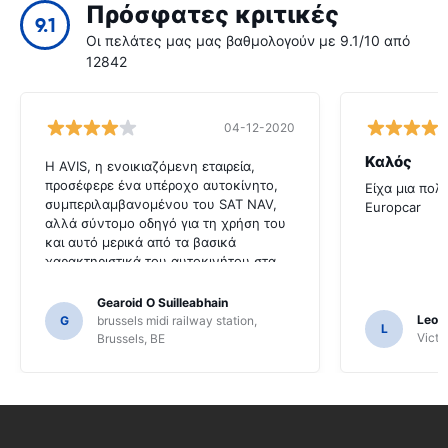
Πρόσφατες κριτικές
9.1
Οι πελάτες μας μας βαθμολογούν με 9.1/10 από
12842
04-12-2020
Καλός
Η AVIS, η ενοικιαζόμενη εταιρεία,
προσέφερε ένα υπέροχο αυτοκίνητο,
Είχα μια πολ
συμπεριλαμβανομένου του SAT NAV,
Europcar
αλλά σύντομο οδηγό για τη χρήση του
και αυτό μερικά από τα βασικά
χαρακτηριστικά του αυτοκινήτου στα
αγγλικά θα ήταν πολύ χρήσιμο για
αυτόν τον πελάτη. Έπρεπε να
Gearoid O Suilleabhain
ζητήσουμε από πολλούς ντόπιους για
Leon
G
brussels midi railway station,
L
καθοδήγηση και μόνο για αυτό ίσως να
Victor
Brussels, BE
μην έχουμε καταλάβει τις λειτουργίες
του SAT NAV.