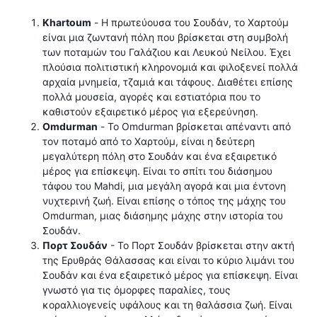
Khartoum
- Η πρωτεύουσα του Σουδάν, το Χαρτούμ
είναι μια ζωντανή πόλη που βρίσκεται στη συμβολή
των ποταμών του Γαλάζιου και Λευκού Νείλου. Έχει
πλούσια πολιτιστική κληρονομιά και φιλοξενεί πολλά
αρχαία μνημεία, τζαμιά και τάφους. Διαθέτει επίσης
πολλά μουσεία, αγορές και εστιατόρια που το
καθιστούν εξαιρετικό μέρος για εξερεύνηση.
Omdurman
- Το Omdurman βρίσκεται απέναντι από
τον ποταμό από το Χαρτούμ, είναι η δεύτερη
μεγαλύτερη πόλη στο Σουδάν και ένα εξαιρετικό
μέρος για επίσκεψη. Είναι το σπίτι του διάσημου
τάφου του Mahdi, μια μεγάλη αγορά και μια έντονη
νυχτερινή ζωή. Είναι επίσης ο τόπος της μάχης του
Omdurman, μιας διάσημης μάχης στην ιστορία του
Σουδάν.
Πορτ Σουδάν
- Το Πορτ Σουδάν βρίσκεται στην ακτή
της Ερυθράς Θάλασσας και είναι το κύριο λιμάνι του
Σουδάν και ένα εξαιρετικό μέρος για επίσκεψη. Είναι
γνωστό για τις όμορφες παραλίες, τους
κοραλλιογενείς υφάλους και τη θαλάσσια ζωή. Είναι