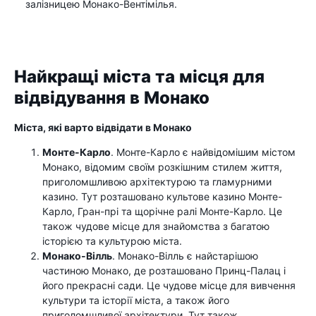
залізницею Монако-Вентімілья.
Найкращі міста та місця для
відвідування в Монако
Міста, які варто відвідати в Монако
Монте-Карло
. Монте-Карло є найвідомішим містом
Монако, відомим своїм розкішним стилем життя,
приголомшливою архітектурою та гламурними
казино. Тут розташовано культове казино Монте-
Карло, Гран-прі та щорічне ралі Монте-Карло. Це
також чудове місце для знайомства з багатою
історією та культурою міста.
Монако-Вілль
. Монако-Вілль є найстарішою
частиною Монако, де розташовано Принц-Палац і
його прекрасні сади. Це чудове місце для вивчення
культури та історії міста, а також його
приголомшливої ​​архітектури. Тут також