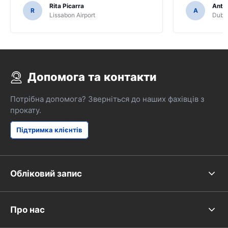
Rita Picarra
Anth
R
A
Lissabon Airport
Dubli
Допомога та контакти
Потрібна допомога? Зверніться до наших фахівців з
прокату.
Підтримка клієнтів
Обліковий запис
Про нас