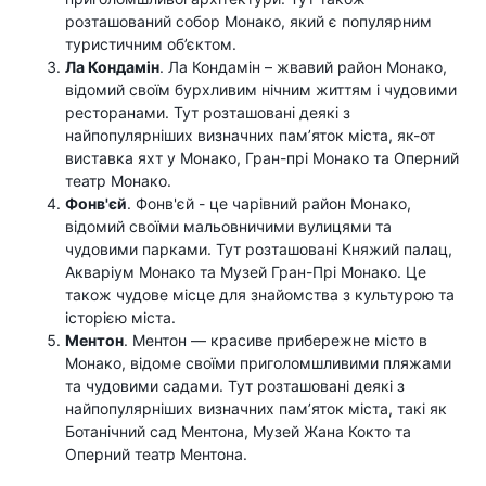
розташований собор Монако, який є популярним
туристичним об’єктом.
Ла Кондамін
. Ла Кондамін – жвавий район Монако,
відомий своїм бурхливим нічним життям і чудовими
ресторанами. Тут розташовані деякі з
найпопулярніших визначних пам’яток міста, як-от
виставка яхт у Монако, Гран-прі Монако та Оперний
театр Монако.
Фонв'єй
. Фонв'єй - це чарівний район Монако,
відомий своїми мальовничими вулицями та
чудовими парками. Тут розташовані Княжий палац,
Акваріум Монако та Музей Гран-Прі Монако. Це
також чудове місце для знайомства з культурою та
історією міста.
Ментон
. Ментон — красиве прибережне місто в
Монако, відоме своїми приголомшливими пляжами
та чудовими садами. Тут розташовані деякі з
найпопулярніших визначних пам’яток міста, такі як
Ботанічний сад Ментона, Музей Жана Кокто та
Оперний театр Ментона.