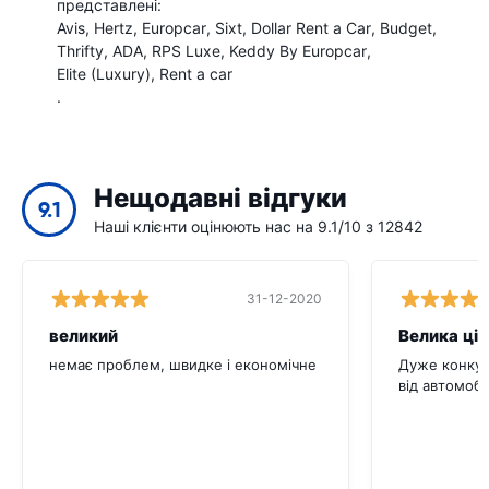
представлені:
Avis
Hertz
Europcar
Sixt
Dollar Rent a Car
Budget
Thrifty
ADA
RPS Luxe
Keddy By Europcar
Elite (Luxury)
Rent a car
.
Нещодавні відгуки
9.1
Наші клієнти оцінюють нас на 9.1/10 з 12842
31-12-2020
великий
Велика цін
немає проблем, швидке і економічне
Дуже конкур
від автомобі