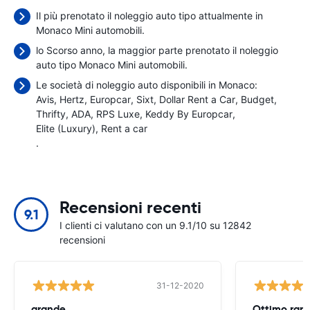
Il più prenotato il noleggio auto tipo attualmente in
Monaco Mini automobili.
lo Scorso anno, la maggior parte prenotato il noleggio
auto tipo Monaco Mini automobili.
Le società di noleggio auto disponibili in Monaco:
Avis
Hertz
Europcar
Sixt
Dollar Rent a Car
Budget
Thrifty
ADA
RPS Luxe
Keddy By Europcar
Elite (Luxury)
Rent a car
.
Recensioni recenti
9.1
I clienti ci valutano con un 9.1/10 su 12842
recensioni
31-12-2020
grande
Ottimo rapp