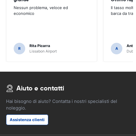
Nessun problema, veloce ed
Il tasso molt
economico
barca da trai
Rita Picarra
Anth
R
A
Lissabon Airport
Dubli
Aiuto e contatti
Hai bisogno di aiuto? Contatta i nostri specialisti del
noleggio.
Assistenza clienti