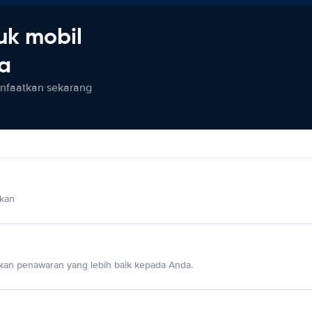
uk mobil
ia
anfaatkan sekarang
lkan
an penawaran yang lebih baik kepada Anda.