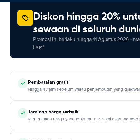
Diskon hingga 20% unt
sewaan di seluruh dun
Promosi ini berlaku hingga 11 Agustus 2026 - m
juga!
Pembatalan gratis
Hingga 48 jam sebelum waktu penjemputan yang dijadwa
Jaminan harga terbaik
Menemukan harga yang lebih murah? Kami akan memberik