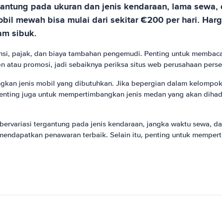
gantung pada ukuran dan jenis kendaraan, lama sewa,
obil mewah bisa mulai dari sekitar €200 per hari. Har
am sibuk.
ansi, pajak, dan biaya tambahan pengemudi. Penting untuk membaca
tau promosi, jadi sebaiknya periksa situs web perusahaan persew
an jenis mobil yang dibutuhkan. Jika bepergian dalam kelompok, 
nting juga untuk mempertimbangkan jenis medan yang akan dihadap
bervariasi tergantung pada jenis kendaraan, jangka waktu sewa, d
ndapatkan penawaran terbaik. Selain itu, penting untuk mempert