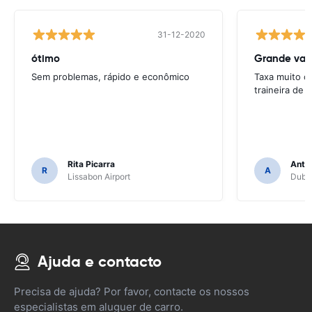
31-12-2020
ótimo
Grande val
Sem problemas, rápido e econômico
Taxa muito c
traineira de
Rita Picarra
Anth
R
A
Lissabon Airport
Dubli
Ajuda e contacto
Precisa de ajuda? Por favor, contacte os nossos
especialistas em aluguer de carro.