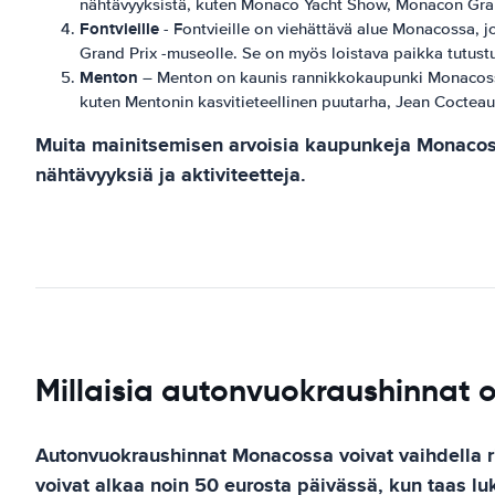
nähtävyyksistä, kuten Monaco Yacht Show, Monacon Gra
Fontvieille
- Fontvieille on viehättävä alue Monacossa, jo
Grand Prix -museolle. Se on myös loistava paikka tutustu
Menton
– Menton on kaunis rannikkokaupunki Monacossa, 
kuten Mentonin kasvitieteellinen puutarha, Jean Coctea
Muita mainitsemisen arvoisia kaupunkeja Monacossa 
nähtävyyksiä ja aktiviteetteja.
Millaisia autonvuokraushinnat
Autonvuokraushinnat Monacossa voivat vaihdella ri
voivat alkaa noin 50 eurosta päivässä, kun taas lu