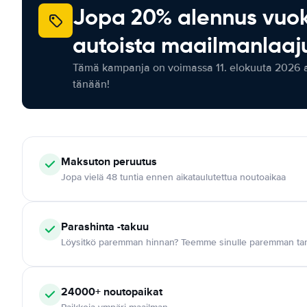
Jopa 20% alennus vuo
autoista maailmanlaaju
Tämä kampanja on voimassa 11. elokuuta 2026 as
tänään!
Maksuton
peruutus
Jopa vielä 48 tuntia ennen aikataulutettua noutoaikaa
Parashinta -takuu
Löysitkö paremman hinnan? Teemme sinulle paremman tar
24000+
noutopaikat