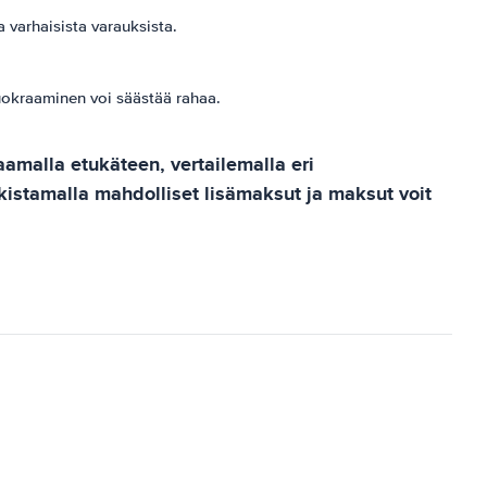
varhaisista varauksista.
uokraaminen voi säästää rahaa.
amalla etukäteen, vertailemalla eri
rkistamalla mahdolliset lisämaksut ja maksut voit