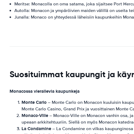
Meritse: Monacolla on oma satama, joka sijaitsee Port Hercu
Autolla: Monacon ja ympäröivien maiden välillä on useita tei
Junalla: Monaco on yhteydessä läheisiin kaupunkeihin Monac
Suosituimmat kaupungit ja kä
Monacossa vierailevia kaupunkeja
Monte Carlo
– Monte Carlo on Monacon kuuluisin kaupunki,
Monte Carlo Casino, Grand Prix ja vuosittainen Monte Car
Monaco-Ville
– Monaco-Ville on Monacon vanhin osa, ja si
upeaan arkkitehtuuriin. Siellä on myös Monacon katedraal
La Condamine
– La Condamine on vilkas kaupunginosa Mo