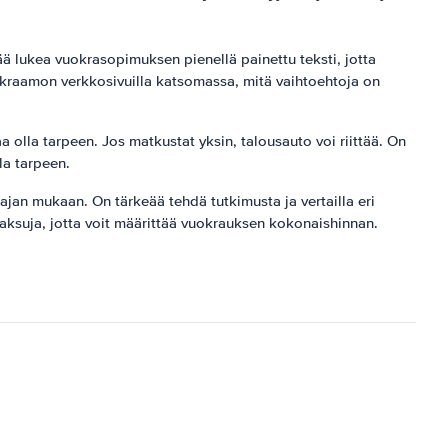
ää lukea vuokrasopimuksen pienellä painettu teksti, jotta
kraamon verkkosivuilla katsomassa, mitä vaihtoehtoja on
olla tarpeen. Jos matkustat yksin, talousauto voi riittää. On
la tarpeen.
an mukaan. On tärkeää tehdä tutkimusta ja vertailla eri
maksuja, jotta voit määrittää vuokrauksen kokonaishinnan.