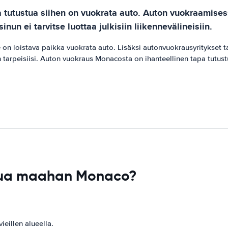
ta tutustua siihen on vuokrata auto. Auton vuokraamis
un ei tarvitse luottaa julkisiin liikennevälineisiin.
 on loistava paikka vuokrata auto. Lisäksi autonvuokrausyritykset ta
uton tarpeisiisi. Auton vuokraus Monacosta on ihanteellinen tapa tutu
apua maahan Monaco?
ieillen alueella.