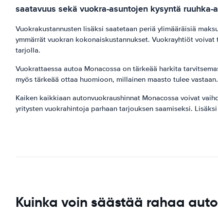
saatavuus sekä vuokra-asuntojen kysyntä ruuhka-a
Vuokrakustannusten lisäksi saatetaan periä ylimääräisiä maksuj
ymmärrät vuokran kokonaiskustannukset. Vuokrayhtiöt voivat t
tarjolla.
Vuokrattaessa autoa Monacossa on tärkeää harkita tarvitsemasi
myös tärkeää ottaa huomioon, millainen maasto tulee vastaan. 
Kaiken kaikkiaan autonvuokraushinnat Monacossa voivat vaihde
yritysten vuokrahintoja parhaan tarjouksen saamiseksi. Lisäksi
Kuinka voin säästää rahaa au