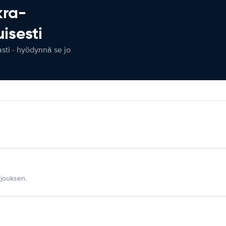
kra-
isesti
ti - hyödynnä se jo
jouksen.