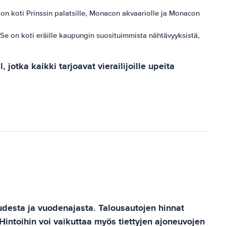
e on koti Prinssin palatsille, Monacon akvaariolle ja Monacon
Se on koti eräille kaupungin suosituimmista nähtävyyksistä,
otka kaikki tarjoavat vierailijoille upeita
udesta ja vuodenajasta. Talousautojen hinnat
Hintoihin voi vaikuttaa myös tiettyjen ajoneuvojen