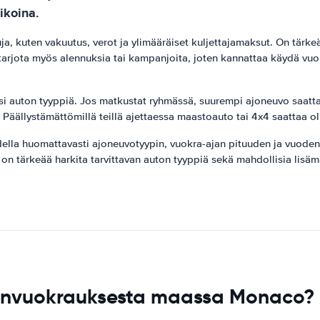
ikoina.
a, kuten vakuutus, verot ja ylimääräiset kuljettajamaksut. On tärke
arjota myös alennuksia tai kampanjoita, joten kannattaa käydä vuo
 auton tyyppiä. Jos matkustat ryhmässä, suurempi ajoneuvo saattaa 
Päällystämättömillä teillä ajettaessa maastoauto tai 4x4 saattaa ol
lla huomattavasti ajoneuvotyypin, vuokra-ajan pituuden ja vuodenaj
 on tärkeää harkita tarvittavan auton tyyppiä sekä mahdollisia lisä
tonvuokrauksesta maassa Monaco?