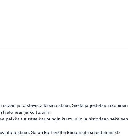
taan ​​ja loistavista kasinoistaan. Siellä järjestetään ikoninen
historiaan ja kulttuuriin.
ava paikka tutustua kaupungin kulttuuriin ja historiaan sekä sen
vintoloistaan. Se on koti eräille kaupungin suosituimmista