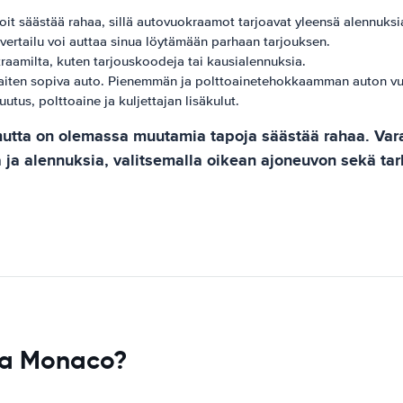
 säästää rahaa, sillä autovuokraamot tarjoavat yleensä alennuksia 
vertailu voi auttaa sinua löytämään parhaan tarjouksen.
raamilta, kuten tarjouskoodeja tai kausialennuksia.
parhaiten sopiva auto. Pienemmän ja polttoainetehokkaamman auton v
tus, polttoaine ja kuljettajan lisäkulut.
utta on olemassa muutamia tapoja säästää rahaa. Vara
ia ja alennuksia, valitsemalla oikean ajoneuvon sekä ta
ssa Monaco?