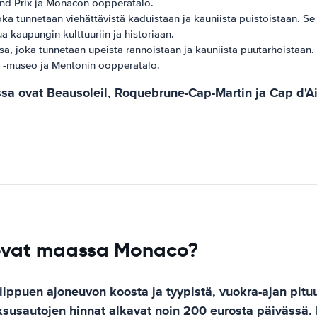
nd Prix ja Monacon oopperatalo.
ka tunnetaan viehättävistä kaduistaan ​​ja kauniista puistoistaan. S
a kaupungin kulttuuriin ja historiaan.
joka tunnetaan upeista rannoistaan ​​ja kauniista puutarhoistaan. 
u -museo ja Mentonin oopperatalo.
ovat Beausoleil, Roquebrune-Cap-Martin ja Cap d'Ail, j
 ovat maassa Monaco?
ippuen ajoneuvon koosta ja tyypistä, vuokra-ajan pitu
ksusautojen hinnat alkavat noin 200 eurosta päivässä. 