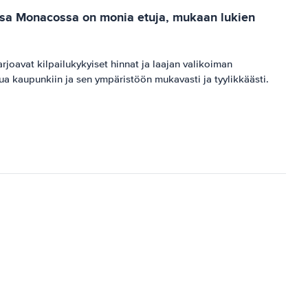
essa Monacossa on monia etuja, mukaan lukien
rjoavat kilpailukykyiset hinnat ja laajan valikoiman
stua kaupunkiin ja sen ympäristöön mukavasti ja tyylikkäästi.