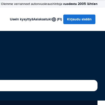
vuodesta 2005 lähtien
Olemme verranneet autonvuokraushintoja
Usein kysyttyä
Asiakastuki
(FI)
Kirjaudu sisään