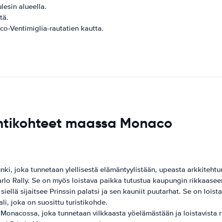
lesin alueella.
tä.
o-Ventimiglia-rautatien kautta.
yntikohteet maassa Monaco
 joka tunnetaan ylellisestä elämäntyylistään, upeasta arkkitehtuuris
lo Rally. Se on myös loistava paikka tutustua kaupungin rikkaaseen 
ellä sijaitsee Prinssin palatsi ja sen kauniit puutarhat. Se on loist
i, joka on suosittu turistikohde.
nacossa, joka tunnetaan vilkkaasta yöelämästään ja loistavista ra