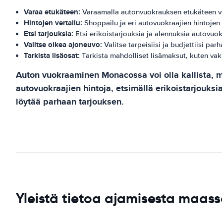
Varaa etukäteen:
Varaamalla autonvuokrauksen etukäteen voit
Hintojen vertailu:
Shoppailu ja eri autovuokraajien hintojen 
Etsi tarjouksia:
Etsi erikoistarjouksia ja alennuksia autovuok
Valitse oikea ajoneuvo:
Valitse tarpeisiisi ja budjettiisi 
Tarkista lisäosat:
Tarkista mahdolliset lisämaksut, kuten vakuu
Auton vuokraaminen Monacossa voi olla kallista, m
autovuokraajien hintoja, etsimällä erikoistarjouks
löytää parhaan tarjouksen.
Yleistä tietoa ajamisesta maa