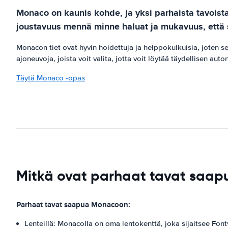
Monaco on kaunis kohde, ja yksi parhaista tavois
joustavuus mennä minne haluat ja mukavuus, että sin
Monacon tiet ovat hyvin hoidettuja ja helppokulkuisia, joten se
ajoneuvoja, joista voit valita, jotta voit löytää täydellisen a
Täytä Monaco -opas
Mitkä ovat parhaat tavat sa
Parhaat tavat saapua Monacoon:
Lenteillä: Monacolla on oma lentokenttä, joka sijaitsee Fontv