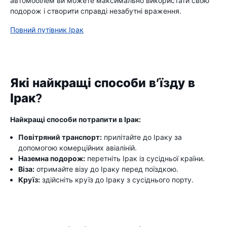
автомобілем ви можете максимально використати свою
подорож і створити справді незабутні враження.
Повний путівник Ірак
Які найкращі способи в’їзду в
Ірак?
Найкращі способи потрапити в Ірак:
Повітряний транспорт:
прилітайте до Іраку за
допомогою комерційних авіаліній.
Наземна подорож:
перетніть Ірак із сусідньої країни.
Віза:
отримайте візу до Іраку перед поїздкою.
Круїз:
здійсніть круїз до Іраку з сусіднього порту.