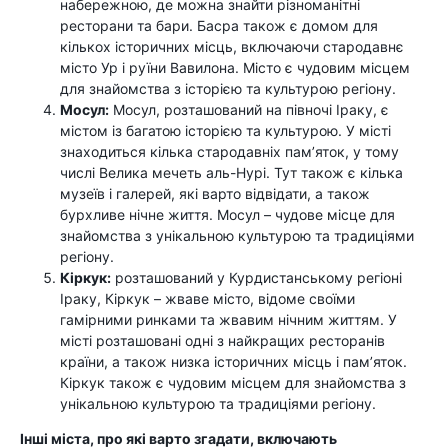
набережною, де можна знайти різноманітні
ресторани та бари. Басра також є домом для
кількох історичних місць, включаючи стародавнє
місто Ур і руїни Вавилона. Місто є чудовим місцем
для знайомства з історією та культурою регіону.
Мосул:
Мосул, розташований на півночі Іраку, є
містом із багатою історією та культурою. У місті
знаходиться кілька стародавніх пам’яток, у тому
числі Велика мечеть аль-Нурі. Тут також є кілька
музеїв і галерей, які варто відвідати, а також
бурхливе нічне життя. Мосул – чудове місце для
знайомства з унікальною культурою та традиціями
регіону.
Кіркук:
розташований у Курдистанському регіоні
Іраку, Кіркук – жваве місто, відоме своїми
гамірними ринками та жвавим нічним життям. У
місті розташовані одні з найкращих ресторанів
країни, а також низка історичних місць і пам’яток.
Кіркук також є чудовим місцем для знайомства з
унікальною культурою та традиціями регіону.
Інші міста, про які варто згадати, включають