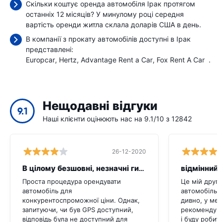
Скільки коштує оренда автомобіля Ірак протягом
останніх 12 місяців? У минулому році середня
вартість оренди житла склала
доларів США в день.
В компанії з прокату автомобілів доступні в Ірак
представлені:
Europcar
Hertz
Advantage Rent a Car
Fox Rent A Car
.
Нещодавні відгуки
9.1
Наші клієнти оцінюють нас на 9.1/10 з 12842
26-12-2020
В цілому безшовні, незначні гикати
відмінний 
Проста процедура орендувати
Це мій друг
автомобіль для
автомобіль ц
конкурентоспроможної ціни. Однак,
дивно, у мен
запитуючи, чи був GPS доступний,
рекомендува
відповідь була не доступний для
і буду робит