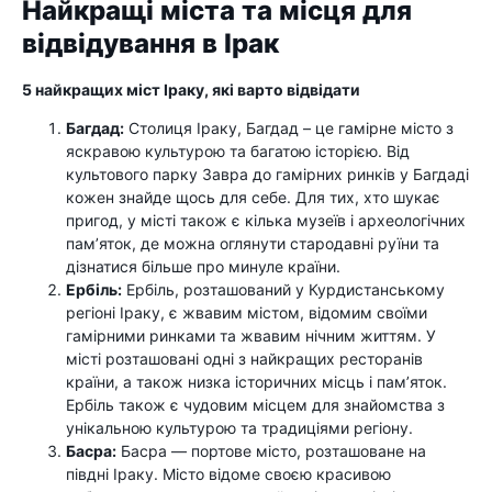
Найкращі міста та місця для
відвідування в Ірак
5 найкращих міст Іраку, які варто відвідати
Багдад:
Столиця Іраку, Багдад – це гамірне місто з
яскравою культурою та багатою історією. Від
культового парку Завра до гамірних ринків у Багдаді
кожен знайде щось для себе. Для тих, хто шукає
пригод, у місті також є кілька музеїв і археологічних
пам’яток, де можна оглянути стародавні руїни та
дізнатися більше про минуле країни.
Ербіль:
Ербіль, розташований у Курдистанському
регіоні Іраку, є жвавим містом, відомим своїми
гамірними ринками та жвавим нічним життям. У
місті розташовані одні з найкращих ресторанів
країни, а також низка історичних місць і пам’яток.
Ербіль також є чудовим місцем для знайомства з
унікальною культурою та традиціями регіону.
Басра:
Басра — портове місто, розташоване на
півдні Іраку. Місто відоме своєю красивою