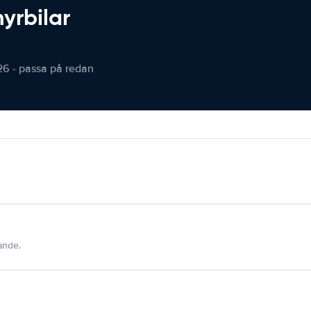
hyrbilar
26 - passa på redan
dande.