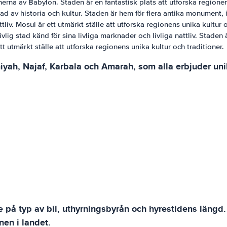
nerna av Babylon. Staden är en fantastisk plats att utforska regionen
d av historia och kultur. Staden är hem för flera antika monument, 
tliv. Mosul är ett utmärkt ställe att utforska regionens unika kultur o
ivlig stad känd för sina livliga marknader och livliga nattliv. Stade
t utmärkt ställe att utforska regionens unika kultur och traditioner.
yah, Najaf, Karbala och Amarah, som alla erbjuder uni
de på typ av bil, uthyrningsbyrån och hyrestidens längd. 
nen i landet.