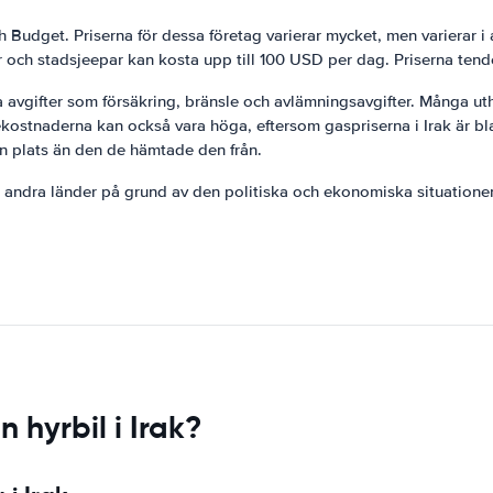
ch Budget. Priserna för dessa företag varierar mycket, men varierar 
h stadsjeepar kan kosta upp till 100 USD per dag. Priserna tender
avgifter som försäkring, bränsle och avlämningsavgifter. Många uth
lekostnaderna kan också vara höga, eftersom gaspriserna i Irak är b
nan plats än den de hämtade den från.
n i andra länder på grund av den politiska och ekonomiska situatio
 hyrbil i Irak?