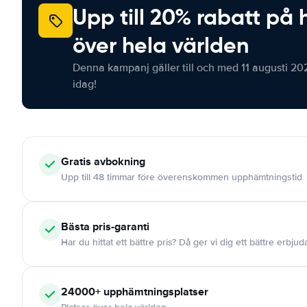
Upp till 20% rabatt på 
över hela världen
Denna kampanj gäller till och med 11 augusti 20
idag!
Gratis
avbokning
Upp till 48 timmar före överenskommen upphämtningstid
Bästa pris-garanti
Har du hittat ett bättre pris? Då ger vi dig ett bättre erbju
24000+
upphämtningsplatser