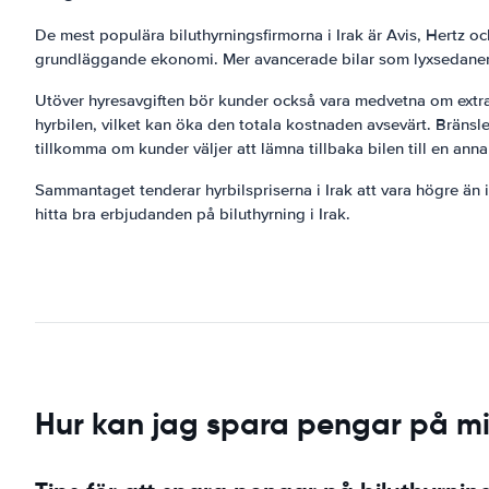
De mest populära biluthyrningsfirmorna i Irak är Avis, Hertz o
grundläggande ekonomi. Mer avancerade bilar som lyxsedaner oc
Utöver hyresavgiften bör kunder också vara medvetna om extra 
hyrbilen, vilket kan öka den totala kostnaden avsevärt. Bräns
tillkomma om kunder väljer att lämna tillbaka bilen till en an
Sammantaget tenderar hyrbilspriserna i Irak att vara högre ä
hitta bra erbjudanden på biluthyrning i Irak.
Hur kan jag spara pengar på min