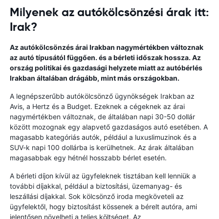
Milyenek az autókölcsönzési árak itt:
Irak?
Az autókölcsönzés árai Irakban nagymértékben változnak
az autó típusától függően. és a bérleti időszak hossza. Az
ország politikai és gazdasági helyzete miatt az autóbérlés
Irakban általában drágább, mint más országokban.
A legnépszerűbb autókölcsönző ügynökségek Irakban az
Avis, a Hertz és a Budget. Ezeknek a cégeknek az árai
nagymértékben változnak, de általában napi 30-50 dollár
között mozognak egy alapvető gazdaságos autó esetében. A
magasabb kategóriás autók, például a luxuslimuzinok és a
SUV-k napi 100 dollárba is kerülhetnek. Az árak általában
magasabbak egy hétnél hosszabb bérlet esetén.
A bérleti díjon kívül az ügyfeleknek tisztában kell lenniük a
további díjakkal, például a biztosítási, üzemanyag- és
leszállási díjakkal. Sok kölcsönző iroda megköveteli az
ügyfelektől, hogy biztosítást kössenek a bérelt autóra, ami
jelentősen növelheti a teljes költséget. Az