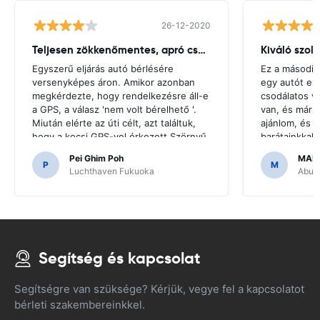
26-12-2020
Teljesen zökkenőmentes, apró csuklás
Kiváló szol
Egyszerű eljárás autó bérlésére
Ez a második
versenyképes áron. Amikor azonban
egy autót ez
megkérdezte, hogy rendelkezésre áll-e
csodálatos v
a GPS, a válasz 'nem volt bérelhető '.
van, és már 
Miután elérte az úti célt, azt találtuk,
ajánlom, és u
hogy a kocsi GPS-vel érkezett.Szörnyű
barátainkkal
lenne, ha úgy döntöttünk, hogy olyan
hogy megfize
Pei Ghim Poh
MAI
GPS-t vásárolunk, amire szükség van a
P
M
Luchthaven Fukuoka
Abu D
japán utak navigálásához.
Segítség és kapcsolat
Segítségre van szüksége? Kérjük, vegye fel a kapcsolatot
bérleti szakembereinkkel.