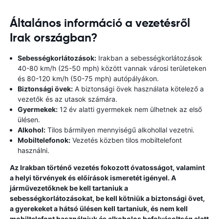
Általános információ a vezetésről
Irak országban?
Sebességkorlátozások:
Irakban a sebességkorlátozások
40-80 km/h (25-50 mph) között vannak városi területeken
és 80-120 km/h (50-75 mph) autópályákon.
Biztonsági övek:
A biztonsági övek használata kötelező a
vezetők és az utasok számára.
Gyermekek:
12 év alatti gyermekek nem ülhetnek az első
ülésen.
Alkohol:
Tilos bármilyen mennyiségű alkohollal vezetni.
Mobiltelefonok:
Vezetés közben tilos mobiltelefont
használni.
Az Irakban történő vezetés fokozott óvatosságot, valamint
a helyi törvények és előírások ismeretét igényel. A
járművezetőknek be kell tartaniuk a
sebességkorlátozásokat, be kell kötniük a biztonsági övet,
a gyerekeket a hátsó ülésen kell tartaniuk, és nem kell
mobiltelefont használniuk és alkoholos befolyásoltság alatt