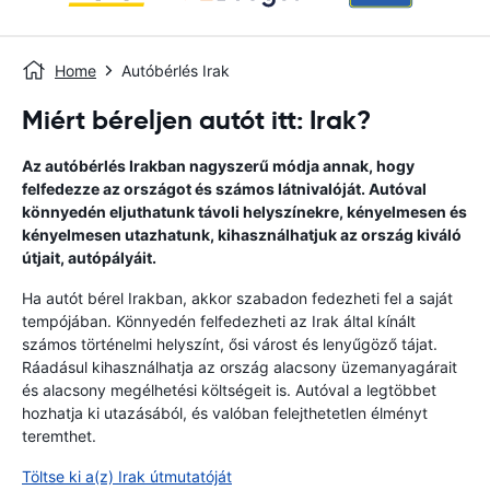
Home
Autóbérlés Irak
Miért béreljen autót itt: Irak?
Az autóbérlés Irakban nagyszerű módja annak, hogy
felfedezze az országot és számos látnivalóját. Autóval
könnyedén eljuthatunk távoli helyszínekre, kényelmesen és
kényelmesen utazhatunk, kihasználhatjuk az ország kiváló
útjait, autópályáit.
Ha autót bérel Irakban, akkor szabadon fedezheti fel a saját
tempójában. Könnyedén felfedezheti az Irak által kínált
számos történelmi helyszínt, ősi várost és lenyűgöző tájat.
Ráadásul kihasználhatja az ország alacsony üzemanyagárait
és alacsony megélhetési költségeit is. Autóval a legtöbbet
hozhatja ki utazásából, és valóban felejthetetlen élményt
teremthet.
Töltse ki a(z) Irak útmutatóját