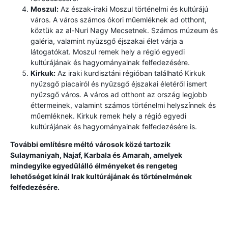
Moszul:
Az észak-iraki Moszul történelmi és kultúrájú
város. A város számos ókori műemléknek ad otthont,
köztük az al-Nuri Nagy Mecsetnek. Számos múzeum és
galéria, valamint nyüzsgő éjszakai élet várja a
látogatókat. Moszul remek hely a régió egyedi
kultúrájának és hagyományainak felfedezésére.
Kirkuk:
Az iraki kurdisztáni régióban található Kirkuk
nyüzsgő piacairól és nyüzsgő éjszakai életéről ismert
nyüzsgő város. A város ad otthont az ország legjobb
éttermeinek, valamint számos történelmi helyszínnek és
műemléknek. Kirkuk remek hely a régió egyedi
kultúrájának és hagyományainak felfedezésére is.
További említésre méltó városok közé tartozik
Sulaymaniyah, Najaf, Karbala és Amarah, amelyek
mindegyike egyedülálló élményeket és rengeteg
lehetőséget kínál Irak kultúrájának és történelmének
felfedezésére.