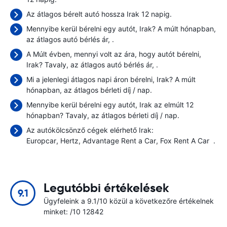
Az átlagos bérelt autó hossza Irak 12 napig.
Mennyibe kerül bérelni egy autót, Irak? A múlt hónapban,
az átlagos autó bérlés ár,
.
A Múlt évben, mennyi volt az ára, hogy autót bérelni,
Irak? Tavaly, az átlagos autó bérlés ár,
.
Mi a jelenlegi átlagos napi áron bérelni, Irak? A múlt
hónapban, az átlagos bérleti díj
/ nap.
Mennyibe kerül bérelni egy autót, Irak az elmúlt 12
hónapban? Tavaly, az átlagos bérleti díj
/ nap.
Az autókölcsönző cégek elérhető Irak:
Europcar
Hertz
Advantage Rent a Car
Fox Rent A Car
.
Legutóbbi értékelések
9.1
Ügyfeleink a 9.1/10 közül a következőre értékelnek
minket: /10 12842