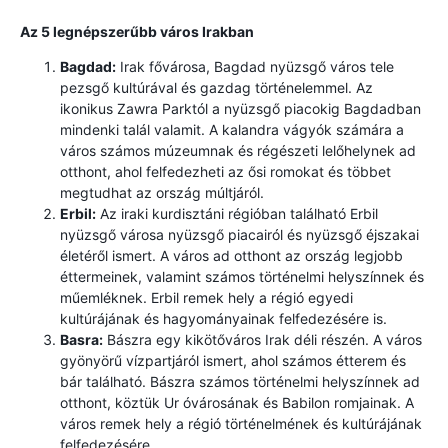
Az 5 legnépszerűbb város Irakban
Bagdad:
Irak fővárosa, Bagdad nyüzsgő város tele
pezsgő kultúrával és gazdag történelemmel. Az
ikonikus Zawra Parktól a nyüzsgő piacokig Bagdadban
mindenki talál valamit. A kalandra vágyók számára a
város számos múzeumnak és régészeti lelőhelynek ad
otthont, ahol felfedezheti az ősi romokat és többet
megtudhat az ország múltjáról.
Erbil:
Az iraki kurdisztáni régióban található Erbil
nyüzsgő városa nyüzsgő piacairól és nyüzsgő éjszakai
életéről ismert. A város ad otthont az ország legjobb
éttermeinek, valamint számos történelmi helyszínnek és
műemléknek. Erbil remek hely a régió egyedi
kultúrájának és hagyományainak felfedezésére is.
Basra:
Bászra egy kikötőváros Irak déli részén. A város
gyönyörű vízpartjáról ismert, ahol számos étterem és
bár található. Bászra számos történelmi helyszínnek ad
otthont, köztük Ur óvárosának és Babilon romjainak. A
város remek hely a régió történelmének és kultúrájának
felfedezésére.