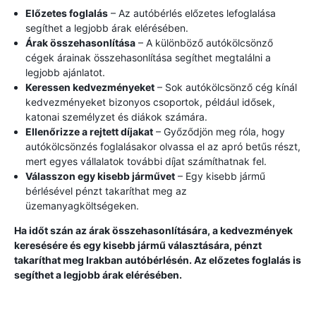
Előzetes foglalás
– Az autóbérlés előzetes lefoglalása
segíthet a legjobb árak elérésében.
Árak összehasonlítása
– A különböző autókölcsönző
cégek árainak összehasonlítása segíthet megtalálni a
legjobb ajánlatot.
Keressen kedvezményeket
– Sok autókölcsönző cég kínál
kedvezményeket bizonyos csoportok, például idősek,
katonai személyzet és diákok számára.
Ellenőrizze a rejtett díjakat
– Győződjön meg róla, hogy
autókölcsönzés foglalásakor olvassa el az apró betűs részt,
mert egyes vállalatok további díjat számíthatnak fel.
Válasszon egy kisebb járművet
– Egy kisebb jármű
bérlésével pénzt takaríthat meg az
üzemanyagköltségeken.
Ha időt szán az árak összehasonlítására, a kedvezmények
keresésére és egy kisebb jármű választására, pénzt
takaríthat meg Irakban autóbérlésén. Az előzetes foglalás is
segíthet a legjobb árak elérésében.