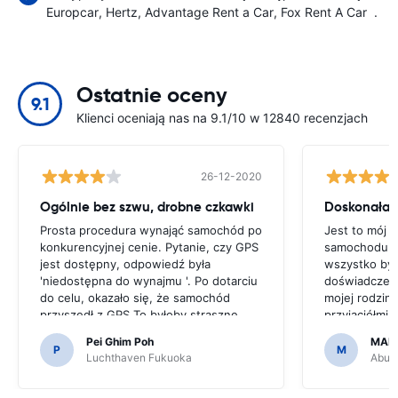
Europcar
Hertz
Advantage Rent a Car
Fox Rent A Car
.
Ostatnie oceny
9.1
Klienci oceniają nas na 9.1/10 w 12840 recenzjach
26-12-2020
Ogólnie bez szwu, drobne czkawki
Doskonała 
Prosta procedura wynająć samochód po
Jest to mój 
konkurencyjnej cenie. Pytanie, czy GPS
samochodu pr
jest dostępny, odpowiedź była
wszystko by
'niedostępna do wynajmu '. Po dotarciu
doświadczenie
do celu, okazało się, że samochód
mojej rodziny
przyszedł z GPS.To byłoby straszne,
przyjaciółmi 
gdybyśmy zdecydowali się na zakup
jest niedrogi 
Pei Ghim Poh
MAI
GPS, ponieważ trzeba było poruszać po
P
M
Luchthaven Fukuoka
Abu D
japońskich drogach.