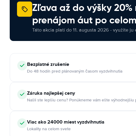
Zľava až do výšky 20%
prenájom áut po celom
Táto akcia platí do 11. augusta 2026 - využite ju 
Bezplatné zrušenie
Do 48 hodín pred plánovaným časom vyzdvihnutia
Záruka najlepšej ceny
Našli ste lepšiu cenu? Ponúkneme vám ešte výhodnejšiu
Viac ako 24000 miest vyzdvihnutia
Lokality na celom svete