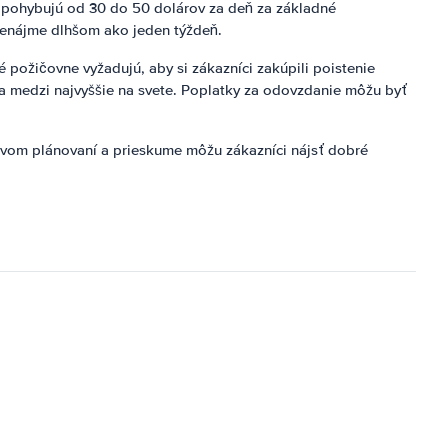
sa pohybujú od 30 do 50 dolárov za deň za základné
prenájme dlhšom ako jeden týždeň.
požičovne vyžadujú, aby si zákazníci zakúpili poistenie
ia medzi najvyššie na svete. Poplatky za odovzdanie môžu byť
tlivom plánovaní a prieskume môžu zákazníci nájsť dobré