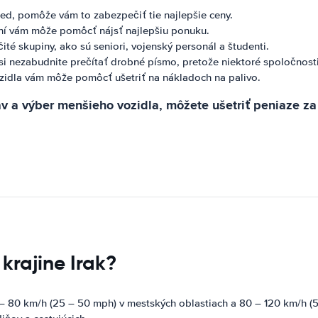
ed, pomôže vám to zabezpečiť tie najlepšie ceny.
ní vám môže pomôcť nájsť najlepšiu ponuku.
é skupiny, ako sú seniori, vojenský personál a študenti.
 si nezabudnite prečítať drobné písmo, pretože niektoré spoločnos
idla vám môže pomôcť ušetriť na nákladoch na palivo.
av a výber menšieho vozidla, môžete ušetriť peniaze z
krajine Irak?
 – 80 km/h (25 – 50 mph) v mestských oblastiach a 80 – 120 km/h (5