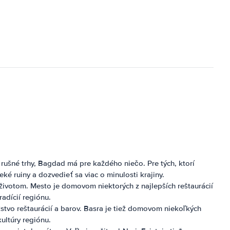
 rušné trhy, Bagdad má pre každého niečo. Pre tých, ktorí
 ruiny a dozvedieť sa viac o minulosti krajiny.
životom. Mesto je domovom niektorých z najlepších reštaurácií
radícií regiónu.
stvo reštaurácií a barov. Basra je tiež domovom niekoľkých
ultúry regiónu.