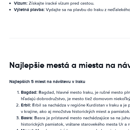
Vízum:
Získajte iracké vízum pred cestou.
Výletná plavba:
Vydajte sa na plavbu do Iraku z neďalekého
Najlepšie mestá a miesta na návš
Najlepších 5 miest na návštevu v Iraku
Bagdad:
Bagdad, hlavné mesto Iraku, je rušné mesto plné
hľadajú dobrodružstvo, je mesto tiež domovom niekoľkýc
Erbil:
Erbil sa nachádza v regióne Kurdistan v Iraku a j
v krajine, ako aj množstva historických miest a pamiatok.
Basra:
Basra je prístavné mesto nachádzajúce sa na juhu
historických pamiatok, vrátane starovekého mesta Ur a r