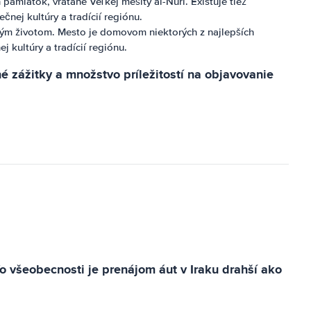
amiatok, vrátane Veľkej mešity al-Nuri. Existuje tiež
nej kultúry a tradícií regiónu.
ným životom. Mesto je domovom niektorých z najlepších
 kultúry a tradícií regiónu.
é zážitky a množstvo príležitostí na objavovanie
Vo všeobecnosti je prenájom áut v Iraku drahší ako