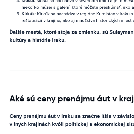
Mosul:
Mosul sa nachádza v severnom Iraku a je to mesto
niekoľko múzeí a galérií, ktoré môžete preskúmať, ako aj
Kirkúk:
Kirkúk sa nachádza v regióne Kurdistan v Iraku 
reštaurácií v krajine, ako aj množstva historických miest
Ďalšie mestá, ktoré stoja za zmienku, sú Sulayman
kultúry a histórie Iraku.
Aké sú ceny prenájmu áut v kraj
Ceny prenájmu áut v Iraku sa značne líšia v závisl
v iných krajinách kvôli politickej a ekonomickej situ