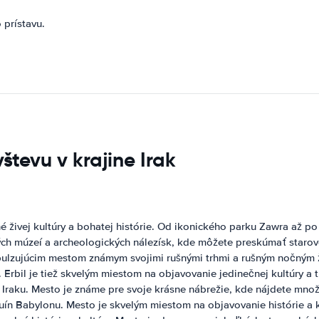
 prístavu.
tevu v krajine Irak
 živej kultúry a bohatej histórie. Od ikonického parku Zawra až po
h múzeí a archeologických nálezísk, kde môžete preskúmať staroveké
e pulzujúcim mestom známym svojimi rušnými trhmi a rušným nočným 
 Erbil je tiež skvelým miestom na objavovanie jedinečnej kultúry a t
 Iraku. Mesto je známe pre svoje krásne nábrežie, kde nájdete množ
uín Babylonu. Mesto je skvelým miestom na objavovanie histórie a k