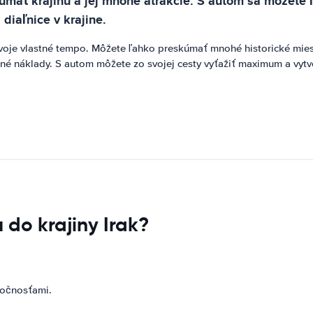
kúmať krajinu a jej mnohé atrakcie. S autom sa môžete 
diaľnice v krajine.
voje vlastné tempo. Môžete ľahko preskúmať mnohé historické miest
votné náklady. S autom môžete zo svojej cesty vyťažiť maximum a vyt
 do krajiny Irak?
ločnosťami.