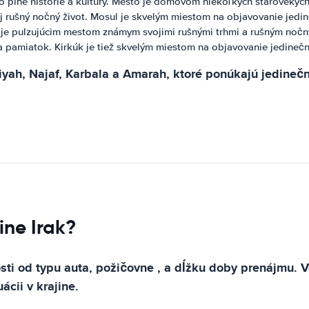
 plné histórie a kultúry. Mesto je domovom niekoľkých starovekých p
 rušný nočný život. Mosul je skvelým miestom na objavovanie jedineč
a je pulzujúcim mestom známym svojimi rušnými trhmi a rušným noč
 a pamiatok. Kirkúk je tiež skvelým miestom na objavovanie jedinečnej
iyah, Najaf, Karbala a Amarah, ktoré ponúkajú jedinečn
ine Irak?
osti od typu auta, požičovne , a dĺžku doby prenájmu. 
ácii v krajine.