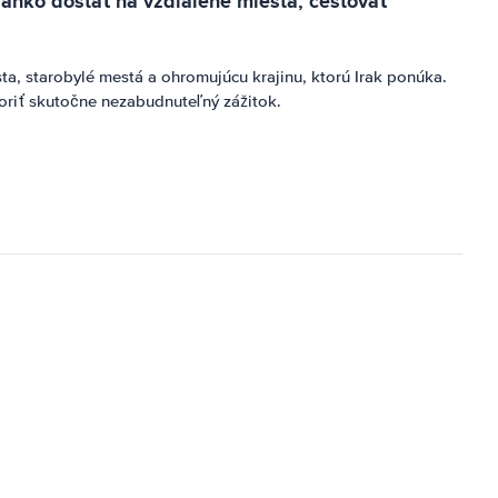
ľahko dostať na vzdialené miesta, cestovať
a, starobylé mestá a ohromujúcu krajinu, ktorú Irak ponúka.
voriť skutočne nezabudnuteľný zážitok.