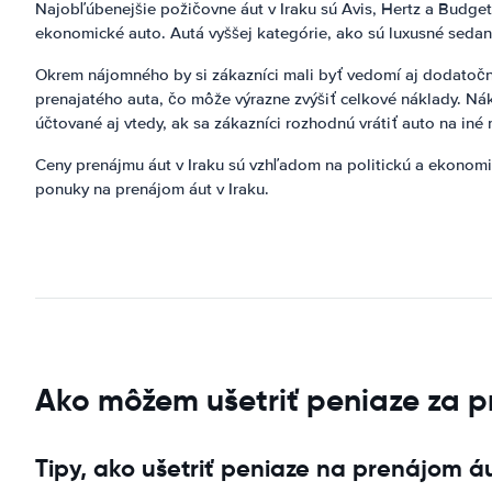
Najobľúbenejšie požičovne áut v Iraku sú Avis, Hertz a Budget
ekonomické auto. Autá vyššej kategórie, ako sú luxusné sedan
Okrem nájomného by si zákazníci mali byť vedomí aj dodatočný
prenajatého auta, čo môže výrazne zvýšiť celkové náklady. Nák
účtované aj vtedy, ak sa zákazníci rozhodnú vrátiť auto na iné 
Ceny prenájmu áut v Iraku sú vzhľadom na politickú a ekonomic
ponuky na prenájom áut v Iraku.
Ako môžem ušetriť peniaze za pr
Tipy, ako ušetriť peniaze na prenájom áu