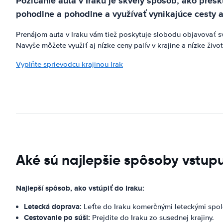
Požičanie auta v Iraku je skvelý spôsob, ako pres
pohodlne a pohodlne a využívať vynikajúce cesty a 
Prenájom auta v Iraku vám tiež poskytuje slobodu objavovať s
Navyše môžete využiť aj nízke ceny palív v krajine a nízke ži
Vyplňte sprievodcu krajinou Irak
Aké sú najlepšie spôsoby vstupu
Najlepší spôsob, ako vstúpiť do Iraku:
Letecká doprava:
Leťte do Iraku komerčnými leteckými spo
Cestovanie po súši:
Prejdite do Iraku zo susednej krajiny.