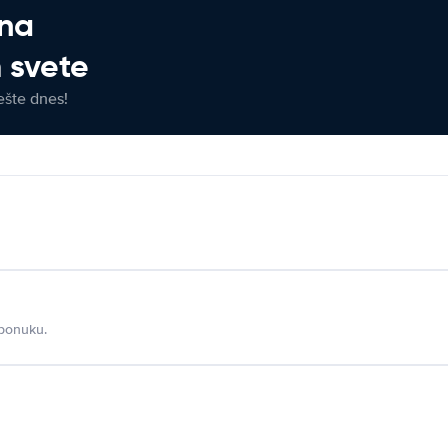
 na
 svete
ešte dnes!
 ponuku.