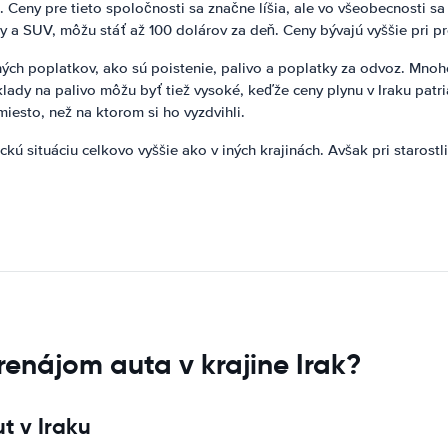
. Ceny pre tieto spoločnosti sa značne líšia, ale vo všeobecnosti 
y a SUV, môžu stáť až 100 dolárov za deň. Ceny bývajú vyššie pri 
ch poplatkov, ako sú poistenie, palivo a poplatky za odvoz. Mnohé 
lady na palivo môžu byť tiež vysoké, keďže ceny plynu v Iraku patr
miesto, než na ktorom si ho vyzdvihli.
kú situáciu celkovo vyššie ako v iných krajinách. Avšak pri staros
enájom auta v krajine Irak?
t v Iraku