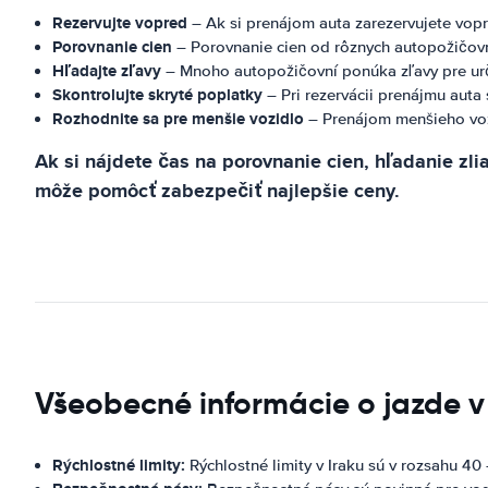
Rezervujte vopred
– Ak si prenájom auta zarezervujete vopr
Porovnanie cien
– Porovnanie cien od rôznych autopožičov
Hľadajte zľavy
– Mnoho autopožičovní ponúka zľavy pre určit
Skontrolujte skryté poplatky
– Pri rezervácii prenájmu auta
Rozhodnite sa pre menšie vozidlo
– Prenájom menšieho voz
Ak si nájdete čas na porovnanie cien, hľadanie zli
môže pomôcť zabezpečiť najlepšie ceny.
Všeobecné informácie o jazde v 
Rýchlostné limity:
Rýchlostné limity v Iraku sú v rozsahu 40