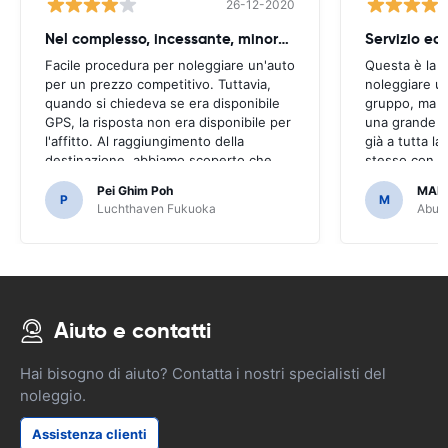
26-12-2020
Nel complesso, incessante, minore singhiozzo
Servizio ec
Facile procedura per noleggiare un'auto
Questa è la 
per un prezzo competitivo. Tuttavia,
noleggiare un
quando si chiedeva se era disponibile
gruppo, ma tu
GPS, la risposta non era disponibile per
una grande e
l'affitto. Al raggiungimento della
già a tutta la
destinazione, abbiamo scoperto che
stesso con am
l'auto è venuta con GPS.Sarebbe stato
averlo reso c
Pei Ghim Poh
MAI
terribile se avessimo deciso di
P
M
Luchthaven Fukuoka
Abu D
acquistare un GPS come era necessario
per navigare sulle strade giapponesi.
Aiuto e contatti
Hai bisogno di aiuto? Contatta i nostri specialisti del
noleggio.
Assistenza clienti