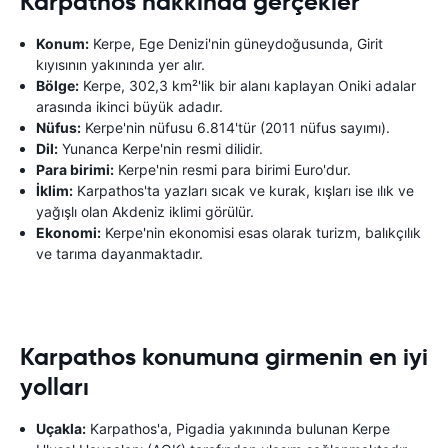
Karpathos hakkında gerçekler
Konum:
Kerpe, Ege Denizi'nin güneydoğusunda, Girit
kıyısının yakınında yer alır.
Bölge:
Kerpe, 302,3 km²'lik bir alanı kaplayan Oniki adalar
arasında ikinci büyük adadır.
Nüfus:
Kerpe'nin nüfusu 6.814'tür (2011 nüfus sayımı).
Dil:
Yunanca Kerpe'nin resmi dilidir.
Para birimi:
Kerpe'nin resmi para birimi Euro'dur.
İklim:
Karpathos'ta yazları sıcak ve kurak, kışları ise ılık ve
yağışlı olan Akdeniz iklimi görülür.
Ekonomi:
Kerpe'nin ekonomisi esas olarak turizm, balıkçılık
ve tarıma dayanmaktadır.
Karpathos konumuna girmenin en iyi
yolları
Uçakla:
Karpathos'a, Pigadia yakınında bulunan Kerpe