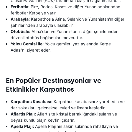
Ulusal Havaalanı (AOK) tarafından ulaşım sağlanmaktadır.
Feribotla:
Pire, Rodos, Kasos ve diğer Yunan adalarından
feribotlar Kerpe'ye varır.
Arabayla:
Karpathos'a Atina, Selanik ve Yunanistan'ın diğer
şehirlerinden arabayla ulaşılabilir.
Otobüsle:
Atina'dan ve Yunanistan'ın diğer şehirlerinden
düzenli otobüs bağlantıları mevcuttur.
Yolcu Gemisi ile:
Yolcu gemileri yaz aylarında Kerpe
Adası'nı ziyaret eder.
En Popüler Destinasyonlar ve
Etkinlikler Karpathos
Karpathos Kasabası:
Karpathos kasabasını ziyaret edin ve
dar sokakları, geleneksel evleri ve limanı keşfedin.
Afiartis Plajı:
Afiartis'te kristal berraklığındaki suların ve
beyaz kumlu plajın keyfini çıkarın.
Apella Plajı:
Apella Plajı'nın sakin sularında rahatlayın ve