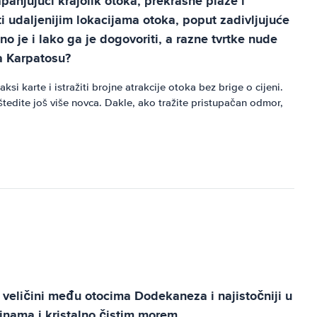
apanjujući krajolik otoka, prekrasne plaže i
i udaljenijim lokacijama otoka, poput zadivljujuće
 je i lako ga je dogovoriti, a razne tvrtke nude
a Karpatosu?
 karte i istražiti brojne atrakcije otoka bez brige o cijeni.
edite još više novca. Dakle, ako tražite pristupačan odmor,
 veličini među otocima Dodekaneza i najistočniji u
ninama i kristalno čistim morem.