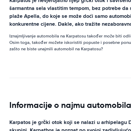
Karpatos je nevjerojatno lijep grčki otok i savršeno
šarmantna sela vlastitim tempom, bez potrebe da se
plaže Apella, do koje se može doći samo automobilo
konkurentne cijene. Dakle, ako tražite nezaboravn
Iznajmljivanje automobila na Karpatosu također može biti odlič
Osim toga, također možete iskoristiti popuste i posebne ponud
zašto ne biste unajmili automobil na Karpatosu?
Informacije o najmu automobila
Karpatos je grčki otok koji se nalazi u arhipelag
skupini. Karpathos je poznat po svojoj zadivljujuć