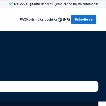
Od 2005. godine
uspoređujemo cijene najma automobila
FAQ
Korisnička podrška
(HR)
Prijavite se