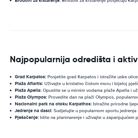
Brodom za krstarenje:
Brodovi za krstarenje posjećuju Karpa
Najpopularnija odredišta i akti
Grad Karpatos:
Posjetite grad Karpatos i istražite uske ulice
Plaža Afiartis:
Uživajte u kristalno čistom moru i bijeloj pješč
Plaža Apella:
Opustite se u mirnim vodama plaže Apella i už
Plaža Olympos:
Provedite dan na plaži Olympos, popularnom
Nacionalni park na otoku Karpathos:
Istražite prirodne lj
Jedrenje na dasci:
Sudjelujte u popularnom sportu jedrenja 
Pješačenje:
Idite na planinarenje i uživajte u zapanjujućem 