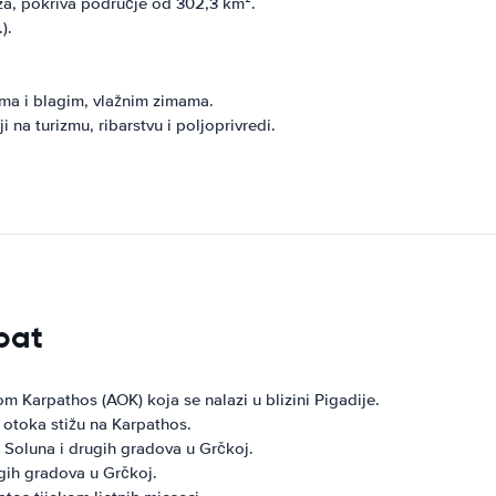
za, pokriva područje od 302,3 km².
).
ima i blagim, vlažnim zimama.
a turizmu, ribarstvu i poljoprivredi.
pat
Karpathos (AOK) koja se nalazi u blizini Pigadije.
h otoka stižu na Karpathos.
Soluna i drugih gradova u Grčkoj.
gih gradova u Grčkoj.