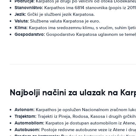
Područje:
Karpatos je drugi po veličini od otoka Dodekane
Stanovništvo:
Karpathos ima 6814 stanovnika (popis iz 2011.
Jezik:
Grčki je službeni jezik Karpatosa.
Valuta:
Službena valuta Karpatosa je euro.
Klima:
Karpatos ima sredozemnu klimu, s vrućim, suhim ljet
Gospodarstvo:
Gospodarstvo Karpatosa uglavnom se temelji n
Najbolji načini za ulazak na Kar
Avionom:
Karpathos je opslužen Nacionalnom zračnom lukom 
Trajektom:
Trajekti iz Pireja, Rodosa, Kasosa i drugih grčki
Automobilom:
Karpatos je dostupan automobilom iz Atene, 
Autobusom:
Postoje redovne autobusne veze iz Atene i dru