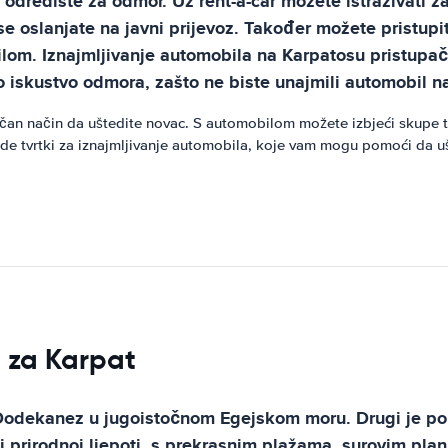
 odredište za odmor. Uz rent-a-car možete istraživati ​​z
 oslanjate na javni prijevoz. Također možete pristupit
m. Iznajmljivanje automobila na Karpatosu pristupačno
o iskustvo odmora, zašto ne biste unajmili automobil n
an način da uštedite novac. S automobilom možete izbjeći skupe taksi
e tvrtki za iznajmljivanje automobila, koje vam mogu pomoći da ušt
 za Karpat
u Dodekanez u jugoistočnom Egejskom moru. Drugi je po
oj prirodnoj ljepoti, s prekrasnim plažama, surovim pla