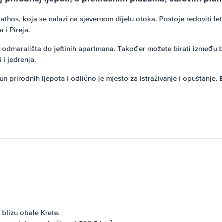
hos, koja se nalazi na sjevernom dijelu otoka. Postoje redoviti let
 i Pireja.
 odmarališta do jeftinih apartmana. Također možete birati između b
 i jedrenja.
 prirodnih ljepota i odlično je mjesto za istraživanje i opuštanje. Be
blizu obale Krete.