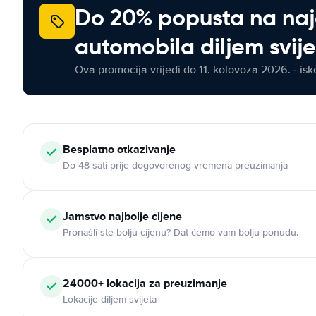
Do 20% popusta na na
automobila diljem svij
Ova promocija vrijedi do 11. kolovoza 2026. - isko
Besplatno otkazivanje
Do 48 sati prije dogovorenog vremena preuzimanja
Jamstvo najbolje cijene
Pronašli ste bolju cijenu? Dat ćemo vam bolju ponudu.
24000+ lokacija za preuzimanje
Lokacije diljem svijeta