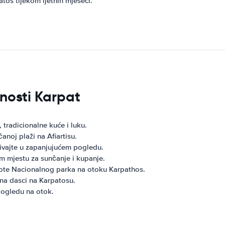
tos tijekom ljetnih mjeseci.
vnosti Karpat
, tradicionalne kuće i luku.
anoj plaži na Afiartisu.
ivajte u zapanjujućem pogledu.
 mjestu za sunčanje i kupanje.
epote Nacionalnog parka na otoku Karpathos.
na dasci na Karpatosu.
pogledu na otok.