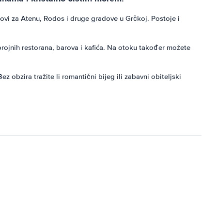
ovi za Atenu, Rodos i druge gradove u Grčkoj. Postoje i
rojnih restorana, barova i kafića. Na otoku također možete
z obzira tražite li romantični bijeg ili zabavni obiteljski