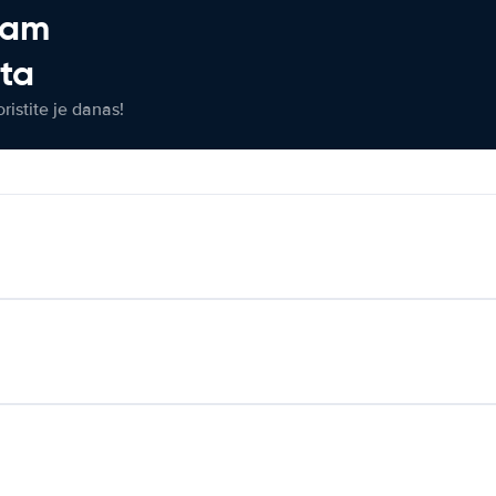
jam
eta
ristite je danas!