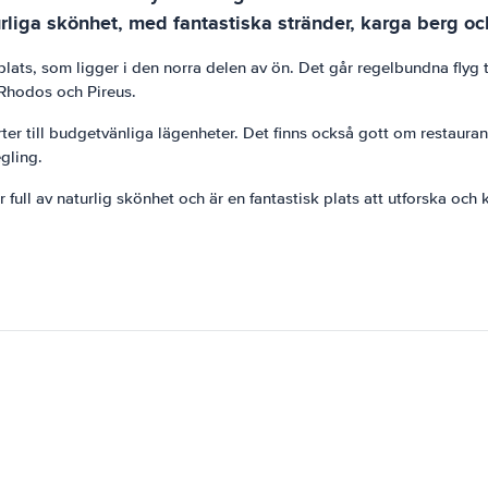
rliga skönhet, med fantastiska stränder, karga berg och 
plats, som ligger i den norra delen av ön. Det går regelbundna flyg 
n Rhodos och Pireus.
rter till budgetvänliga lägenheter. Det finns också gott om restaura
egling.
full av naturlig skönhet och är en fantastisk plats att utforska och