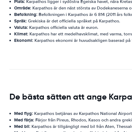
Plats:
Karpathos ligger i sydöstra Egeiska havet, nära Kretas
Område:
Karpathos är den näst största av Dodekaneserna oc
Befolkning:
Befolkningen i Karpathos är 6 814 (2011 års folk
Språk:
Grekiska är det officiella språket på Karpathos.
Valuta:
Karpathos officiella valuta är euron.
Klimat:
Karpathos har ett medelhavsklimat, med varma, torra 
Ekonomi:
Karpathos ekonomi är huvudsakligen baserad på tu
De bästa sätten att ange Karp
Med flyg:
Karpathos betjänas av Karpathos National Airport
Med färja:
Färjor från Pireus, Rhodos, Kasos och andra greki
Med bil:
Karpathos är tillgängligt med bil från Aten, Thessal