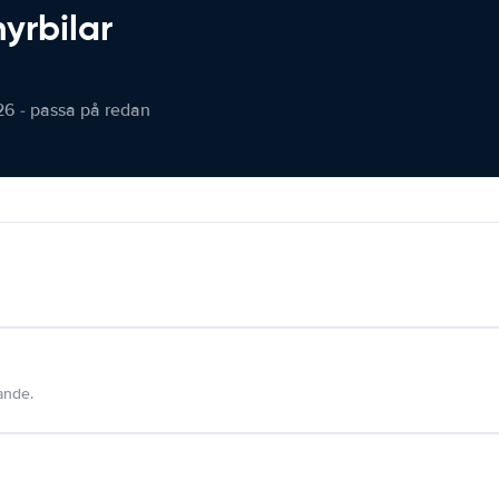
hyrbilar
26 - passa på redan
dande.