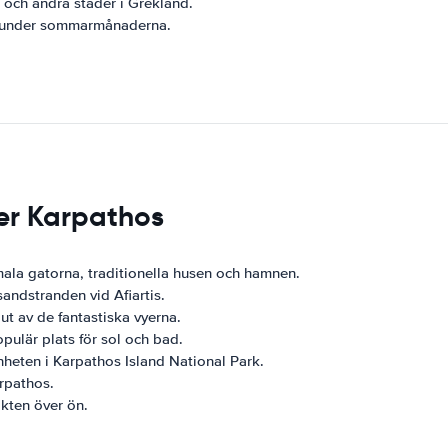
 och andra städer i Grekland.
s under sommarmånaderna.
ter Karpathos
ala gatorna, traditionella husen och hamnen.
sandstranden vid Afiartis.
ut av de fantastiska vyerna.
ulär plats för sol och bad.
heten i Karpathos Island National Park.
rpathos.
ikten över ön.