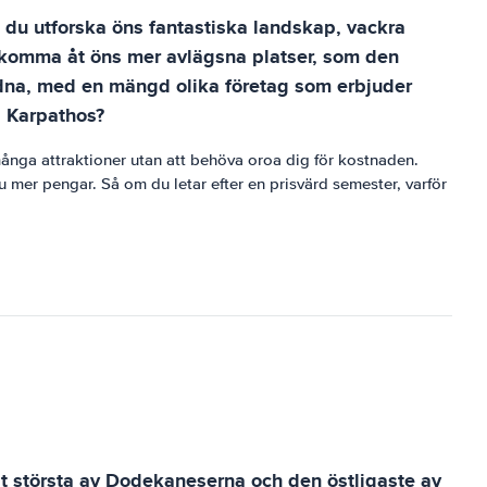
n du utforska öns fantastiska landskap, vackra
så komma åt öns mer avlägsna platser, som den
 ordna, med en mängd olika företag som erbjuder
i Karpathos?
många attraktioner utan att behöva oroa dig för kostnaden.
 mer pengar. Så om du letar efter en prisvärd semester, varför
t största av Dodekaneserna och den östligaste av