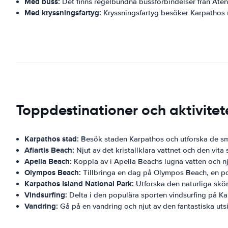
Med buss:
Det finns regelbundna bussförbindelser från Aten
Med kryssningsfartyg:
Kryssningsfartyg besöker Karpatho
Toppdestinationer och aktivite
Karpathos stad:
Besök staden Karpathos och utforska de sm
Afiartis Beach:
Njut av det kristallklara vattnet och den vita 
Apella Beach:
Koppla av i Apella Beachs lugna vatten och nj
Olympos Beach:
Tillbringa en dag på Olympos Beach, en pop
Karpathos Island National Park:
Utforska den naturliga skön
Vindsurfing:
Delta i den populära sporten vindsurfing på Ka
Vandring:
Gå på en vandring och njut av den fantastiska uts