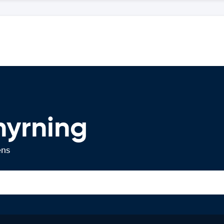
hyrning
ens