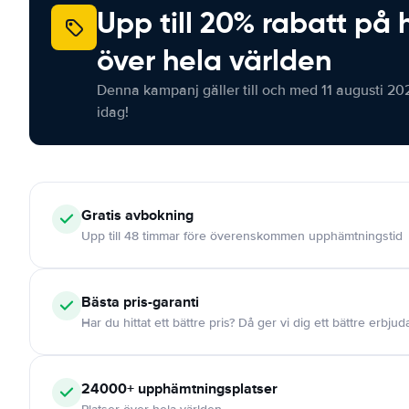
Upp till 20% rabatt på 
över hela världen
Denna kampanj gäller till och med 11 augusti 20
idag!
Gratis
avbokning
Upp till 48 timmar före överenskommen upphämtningstid
Bästa pris-garanti
Har du hittat ett bättre pris? Då ger vi dig ett bättre erbju
24000+
upphämtningsplatser