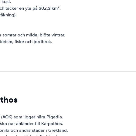
 kust.
h täcker en yta på 302,3 km².
räkning).
somrar och milda, blöta vintrar.
rism, fiske och jordbruk.
athos
 (AOK) som ligger nära Pigadia.
ska öar anländer till Karpathos.
oniki och andra städer i Grekland.