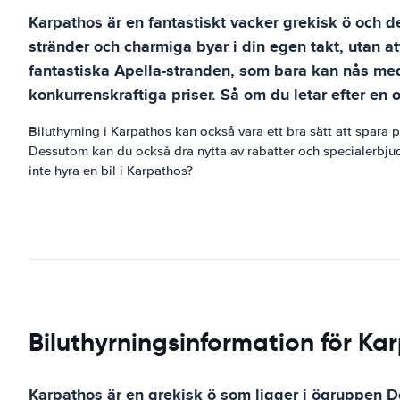
Karpathos är en fantastiskt vacker grekisk ö och d
stränder och charmiga byar i din egen takt, utan a
fantastiska Apella-stranden, som bara kan nås med 
konkurrenskraftiga priser. Så om du letar efter en 
Biluthyrning i Karpathos kan också vara ett bra sätt att spara
Dessutom kan du också dra nytta av rabatter och specialerbjuda
inte hyra en bil i Karpathos?
Biluthyrningsinformation för Ka
Karpathos är en grekisk ö som ligger i ögruppen D