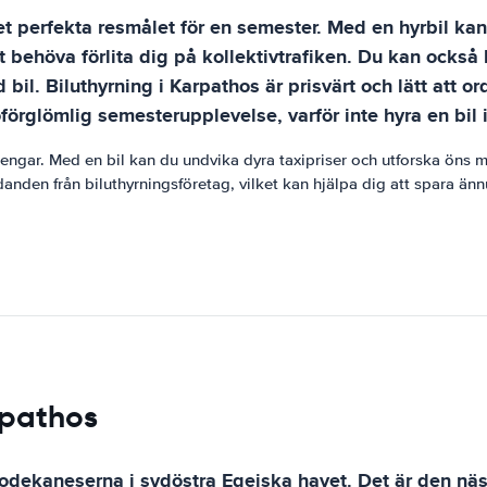
et perfekta resmålet för en semester. Med en hyrbil ka
tt behöva förlita dig på kollektivtrafiken. Du kan ock
bil. Biluthyrning i Karpathos är prisvärt och lätt att
oförglömlig semesterupplevelse, varför inte hyra en bil 
 pengar. Med en bil kan du undvika dyra taxipriser och utforska öns 
nden från biluthyrningsföretag, vilket kan hjälpa dig att spara ännu
rpathos
odekaneserna i sydöstra Egeiska havet. Det är den näs