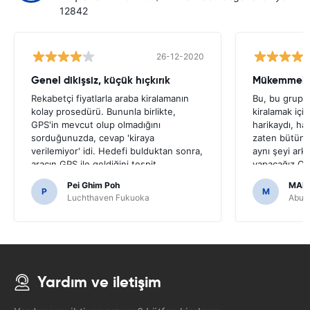
12842
26-12-2020
Genel dikişsiz, küçük hıçkırık
Mükemmel s
Rekabetçi fiyatlarla araba kiralamanın
Bu, bu grup t
kolay prosedürü. Bununla birlikte,
kiralamak içi
GPS'in mevcut olup olmadığını
harikaydı, ha
sorduğunuzda, cevap 'kiraya
zaten bütün 
verilemiyor' idi. Hedefi bulduktan sonra,
aynı şeyi ark
aracın GPS ile geldiğini tespit
yapacağız.On
ettik.Japon yollarda gezinmek için
bir hale getir
Pei Ghim Poh
MAI
gerekli olduğu için bir GPS almaya karar
P
M
Luchthaven Fukuoka
Abu D
verirsek korkunç olurdu.
Yardım ve iletişim