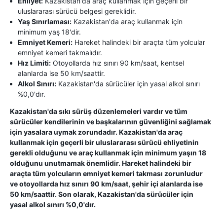
Ehliyet:
Kazakistan'da araç kullanmak için geçerli bir
uluslararası sürücü belgesi gereklidir.
Yaş Sınırlaması:
Kazakistan'da araç kullanmak için
minimum yaş 18'dir.
Emniyet Kemeri:
Hareket halindeki bir araçta tüm yolcular
emniyet kemeri takmalıdır.
Hız Limiti:
Otoyollarda hız sınırı 90 km/saat, kentsel
alanlarda ise 50 km/saattir.
Alkol Sınırı:
Kazakistan'da sürücüler için yasal alkol sınırı
%0,0'dır.
Kazakistan'da sıkı sürüş düzenlemeleri vardır ve tüm
sürücüler kendilerinin ve başkalarının güvenliğini sağlamak
için yasalara uymak zorundadır. Kazakistan'da araç
kullanmak için geçerli bir uluslararası sürücü ehliyetinin
gerekli olduğunu ve araç kullanmak için minimum yaşın 18
olduğunu unutmamak önemlidir. Hareket halindeki bir
araçta tüm yolcuların emniyet kemeri takması zorunludur
ve otoyollarda hız sınırı 90 km/saat, şehir içi alanlarda ise
50 km/saattir. Son olarak, Kazakistan'da sürücüler için
yasal alkol sınırı %0,0'dır.