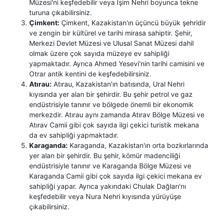
Müzesi'ni keşfedebilir veya İşim Nehri boyunca tekne
turuna çıkabilirsiniz.
Çimkent:
Çimkent, Kazakistan'ın üçüncü büyük şehridir
ve zengin bir kültürel ve tarihi mirasa sahiptir. Şehir,
Merkezi Devlet Müzesi ve Ulusal Sanat Müzesi dahil
olmak üzere çok sayıda müzeye ev sahipliği
yapmaktadır. Ayrıca Ahmed Yesevi'nin tarihi camisini ve
Otrar antik kentini de keşfedebilirsiniz.
Atırau:
Atırau, Kazakistan'ın batısında, Ural Nehri
kıyısında yer alan bir şehirdir. Bu şehir petrol ve gaz
endüstrisiyle tanınır ve bölgede önemli bir ekonomik
merkezdir. Atırau aynı zamanda Atırav Bölge Müzesi ve
Atırav Camii gibi çok sayıda ilgi çekici turistik mekana
da ev sahipliği yapmaktadır.
Karaganda:
Karaganda, Kazakistan'ın orta bozkırlarında
yer alan bir şehirdir. Bu şehir, kömür madenciliği
endüstrisiyle tanınır ve Karaganda Bölge Müzesi ve
Karaganda Camii gibi çok sayıda ilgi çekici mekana ev
sahipliği yapar. Ayrıca yakındaki Chulak Dağları'nı
keşfedebilir veya Nura Nehri kıyısında yürüyüşe
çıkabilirsiniz.