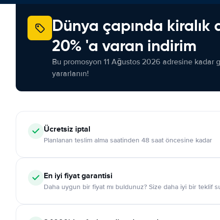
Dünya çapında kiralık 
20% 'a varan indirim
Bu promosyon 11 Ağustos 2026 adresine kadar ge
yararlanın!
Ücretsiz iptal
Planlanan teslim alma saatinden 48 saat öncesine kadar
En iyi fiyat garantisi
Daha uygun bir fiyat mı buldunuz? Size daha iyi bir teklif 