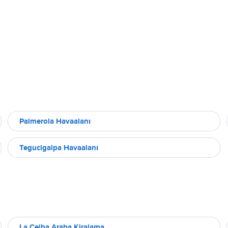
Palmerola Havaalanı
Tegucigalpa Havaalanı
La Ceiba Araba Kiralama