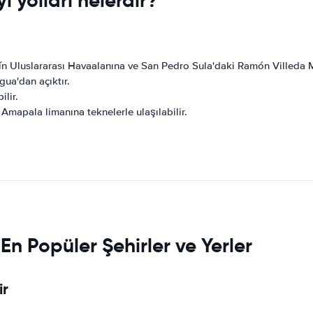
 yolları nelerdir?
ín Uluslararası Havaalanına ve San Pedro Sula'daki Ramón Villeda M
gua'dan açıktır.
lir.
Amapala limanına teknelerle ulaşılabilir.
n Popüler Şehirler ve Yerler
ir