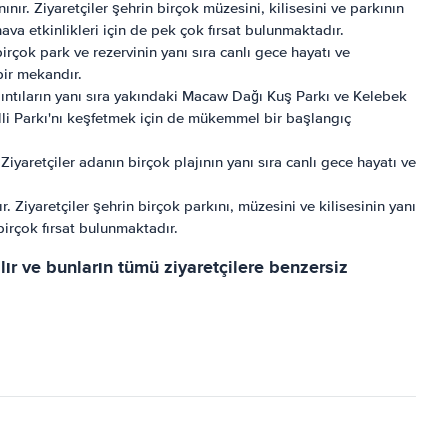
ır. Ziyaretçiler şehrin birçok müzesini, kilisesini ve parkının
hava etkinlikleri için de pek çok fırsat bulunmaktadır.
birçok park ve rezervinin yanı sıra canlı gece hayatı ve
bir mekandır.
ıntıların yanı sıra yakındaki Macaw Dağı Kuş Parkı ve Kelebek
li Parkı'nı keşfetmek için de mükemmel bir başlangıç ​​
iyaretçiler adanın birçok plajının yanı sıra canlı gece hayatı ve
 Ziyaretçiler şehrin birçok parkını, müzesini ve kilisesinin yanı
birçok fırsat bulunmaktadır.
r ve bunların tümü ziyaretçilere benzersiz