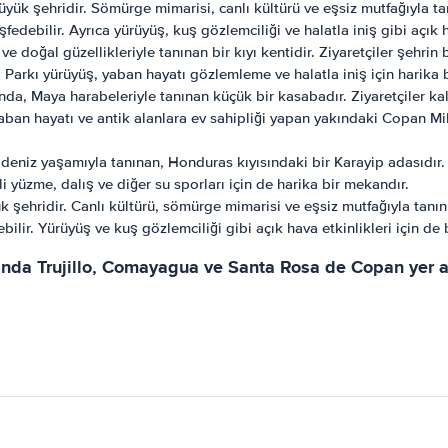
k şehridir. Sömürge mimarisi, canlı kültürü ve eşsiz mutfağıyla tanın
fedebilir. Ayrıca yürüyüş, kuş gözlemciliği ve halatla iniş gibi açık 
ve doğal güzellikleriyle tanınan bir kıyı kentidir. Ziyaretçiler şehrin 
i Parkı yürüyüş, yaban hayatı gözlemleme ve halatla iniş için harika 
da, Maya harabeleriyle tanınan küçük bir kasabadır. Ziyaretçiler kal
aban hayatı ve antik alanlara ev sahipliği yapan yakındaki Copan Mil
deniz yaşamıyla tanınan, Honduras kıyısındaki bir Karayip adasıdır. Z
i yüzme, dalış ve diğer su sporları için de harika bir mekandır.
şehridir. Canlı kültürü, sömürge mimarisi ve eşsiz mutfağıyla tanınır.
bilir. Yürüyüş ve kuş gözlemciliği gibi açık hava etkinlikleri için de 
nda Trujillo, Comayagua ve Santa Rosa de Copan yer alı