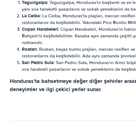
Tegucigalpa:
Tegucigalpa, Honduras'ın başkenti ve en büyü
yanı sıra hareketli pazarlarını ve sokak yemeklerini de keş
La Ceiba:
La Ceiba, Honduras'ta plajları, mercan resifleri 
restoranlarını da keşfedebilir. Yakındaki Pico Bonito Mill
Copan Harabeleri:
Copan Harabeleri, Honduras'ın batısın
Bahçesi'ni keşfedebilirler. Kasaba aynı zamanda çeşitli y
noktasıdır.
Roatan:
Roatan, beyaz kumlu plajları, mercan resifleri ve 
restoranlarını da keşfedebilir. Ada aynı zamanda şnorkell
San Pedro Sula:
San Pedro Sula, Honduras'ın ikinci büyük 
sıra hareketli pazarlarını ve sokak yemeklerini de keşfede
Honduras'ta bahsetmeye değer diğer şehirler arası
deneyimler ve ilgi çekici yerler sunar.