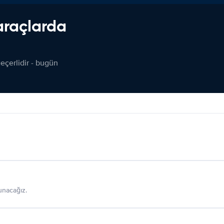
araçlarda
çerlidir - bugün
sunacağız.