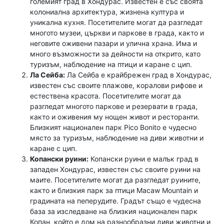
големият град в Хондурас. Известен е със своята
колониална архитектура, жизнена култура и
уникална кухня. Посетителите могат да разгледат
многото музеи, църкви и паркове в града, както и
неговите оживени пазари и улична храна. Има и
много възможности за дейности на открито, като
туризъм, наблюдение на птици и каране с цип.
Ла Сейба:
Ла Сейба е крайбрежен град в Хондурас,
известен със своите плажове, коралови рифове и
естествена красота. Посетителите могат да
разгледат многото паркове и резервати в града,
както и оживения му нощен живот и ресторанти.
Близкият национален парк Pico Bonito е чудесно
място за туризъм, наблюдение на диви животни и
каране с цип.
Копански руини:
Копански руини е малък град в
западен Хондурас, известен със своите руини на
маите. Посетителите могат да разгледат руините,
както и близкия парк за птици Macaw Mountain и
градината на пеперудите. Градът също е чудесна
база за изследване на близкия национален парк
Копан, който е дом на разнообразни диви животни и