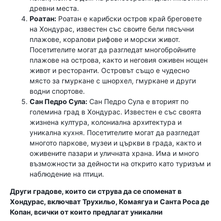
древни места.
Роатан:
Роатан е карибски остров край бреговете
на Хондурас, известен със своите бели пясъчни
плажове, коралови рифове и морски живот.
Посетителите могат да разгледат многобройните
плажове на острова, както и неговия оживен нощен
живот и ресторанти. Островът също е чудесно
място за гмуркане с шнорхел, гмуркане и други
водни спортове.
Сан Педро Сула:
Сан Педро Сула е вторият по
големина град в Хондурас. Известен е със своята
жизнена култура, колониална архитектура и
уникална кухня. Посетителите могат да разгледат
многото паркове, музеи и църкви в града, както и
оживените пазари и уличната храна. Има и много
възможности за дейности на открито като туризъм и
наблюдение на птици.
Други градове, които си струва да се споменат в
Хондурас, включват Трухильо, Комаягуа и Санта Роса де
Копан, всички от които предлагат уникални