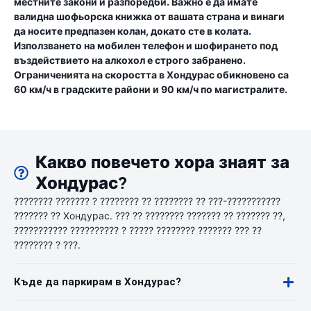
местните закони и разпоредби. Важно е да имате
валидна шофьорска книжка от вашата страна и винаги
да носите предпазен колан, докато сте в колата.
Използването на мобилен телефон и шофирането под
въздействието на алкохол е строго забранено.
Ограниченията на скоростта в Хондурас обикновено са
60 км/ч в градските райони и 90 км/ч по магистралите.
Какво повечето хора знаят за
Хондурас?
???????? ??????? ? ???????? ?? ???????? ?? ???-???????????
??????? ?? Хондурас. ??? ?? ???????? ??????? ?? ??????? ??,
??????????? ?????????? ? ????? ???????? ??????? ??? ??
???????? ? ???.
Къде да паркирам в Хондурас?