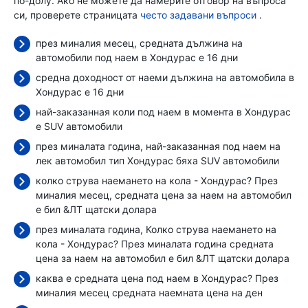
по-долу. Ако не можете да намерите отговор на въпроса
си, проверете страницата
често задавани въпроси
.
през миналия месец, средната дължина на
автомобили под наем в Хондурас е 16 дни
средна доходност от наеми дължина на автомобила в
Хондурас е 16 дни
най-заказанная коли под наем в момента в Хондурас
е SUV автомобили
през миналата година, най-заказанная под наем на
лек автомобил тип Хондурас бяха SUV автомобили
колко струва наемането на кола - Хондурас? През
миналия месец, средната цена за наем на автомобил
е бил
&ЛТ щатски долара
през миналата година, Колко струва наемането на
кола - Хондурас? През миналата година средната
цена за наем на автомобил е бил
&ЛТ щатски долара
каква е средната цена под наем в Хондурас? През
миналия месец средната наемната цена
на ден