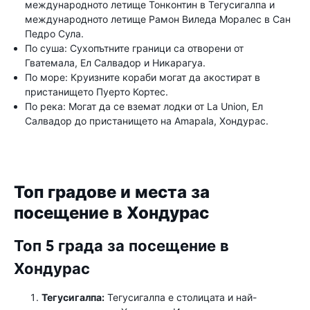
международното летище Тонконтин в Тегусигалпа и
международното летище Рамон Виледа Моралес в Сан
Педро Сула.
По суша: Сухопътните граници са отворени от
Гватемала, Ел Салвадор и Никарагуа.
По море: Круизните кораби могат да акостират в
пристанището Пуерто Кортес.
По река: Могат да се вземат лодки от La Union, Ел
Салвадор до пристанището на Amapala, Хондурас.
Топ градове и места за
посещение в Хондурас
Топ 5 града за посещение в
Хондурас
Тегусигалпа:
Тегусигалпа е столицата и най-