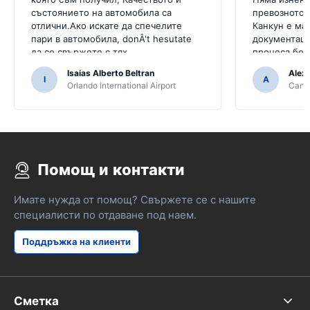
състоянието на автомобила са
превозното 
отлични.Ако искате да спечелите
Канкун е ма
пари в автомобила, donÂ't hesutate
документаци
да се свържете с тях
процеса бе
непрофесио
Isaias Alberto Beltran
Alex
I
A
Orlando International Airport
Cancu
Помощ и контакти
Имате нужда от помощ? Свържете се с нашите
специалисти по отдаване под наем.
Поддръжка на клиенти
Сметка