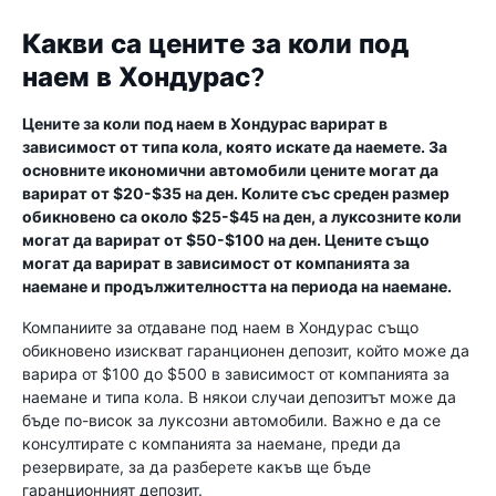
Какви са цените за коли под
наем в Хондурас?
Цените за коли под наем в Хондурас варират в
зависимост от типа кола, която искате да наемете. За
основните икономични автомобили цените могат да
варират от $20-$35 на ден. Колите със среден размер
обикновено са около $25-$45 на ден, а луксозните коли
могат да варират от $50-$100 на ден. Цените също
могат да варират в зависимост от компанията за
наемане и продължителността на периода на наемане.
Компаниите за отдаване под наем в Хондурас също
обикновено изискват гаранционен депозит, който може да
варира от $100 до $500 в зависимост от компанията за
наемане и типа кола. В някои случаи депозитът може да
бъде по-висок за луксозни автомобили. Важно е да се
консултирате с компанията за наемане, преди да
резервирате, за да разберете какъв ще бъде
гаранционният депозит.