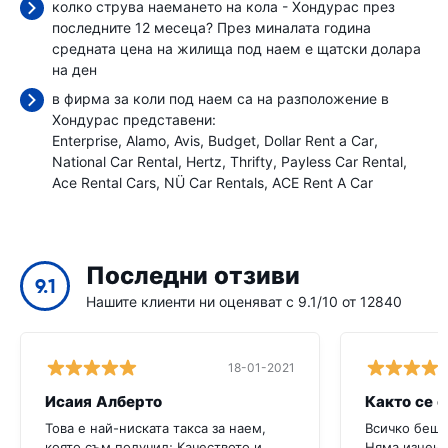
колко струва наемането на кола - Хондурас през
последните 12 месеца? През миналата година
средната цена на жилища под наем е
щатски долара
на ден
в фирма за коли под наем са на разположение в
Хондурас представени:
Enterprise
Alamo
Avis
Budget
Dollar Rent a Car
National Car Rental
Hertz
Thrifty
Payless Car Rental
Ace Rental Cars
NÜ Car Rentals
ACE Rent A Car
Последни отзиви
9.1
Нашите клиенти ни оценяват с 9.1/10 от 12840
18-01-2021
Исаия Алберто
Както се 
Това е най-ниската такса за наем,
Всичко беше
която съм получил; Качеството и
Няма изнена