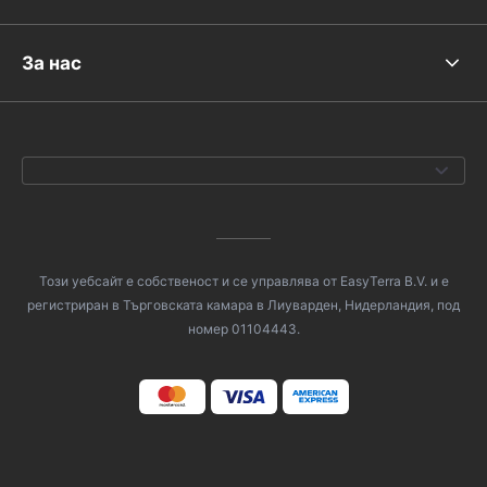
За нас
Този уебсайт е собственост и се управлява от EasyTerra B.V. и е
регистриран в Търговската камара в Лиуварден, Нидерландия, под
номер 01104443.