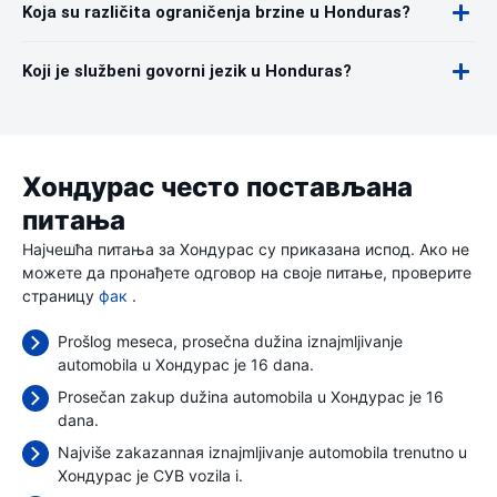
Koja su različita ograničenja brzine u Honduras?
Koji je službeni govorni jezik u Honduras?
Хондурас често постављана
питања
Најчешћа питања за Хондурас су приказана испод. Ако не
можете да пронађете одговор на своје питање, проверите
страницу
фак
.
Prošlog meseca, prosečna dužina iznajmljivanje
automobila u Хондурас je 16 dana.
Prosečan zakup dužina automobila u Хондурас je 16
dana.
Najviše zakazannaя iznajmljivanje automobila trenutno u
Хондурас je СУВ vozila i.