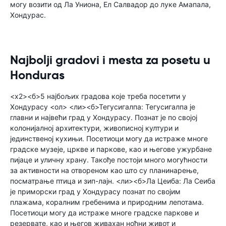
могу возити од Ла Униона, Ел Салвадор до луке Амапала,
Хондурас.
Najbolji gradovi i mesta za posetu u
Honduras
<х2><б>5 најбољих градова које треба посетити у
Хондурасу <ол> <ли><б>Тегусигалпа: Тегусигалпа је
главни и највећи град у Хондурасу. Познат је по својој
колонијалној архитектури, живописној култури и
јединственој кухињи. Посетиоци могу да истраже многе
градске музеје, цркве и паркове, као и његове ужурбане
пијаце и уличну храну. Такође постоји много могућности
за активности на отвореном као што су планинарење,
посматрање птица и зип-лајн. <ли><б>Ла Цеиба: Ла Сеиба
је приморски град у Хондурасу познат по својим
плажама, коралним гребенима и природним лепотама.
Посетиоци могу да истраже многе градске паркове и
резервате, као и његов живахан ноћни живот и