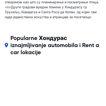
отвореном као што су планинарење и посматрање птица.
<п>Други градови вредни помена у Хондурасу су
Трухиљо, Комајагуа и Санта Роса де Копан, од којих сви
нуде јединствена искуства и атракције за посетиоце.
Popularne Хондурас
iznajmljivanje automobila i Rent a
car lokacije