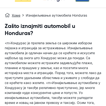
Хоме
Изнајмљивање аутомобила Honduras
Zašto iznajmiti automobil u
Honduras?
<п>Хондурас је прелепа земља са широким избором
пејзажа и атракција за истраживање. Изнајмљивање
аутомобила је одличан начин да се крећете и искусите
најбоље од онога што Хондурас може да понуди. Са
аутомобилом можете истражити задивљујуће плаже,
планине и прашуме у земљи, као и посетити многа
историјска места и атракције. Поред тога, можете лако да
приступите удаљеним областима и уживате у слободи да
се крећете како желите. <п>Изнајмљивање аутомобила у
Хондурасу је такође релативно приступачно, јер многе
компаније нуде конкурентне цене и попусте. Уз
изнајмљивање аутомобила, такође можете уштедети
време и новац на јавном превозу и таксију. Осим тога,