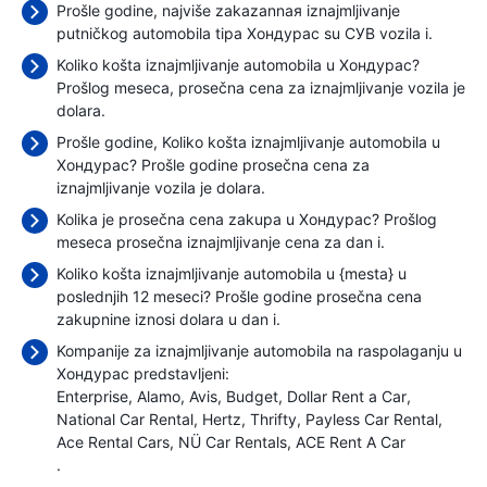
Prošle godine, najviše zakazannaя iznajmljivanje
putničkog automobila tipa Хондурас su СУВ vozila i.
Koliko košta iznajmljivanje automobila u Хондурас?
Prošlog meseca, prosečna cena za iznajmljivanje vozila je
dolara.
Prošle godine, Koliko košta iznajmljivanje automobila u
Хондурас? Prošle godine prosečna cena za
iznajmljivanje vozila je
dolara.
Kolika je prosečna cena zakupa u Хондурас? Prošlog
meseca prosečna iznajmljivanje cena
za dan i.
Koliko košta iznajmljivanje automobila u {mesta} u
poslednjih 12 meseci? Prošle godine prosečna cena
zakupnine iznosi
dolara u dan i.
Kompanije za iznajmljivanje automobila na raspolaganju u
Хондурас predstavljeni:
Enterprise
Alamo
Avis
Budget
Dollar Rent a Car
National Car Rental
Hertz
Thrifty
Payless Car Rental
Ace Rental Cars
NÜ Car Rentals
ACE Rent A Car
.