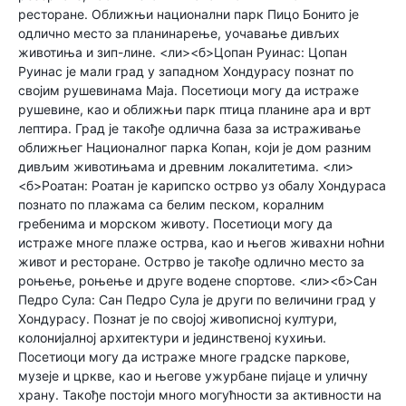
ресторане. Оближњи национални парк Пицо Бонито је
одлично место за планинарење, уочавање дивљих
животиња и зип-лине. <ли><б>Цопан Руинас: Цопан
Руинас је мали град у западном Хондурасу познат по
својим рушевинама Маја. Посетиоци могу да истраже
рушевине, као и оближњи парк птица планине ара и врт
лептира. Град је такође одлична база за истраживање
оближњег Националног парка Копан, који је дом разним
дивљим животињама и древним локалитетима. <ли>
<б>Роатан: Роатан је карипско острво уз обалу Хондураса
познато по плажама са белим песком, коралним
гребенима и морском животу. Посетиоци могу да
истраже многе плаже острва, као и његов живахни ноћни
живот и ресторане. Острво је такође одлично место за
роњење, роњење и друге водене спортове. <ли><б>Сан
Педро Сула: Сан Педро Сула је други по величини град у
Хондурасу. Познат је по својој живописној култури,
колонијалној архитектури и јединственој кухињи.
Посетиоци могу да истраже многе градске паркове,
музеје и цркве, као и његове ужурбане пијаце и уличну
храну. Такође постоји много могућности за активности на