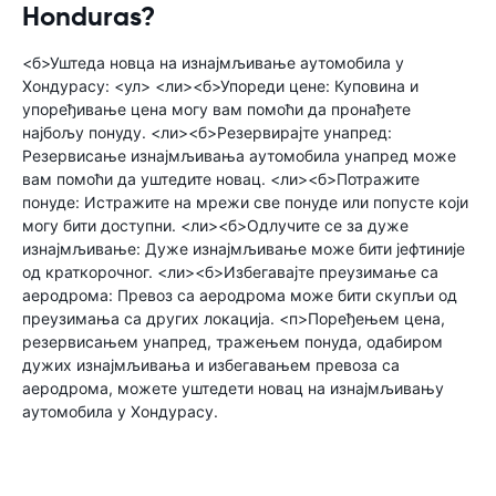
Honduras?
<б>Уштеда новца на изнајмљивање аутомобила у
Хондурасу: <ул> <ли><б>Упореди цене: Куповина и
упоређивање цена могу вам помоћи да пронађете
најбољу понуду. <ли><б>Резервирајте унапред:
Резервисање изнајмљивања аутомобила унапред може
вам помоћи да уштедите новац. <ли><б>Потражите
понуде: Истражите на мрежи све понуде или попусте који
могу бити доступни. <ли><б>Одлучите се за дуже
изнајмљивање: Дуже изнајмљивање може бити јефтиније
од краткорочног. <ли><б>Избегавајте преузимање са
аеродрома: Превоз са аеродрома може бити скупљи од
преузимања са других локација. <п>Поређењем цена,
резервисањем унапред, тражењем понуда, одабиром
дужих изнајмљивања и избегавањем превоза са
аеродрома, можете уштедети новац на изнајмљивању
аутомобила у Хондурасу.