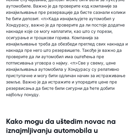
аутомобиле. Важно је да проверите код компаније за
изнајмљивање пре резервације да бисте сазнали колики
ће бити депозит. <п>Када изнајмљујете аутомобил у
Хондурасу, важно је да проверите да ли постоје додатне
накнаде које се могу наплатити, као што су порези,
осигурање и трошкови горива. Компанија за
изнајмљивање треба да обезбеди преглед свих накнада и
накнада пре него што резервишете. Такође је важно да
проверите да ли аутомобил има оштећења пре
потписивања уговора о најму. <п>Све у свему, цене
изнајмљивања аутомобила у Хондурасу су релативно
приступачне и могу бити одличан начин за истраживање
земље. Важно је да истражите и упоредите цене пре
резервисања да бисте били сигурни да ћете добити
најбољу понуду.
Kako mogu da uštedim novac na
iznajmljivanju automobila u