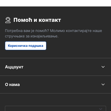
Помоћ и контакт
Потребна вам је помоћ? Молимо контактирајте наше
стручњаке за изнајмљивање.
Корисничка подршка
Аццоунт
О нама