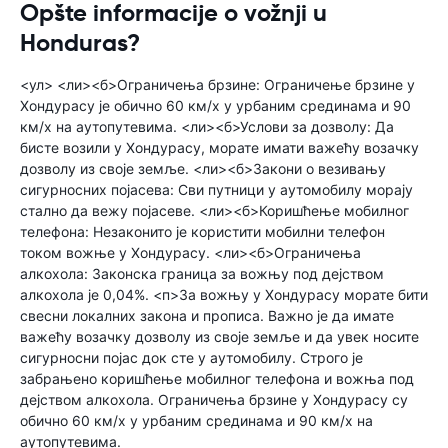
Opšte informacije o vožnji u
Honduras?
<ул> <ли><б>Ограничења брзине: Ограничење брзине у
Хондурасу је обично 60 км/х у урбаним срединама и 90
км/х на аутопутевима. <ли><б>Услови за дозволу: Да
бисте возили у Хондурасу, морате имати важећу возачку
дозволу из своје земље. <ли><б>Закони о везивању
сигурносних појасева: Сви путници у аутомобилу морају
стално да вежу појасеве. <ли><б>Коришћење мобилног
телефона: Незаконито је користити мобилни телефон
током вожње у Хондурасу. <ли><б>Ограничења
алкохола: Законска граница за вожњу под дејством
алкохола је 0,04%. <п>За вожњу у Хондурасу морате бити
свесни локалних закона и прописа. Важно је да имате
важећу возачку дозволу из своје земље и да увек носите
сигурносни појас док сте у аутомобилу. Строго је
забрањено коришћење мобилног телефона и вожња под
дејством алкохола. Ограничења брзине у Хондурасу су
обично 60 км/х у урбаним срединама и 90 км/х на
аутопутевима.