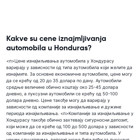
Kakve su cene iznajmljivanja
automobila u Honduras?
<п>Цене изнајмљивања аутомобила у Хондурасу
варирају у зависности од типа аутомобила који желите да
изнајмите. За основне економичне аутомобиле, цене могу
да се крећу од 20 до 35 долара по дану. Аутомобили
средње величине обично коштају око 25-45 долара
дневно, а луксузни аутомобили се крећу од 50-100
долара дневно. Цене такође могу да варирају у
зависности од компаније за изнајмљивање и дужине
периода изнајмљивања. <п>Компаније за изнајмљивање у
Хондурасу такође обично захтевају сигурносни депозит,
који може да се креће од 100 до 500 долара у зависности
од компаније за изнајмљивање и типа аутомобила. У
неким случајевима, депозит може бити већи за луксузне