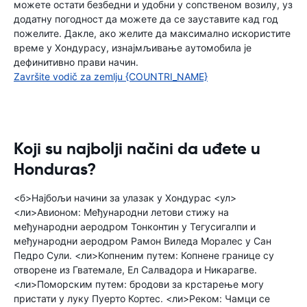
можете остати безбедни и удобни у сопственом возилу, уз
додатну погодност да можете да се зауставите кад год
пожелите. Дакле, ако желите да максимално искористите
време у Хондурасу, изнајмљивање аутомобила је
дефинитивно прави начин.
Završite vodič za zemlju {COUNTRI_NAME}
Koji su najbolji načini da uđete u
Honduras?
<б>Најбољи начини за улазак у Хондурас <ул>
<ли>Авионом: Међународни летови стижу на
међународни аеродром Тонконтин у Тегусигалпи и
међународни аеродром Рамон Виледа Моралес у Сан
Педро Сули. <ли>Копненим путем: Копнене границе су
отворене из Гватемале, Ел Салвадора и Никарагве.
<ли>Поморским путем: бродови за крстарење могу
пристати у луку Пуерто Кортес. <ли>Реком: Чамци се