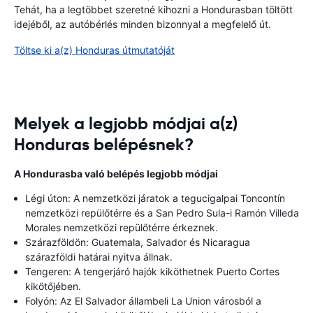
Tehát, ha a legtöbbet szeretné kihozni a Hondurasban töltött
idejéből, az autóbérlés minden bizonnyal a megfelelő út.
Töltse ki a(z) Honduras útmutatóját
Melyek a legjobb módjai a(z)
Honduras belépésnek?
A Hondurasba való belépés legjobb módjai
Légi úton: A nemzetközi járatok a tegucigalpai Toncontín
nemzetközi repülőtérre és a San Pedro Sula-i Ramón Villeda
Morales nemzetközi repülőtérre érkeznek.
Szárazföldön: Guatemala, Salvador és Nicaragua
szárazföldi határai nyitva állnak.
Tengeren: A tengerjáró hajók kiköthetnek Puerto Cortes
kikötőjében.
Folyón: Az El Salvador állambeli La Union városból a