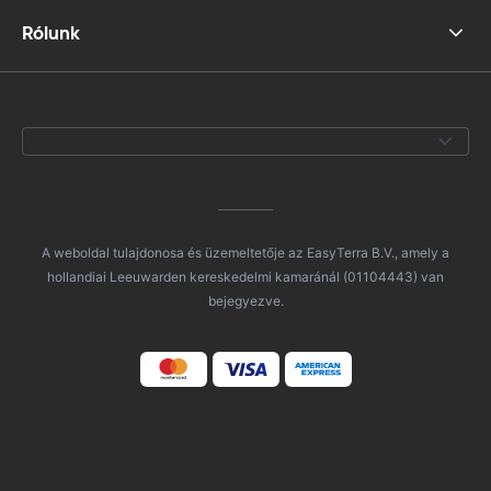
Rólunk
A weboldal tulajdonosa és üzemeltetője az EasyTerra B.V., amely a
hollandiai Leeuwarden kereskedelmi kamaránál (01104443) van
bejegyezve.