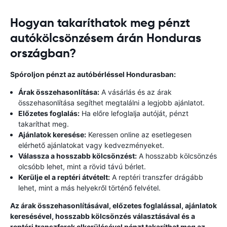
Hogyan takaríthatok meg pénzt
autókölcsönzésem árán Honduras
országban?
Spóroljon pénzt az autóbérléssel Hondurasban:
Árak összehasonlítása:
A vásárlás és az árak
összehasonlítása segíthet megtalálni a legjobb ajánlatot.
Előzetes foglalás:
Ha előre lefoglalja autóját, pénzt
takaríthat meg.
Ajánlatok keresése:
Keressen online az esetlegesen
elérhető ajánlatokat vagy kedvezményeket.
Válassza a hosszabb kölcsönzést:
A hosszabb kölcsönzés
olcsóbb lehet, mint a rövid távú bérlet.
Kerülje el a reptéri átvételt:
A reptéri transzfer drágább
lehet, mint a más helyekről történő felvétel.
Az árak összehasonlításával, előzetes foglalással, ajánlatok
keresésével, hosszabb kölcsönzés választásával és a
reptéri transzferek elkerülésével pénzt takaríthat meg az