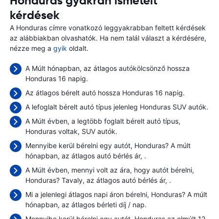
Honduras gyakran ismételt
kérdések
A Honduras címre vonatkozó leggyakrabban feltett kérdések
az alábbiakban olvashatók. Ha nem talál választ a kérdésére,
nézze meg a
gyik
oldalt.
A Múlt hónapban, az átlagos autókölcsönző hossza
Honduras 16 napig.
Az átlagos bérelt autó hossza Honduras 16 napig.
A lefoglalt bérelt autó típus jelenleg Honduras SUV autók.
A Múlt évben, a legtöbb foglalt bérelt autó típus,
Honduras voltak, SUV autók.
Mennyibe kerül bérelni egy autót, Honduras? A múlt
hónapban, az átlagos autó bérlés ár,
.
A Múlt évben, mennyi volt az ára, hogy autót bérelni,
Honduras? Tavaly, az átlagos autó bérlés ár,
.
Mi a jelenlegi átlagos napi áron bérelni, Honduras? A múlt
hónapban, az átlagos bérleti díj
/ nap.
Mennyibe kerül bérelni egy autót, Honduras az elmúlt 12