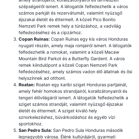
szépségeiről ismert. A látogatók felfedezhetik a város
számos parkját és rezervátumát, valamint nyüzsgő
éjszakai életét és éttermeit. A közeli Pico Bonito
Nemzeti Park remek hely a túrázáshoz, a vadvilág
felfedezéséhez és a cipzárhoz.
Copan Ruinas:
Copan Ruinas egy kis város Honduras
nyugati részén, amely maja romjairól ismert. A látogatók
felfedezhetik a romokat, valamint a közeli Macaw
Mountain Bird Parkot és a Butterfly Gardent. A város
remek kiindulópont a közeli Copan Nemzeti Park
felfedezéséhez, amely számos vadon élő állatnak és ősi
helyszínnek ad otthont.
Roatan:
Roatan egy karibi sziget Honduras partjainál,
amely fehér homokos strandjairól, korallzátonyairól és
tengeri élővilágáról ismert. A látogatók felfedezhetik a
sziget számos strandját, valamint nyüzsgő éjszakai
életét és éttermeit. A sziget kiváló hely
sznorkelezéshez, búvárkodáshoz és egyéb vízi
sportokhoz.
San Pedro Sula:
San Pedro Sula Honduras második
legnagyobb városa. Élénk kultúrájáról, gyarmati