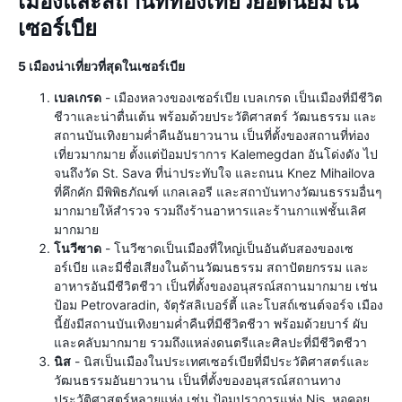
เมืองและสถานที่ท่องเที่ยวยอดนิยมใน
เซอร์เบีย
5 เมืองน่าเที่ยวที่สุดในเซอร์เบีย
เบลเกรด
- เมืองหลวงของเซอร์เบีย เบลเกรด เป็นเมืองที่มีชีวิต
ชีวาและน่าตื่นเต้น พร้อมด้วยประวัติศาสตร์ วัฒนธรรม และ
สถานบันเทิงยามค่ำคืนอันยาวนาน เป็นที่ตั้งของสถานที่ท่อง
เที่ยวมากมาย ตั้งแต่ป้อมปราการ Kalemegdan อันโด่งดัง ไป
จนถึงวัด St. Sava ที่น่าประทับใจ และถนน Knez Mihailova
ที่คึกคัก มีพิพิธภัณฑ์ แกลเลอรี และสถาบันทางวัฒนธรรมอื่นๆ
มากมายให้สำรวจ รวมถึงร้านอาหารและร้านกาแฟชั้นเลิศ
มากมาย
โนวีซาด
- โนวีซาดเป็นเมืองที่ใหญ่เป็นอันดับสองของเซ
อร์เบีย และมีชื่อเสียงในด้านวัฒนธรรม สถาปัตยกรรม และ
อาหารอันมีชีวิตชีวา เป็นที่ตั้งของอนุสรณ์สถานมากมาย เช่น
ป้อม Petrovaradin, จัตุรัสลิเบอร์ตี้ และโบสถ์เซนต์จอร์จ เมือง
นี้ยังมีสถานบันเทิงยามค่ำคืนที่มีชีวิตชีวา พร้อมด้วยบาร์ ผับ
และคลับมากมาย รวมถึงแหล่งดนตรีและศิลปะที่มีชีวิตชีวา
นิส
- นิสเป็นเมืองในประเทศเซอร์เบียที่มีประวัติศาสตร์และ
วัฒนธรรมอันยาวนาน เป็นที่ตั้งของอนุสรณ์สถานทาง
ประวัติศาสตร์หลายแห่ง เช่น ป้อมปราการแห่ง Nis, หอคอย