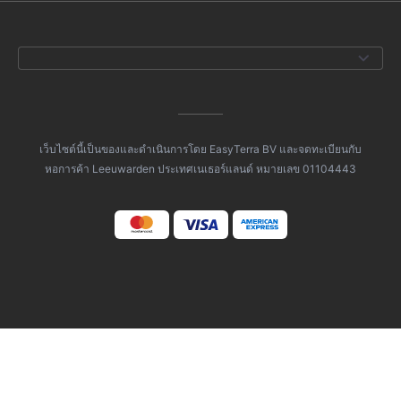
เว็บไซต์นี้เป็นของและดำเนินการโดย EasyTerra BV และจดทะเบียนกับ
หอการค้า Leeuwarden ประเทศเนเธอร์แลนด์ หมายเลข 01104443