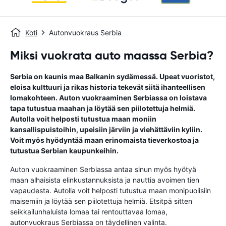
Koti
Autonvuokraus Serbia
Miksi vuokrata auto maassa Serbia?
Serbia on kaunis maa Balkanin sydämessä. Upeat vuoristot,
eloisa kulttuuri ja rikas historia tekevät siitä ihanteellisen
lomakohteen. Auton vuokraaminen Serbiassa on loistava
tapa tutustua maahan ja löytää sen piilotettuja helmiä.
Autolla voit helposti tutustua maan moniin
kansallispuistoihin, upeisiin järviin ja viehättäviin kyliin.
Voit myös hyödyntää maan erinomaista tieverkostoa ja
tutustua Serbian kaupunkeihin.
Auton vuokraaminen Serbiassa antaa sinun myös hyötyä
maan alhaisista elinkustannuksista ja nauttia avoimen tien
vapaudesta. Autolla voit helposti tutustua maan monipuolisiin
maisemiin ja löytää sen piilotettuja helmiä. Etsitpä sitten
seikkailunhaluista lomaa tai rentouttavaa lomaa,
autonvuokraus Serbiassa on täydellinen valinta.