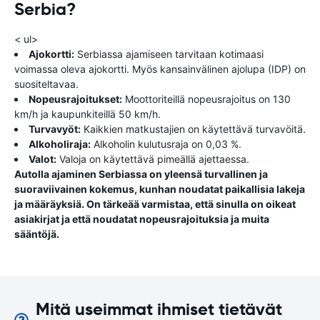
Serbia?
< ul>
Ajokortti:
Serbiassa ajamiseen tarvitaan kotimaasi
voimassa oleva ajokortti. Myös kansainvälinen ajolupa (IDP) on
suositeltavaa.
Nopeusrajoitukset:
Moottoriteillä nopeusrajoitus on 130
km/h ja kaupunkiteillä 50 km/h.
Turvavyöt:
Kaikkien matkustajien on käytettävä turvavöitä.
Alkoholiraja:
Alkoholin kulutusraja on 0,03 %.
Valot:
Valoja on käytettävä pimeällä ajettaessa.
Autolla ajaminen Serbiassa on yleensä turvallinen ja
suoraviivainen kokemus, kunhan noudatat paikallisia lakeja
ja määräyksiä. On tärkeää varmistaa, että sinulla on oikeat
asiakirjat ja että noudatat nopeusrajoituksia ja muita
sääntöjä.
Mitä useimmat ihmiset tietävät