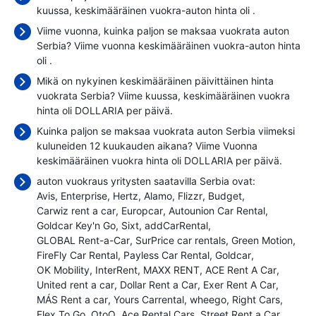
kuussa, keskimääräinen vuokra-auton hinta oli
.
Viime vuonna, kuinka paljon se maksaa vuokrata auton
Serbia? Viime vuonna keskimääräinen vuokra-auton hinta
oli
.
Mikä on nykyinen keskimääräinen päivittäinen hinta
vuokrata Serbia? Viime kuussa, keskimääräinen vuokra
hinta oli
DOLLARIA per päivä.
Kuinka paljon se maksaa vuokrata auton Serbia viimeksi
kuluneiden 12 kuukauden aikana? Viime Vuonna
keskimääräinen vuokra hinta oli
DOLLARIA per päivä.
auton vuokraus yritysten saatavilla Serbia ovat:
Avis
Enterprise
Hertz
Alamo
Flizzr
Budget
Carwiz rent a car
Europcar
Autounion Car Rental
Goldcar Key'n Go
Sixt
addCarRental
GLOBAL Rent-a-Car
SurPrice car rentals
Green Motion
FireFly Car Rental
Payless Car Rental
Goldcar
OK Mobility
InterRent
MAXX RENT
ACE Rent A Car
United rent a car
Dollar Rent a Car
Exer Rent A Car
MÁS Rent a car
Yours Carrental
wheego
Right Cars
Flex To Go
OtoQ
Ace Rental Cars
Street Rent a Car