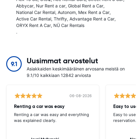
Abbycar
Nur Rent a car
Global Rent a Car
National Car Rental
Autonom
Mex Rent a Car
Active Car Rental
Thrifty
Advantage Rent a Car
ORYX Rent A Car
NÜ Car Rentals
.
Uusimmat arvostelut
9.1
Asiakkaiden keskimääräinen arvosana meistä on
9.1/10 kaikkiaan 12842 arviosta
06-08-2026
Renting a car was easy
Easy to use
Renting a car was easy and everything
Easy to use 
was explained clearly.
reservation.