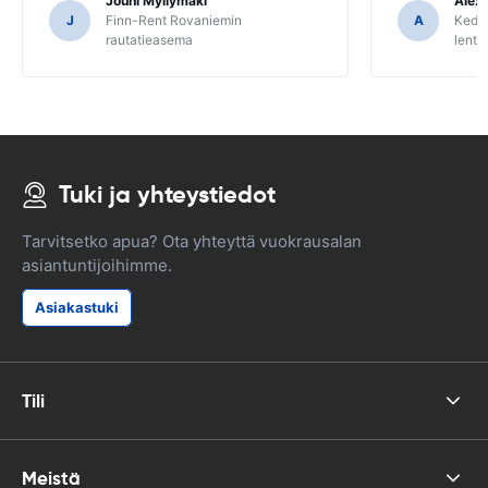
Jouni Myllymaki
Alex
J
Finn-Rent Rovaniemin
A
Keddy
rautatieasema
lent
Tuki ja yhteystiedot
Tarvitsetko apua? Ota yhteyttä vuokrausalan
asiantuntijoihimme.
Asiakastuki
Tili
Meistä