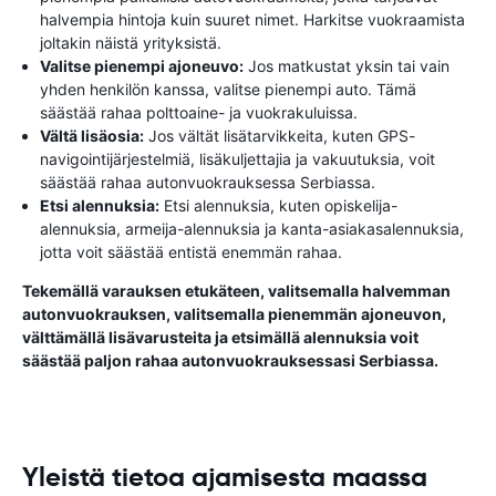
halvempia hintoja kuin suuret nimet. Harkitse vuokraamista
joltakin näistä yrityksistä.
Valitse pienempi ajoneuvo:
Jos matkustat yksin tai vain
yhden henkilön kanssa, valitse pienempi auto. Tämä
säästää rahaa polttoaine- ja vuokrakuluissa.
Vältä lisäosia:
Jos vältät lisätarvikkeita, kuten GPS-
navigointijärjestelmiä, lisäkuljettajia ja vakuutuksia, voit
säästää rahaa autonvuokrauksessa Serbiassa.
Etsi alennuksia:
Etsi alennuksia, kuten opiskelija-
alennuksia, armeija-alennuksia ja kanta-asiakasalennuksia,
jotta voit säästää entistä enemmän rahaa.
Tekemällä varauksen etukäteen, valitsemalla halvemman
autonvuokrauksen, valitsemalla pienemmän ajoneuvon,
välttämällä lisävarusteita ja etsimällä alennuksia voit
säästää paljon rahaa autonvuokrauksessasi Serbiassa.
Yleistä tietoa ajamisesta maassa