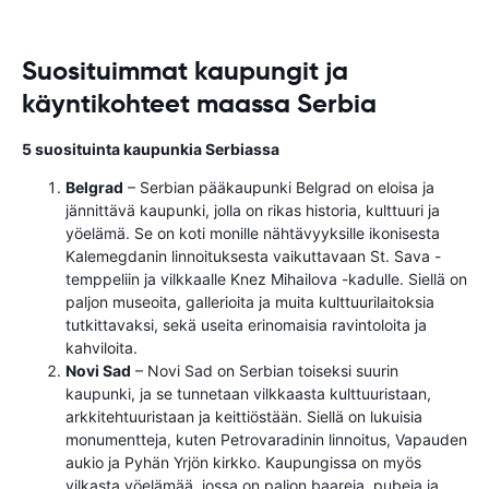
Suosituimmat kaupungit ja
käyntikohteet maassa Serbia
5 suosituinta kaupunkia Serbiassa
Belgrad
– Serbian pääkaupunki Belgrad on eloisa ja
jännittävä kaupunki, jolla on rikas historia, kulttuuri ja
yöelämä. Se on koti monille nähtävyyksille ikonisesta
Kalemegdanin linnoituksesta vaikuttavaan St. Sava -
temppeliin ja vilkkaalle Knez Mihailova -kadulle. Siellä on
paljon museoita, gallerioita ja muita kulttuurilaitoksia
tutkittavaksi, sekä useita erinomaisia ​​ravintoloita ja
kahviloita.
Novi Sad
– Novi Sad on Serbian toiseksi suurin
kaupunki, ja se tunnetaan vilkkaasta kulttuuristaan,
arkkitehtuuristaan ​​ja keittiöstään. Siellä on lukuisia
monumentteja, kuten Petrovaradinin linnoitus, Vapauden
aukio ja Pyhän Yrjön kirkko. Kaupungissa on myös
vilkasta yöelämää, jossa on paljon baareja, pubeja ja