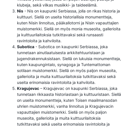
klubeja, sekä vilkas musiikki- ja taideelämä.
Nis
- Nis on kaupunki Serbiassa, jolla on rikas historia ja
kulttuuri. Siellä on useita historiallisia monumentteja,
kuten Nisin linnoitus, pääkallotorni ja Nisin vapauttajien
muistomerkki. Siellä on myös monia museoita, gallerioita
ja kulttuurilaitoksia tutkittavaksi sekä runsaasti
ravintoloita ja kahviloita.
Subotica
- Subotica on kaupunki Serbiassa, joka
tunnetaan ainutlaatuisesta arkkitehtuuristaan ​​ja
jugendrakennuksistaan. Siellä on lukuisia monumentteja,
kuten kaupungintalo, synagoga ja Tuntemattoman
sotilaan muistomerkki. Siellä on myös paljon museoita,
gallerioita ja muita kulttuurilaitoksia tutkittavaksi sekä
useita erinomaisia ​​ravintoloita ja kahviloita.
Kragujevac
– Kragujevac on kaupunki Serbiassa, joka
tunnetaan rikkaasta historiastaan ​​ja kulttuuristaan. Siellä
on useita monumentteja, kuten Toisen maailmansodan
uhrien muistomerkki, vanha linnoitus ja Kragujevacin
vapauttajien muistomerkki. Siellä on myös paljon
museoita, gallerioita ja muita kulttuurilaitoksia
tutkittavaksi sekä useita erinomaisia ​​ravintoloita ja