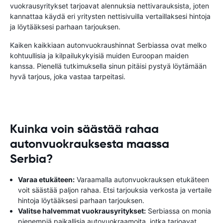
vuokrausyritykset tarjoavat alennuksia nettivarauksista, joten
kannattaa käydä eri yritysten nettisivuilla vertaillaksesi hintoja
ja löytääksesi parhaan tarjouksen.
Kaiken kaikkiaan autonvuokraushinnat Serbiassa ovat melko
kohtuullisia ja kilpailukykyisiä muiden Euroopan maiden
kanssa. Pienellä tutkimuksella sinun pitäisi pystyä löytämään
hyvä tarjous, joka vastaa tarpeitasi.
Kuinka voin säästää rahaa
autonvuokrauksesta maassa
Serbia?
Varaa etukäteen:
Varaamalla autonvuokrauksen etukäteen
voit säästää paljon rahaa. Etsi tarjouksia verkosta ja vertaile
hintoja löytääksesi parhaan tarjouksen.
Valitse halvemmat vuokrausyritykset:
Serbiassa on monia
pienempiä paikallisia autovuokraamoita, jotka tarjoavat