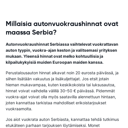
Millaisia autonvuokraushinnat ovat
maassa Serbia?
Autonvuokraushinnat Serbiassa vaihtelevat vuokrattavan
auton tyypin, vuokra-ajan keston ja valitsemasi yrityksen
mukaan. Yleensä hinnat ovat melko kohtuullisia ja
kilpailukykyisiä muiden Euroopan maiden kanssa.
Perustalousauton hinnat alkavat noin 20 eurosta päivässä, ja
siihen lisätään vakuutus ja lisäkuljettajat. Jos etsit jotain
hieman mukavampaa, kuten keskikokoista tai luksusautoa,
hinnat voivat vaihdella välillä 30–50 € päivässä. Pidemmät
vuokra-ajat voivat olla myös saatavilla alennettuun hintaan,
joten kannattaa tarkistaa mahdolliset erikoistarjoukset
vuokraamolta.
Jos aiot vuokrata auton Serbiasta, kannattaa tehdä tutkimus
etukäteen parhaan tarjouksen löytämiseksi. Monet