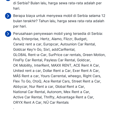
di Serbia? Bulan lalu, harga sewa rata-rata adalah
per
hari.
Berapa biaya untuk menyewa mobil di Serbia selama 12
bulan terakhir? Tahun lalu, harga sewa rata-rata adalah
per hari.
Perusahaan penyewaan mobil yang tersedia di Serbia:
Avis
Enterprise
Hertz
Alamo
Flizzr
Budget
Carwiz rent a car
Europcar
Autounion Car Rental
Goldcar Key'n Go
Sixt
addCarRental
GLOBAL Rent-a-Car
SurPrice car rentals
Green Motion
FireFly Car Rental
Payless Car Rental
Goldcar
OK Mobility
InterRent
MAXX RENT
ACE Rent A Car
United rent a car
Dollar Rent a Car
Exer Rent A Car
MÁS Rent a car
Yours Carrental
wheego
Right Cars
Flex To Go
OtoQ
Ace Rental Cars
Street Rent a Car
Abbycar
Nur Rent a car
Global Rent a Car
National Car Rental
Autonom
Mex Rent a Car
Active Car Rental
Thrifty
Advantage Rent a Car
ORYX Rent A Car
NÜ Car Rentals
.