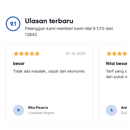
Ulasan terbaru
9.1
Pelanggan kami memberi kami nilai 9.1/10 dari
12842
31-12-2020
besar
Nilai besar
Tidak ada masalah, cepat dan ekonomis
Tarif yang sa
dari pukat mo
Rita Picarra
Anth
R
A
Lissabon Airport
Dubli