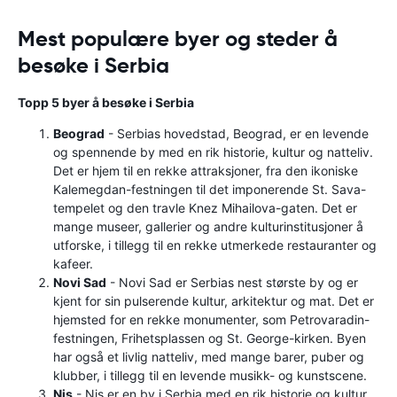
Mest populære byer og steder å
besøke i Serbia
Topp 5 byer å besøke i Serbia
Beograd
- Serbias hovedstad, Beograd, er en levende
og spennende by med en rik historie, kultur og natteliv.
Det er hjem til en rekke attraksjoner, fra den ikoniske
Kalemegdan-festningen til det imponerende St. Sava-
tempelet og den travle Knez Mihailova-gaten. Det er
mange museer, gallerier og andre kulturinstitusjoner å
utforske, i tillegg til en rekke utmerkede restauranter og
kafeer.
Novi Sad
- Novi Sad er Serbias nest største by og er
kjent for sin pulserende kultur, arkitektur og mat. Det er
hjemsted for en rekke monumenter, som Petrovaradin-
festningen, Frihetsplassen og St. George-kirken. Byen
har også et livlig natteliv, med mange barer, puber og
klubber, i tillegg til en levende musikk- og kunstscene.
Nis
- Nis er en by i Serbia med en rik historie og kultur.