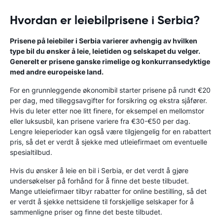
Hvordan er leiebilprisene i Serbia?
Prisene på leiebiler i Serbia varierer avhengig av hvilken
type bil du ønsker å leie, leietiden og selskapet du velger.
Generelt er prisene ganske rimelige og konkurransedyktige
med andre europeiske land.
For en grunnleggende økonomibil starter prisene på rundt €20
per dag, med tilleggsavgifter for forsikring og ekstra sjåfører.
Hvis du leter etter noe litt finere, for eksempel en mellomstor
eller luksusbil, kan prisene variere fra €30-€50 per dag.
Lengre leieperioder kan også være tilgjengelig for en rabattert
pris, så det er verdt å sjekke med utleiefirmaet om eventuelle
spesialtilbud.
Hvis du ønsker å leie en bil i Serbia, er det verdt å gjøre
undersøkelser på forhånd for å finne det beste tilbudet.
Mange utleiefirmaer tilbyr rabatter for online bestilling, så det
er verdt å sjekke nettsidene til forskjellige selskaper for å
sammenligne priser og finne det beste tilbudet.