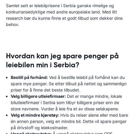
Samlet sett er leiebilprisene i Serbia ganske rimelige og
konkurransedyktige med andre europeiske land. Med litt
research bør du kunne finne et godt tilbud som dekker dine
behov.
Hvordan kan jeg spare penger på
leiebilen min i Serbia?
Bestill på forhånd:
Ved å bestille leiebil på forhånd kan du
spare mye penger. Se etter tilbud på nettet og sammenlign
priser for å finne det beste tilbudet.
Velg billigere utleiefirmaer:
Det er mange mindre, lokale
bilutleiefirmaer i Serbia som tilbyr billigere priser enn de
store navnene. Vurder å leie fra et av disse selskapene.
Velg et mindre kjøretøy:
Hvis du reiser alene eller med bare
én annen person, velg en mindre bil. Dette vil spare penger
på drivstoff og leiekostnader.
Unngå ekstrautstyr:
Å unngå ekstrautstyr som GPS-