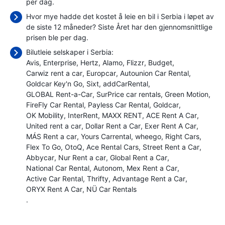
per dag.
Hvor mye hadde det kostet å leie en bil i Serbia i løpet av
de siste 12 måneder? Siste Året har den gjennomsnittlige
prisen ble
per dag.
Bilutleie selskaper i Serbia:
Avis
Enterprise
Hertz
Alamo
Flizzr
Budget
Carwiz rent a car
Europcar
Autounion Car Rental
Goldcar Key'n Go
Sixt
addCarRental
GLOBAL Rent-a-Car
SurPrice car rentals
Green Motion
FireFly Car Rental
Payless Car Rental
Goldcar
OK Mobility
InterRent
MAXX RENT
ACE Rent A Car
United rent a car
Dollar Rent a Car
Exer Rent A Car
MÁS Rent a car
Yours Carrental
wheego
Right Cars
Flex To Go
OtoQ
Ace Rental Cars
Street Rent a Car
Abbycar
Nur Rent a car
Global Rent a Car
National Car Rental
Autonom
Mex Rent a Car
Active Car Rental
Thrifty
Advantage Rent a Car
ORYX Rent A Car
NÜ Car Rentals
.