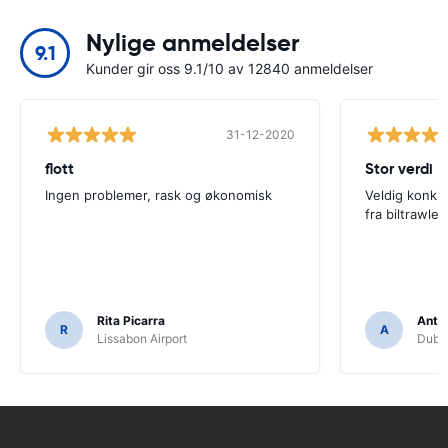
Nylige anmeldelser
9.1
Kunder gir oss 9.1/10 av 12840 anmeldelser
31-12-2020
flott
Stor verdi
Ingen problemer, rask og økonomisk
Veldig konkur
fra biltrawler
Rita Picarra
Anth
R
A
Lissabon Airport
Dubli