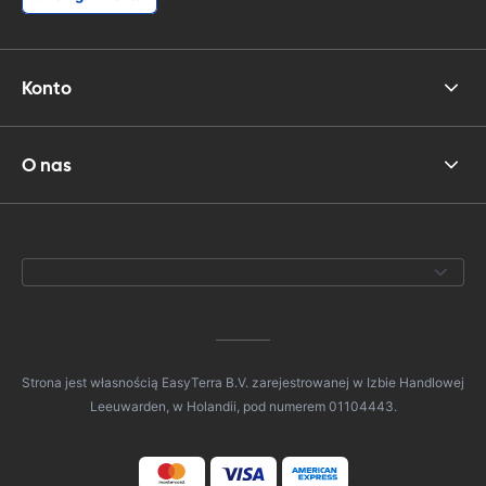
Konto
O nas
Strona jest własnością EasyTerra B.V. zarejestrowanej w Izbie Handlowej
Leeuwarden, w Holandii, pod numerem 01104443.