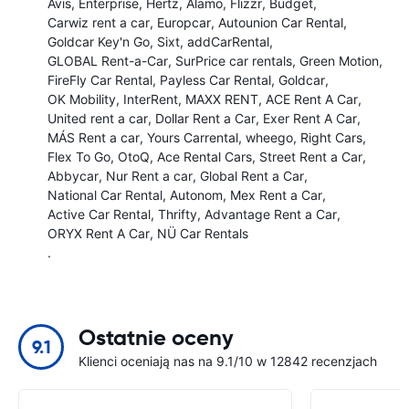
Avis
Enterprise
Hertz
Alamo
Flizzr
Budget
Carwiz rent a car
Europcar
Autounion Car Rental
Goldcar Key'n Go
Sixt
addCarRental
GLOBAL Rent-a-Car
SurPrice car rentals
Green Motion
FireFly Car Rental
Payless Car Rental
Goldcar
OK Mobility
InterRent
MAXX RENT
ACE Rent A Car
United rent a car
Dollar Rent a Car
Exer Rent A Car
MÁS Rent a car
Yours Carrental
wheego
Right Cars
Flex To Go
OtoQ
Ace Rental Cars
Street Rent a Car
Abbycar
Nur Rent a car
Global Rent a Car
National Car Rental
Autonom
Mex Rent a Car
Active Car Rental
Thrifty
Advantage Rent a Car
ORYX Rent A Car
NÜ Car Rentals
.
Ostatnie oceny
9.1
Klienci oceniają nas na 9.1/10 w 12842 recenzjach