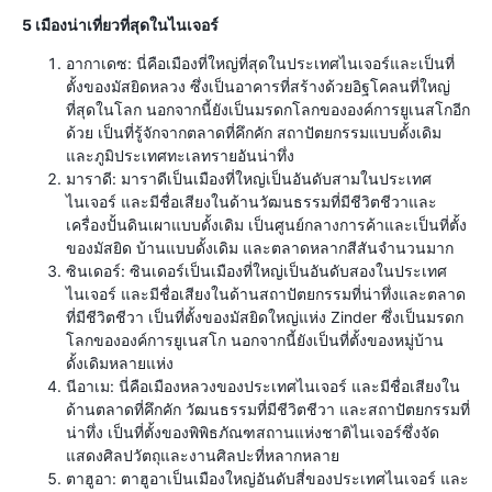
5 เมืองน่าเที่ยวที่สุดในไนเจอร์
อากาเดซ: นี่คือเมืองที่ใหญ่ที่สุดในประเทศไนเจอร์และเป็นที่
ตั้งของมัสยิดหลวง ซึ่งเป็นอาคารที่สร้างด้วยอิฐโคลนที่ใหญ่
ที่สุดในโลก นอกจากนี้ยังเป็นมรดกโลกขององค์การยูเนสโกอีก
ด้วย เป็นที่รู้จักจากตลาดที่คึกคัก สถาปัตยกรรมแบบดั้งเดิม
และภูมิประเทศทะเลทรายอันน่าทึ่ง
มาราดี: มาราดีเป็นเมืองที่ใหญ่เป็นอันดับสามในประเทศ
ไนเจอร์ และมีชื่อเสียงในด้านวัฒนธรรมที่มีชีวิตชีวาและ
เครื่องปั้นดินเผาแบบดั้งเดิม เป็นศูนย์กลางการค้าและเป็นที่ตั้ง
ของมัสยิด บ้านแบบดั้งเดิม และตลาดหลากสีสันจำนวนมาก
ซินเดอร์: ซินเดอร์เป็นเมืองที่ใหญ่เป็นอันดับสองในประเทศ
ไนเจอร์ และมีชื่อเสียงในด้านสถาปัตยกรรมที่น่าทึ่งและตลาด
ที่มีชีวิตชีวา เป็นที่ตั้งของมัสยิดใหญ่แห่ง Zinder ซึ่งเป็นมรดก
โลกขององค์การยูเนสโก นอกจากนี้ยังเป็นที่ตั้งของหมู่บ้าน
ดั้งเดิมหลายแห่ง
นีอาเม: นี่คือเมืองหลวงของประเทศไนเจอร์ และมีชื่อเสียงใน
ด้านตลาดที่คึกคัก วัฒนธรรมที่มีชีวิตชีวา และสถาปัตยกรรมที่
น่าทึ่ง เป็นที่ตั้งของพิพิธภัณฑสถานแห่งชาติไนเจอร์ซึ่งจัด
แสดงศิลปวัตถุและงานศิลปะที่หลากหลาย
ตาฮูอา: ตาฮูอาเป็นเมืองใหญ่อันดับสี่ของประเทศไนเจอร์ และ