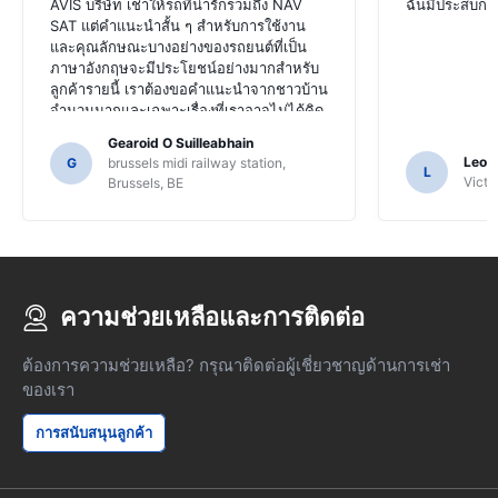
AVIS บริษัท เช่าให้รถที่น่ารักรวมถึง NAV
ฉันมีประสบการ
SAT แต่คำแนะนำสั้น ๆ สำหรับการใช้งาน
และคุณลักษณะบางอย่างของรถยนต์ที่เป็น
ภาษาอังกฤษจะมีประโยชน์อย่างมากสำหรับ
ลูกค้ารายนี้ เราต้องขอคำแนะนำจากชาวบ้าน
จำนวนมากและเฉพาะเรื่องที่เราอาจไม่ได้คิด
ค้นฟังก์ชั่นของ SAT NAV
Gearoid O Suilleabhain
Leon
G
brussels midi railway station,
L
Victor
Brussels, BE
ความช่วยเหลือและการติดต่อ
ต้องการความช่วยเหลือ? กรุณาติดต่อผู้เชี่ยวชาญด้านการเช่า
ของเรา
การสนับสนุนลูกค้า