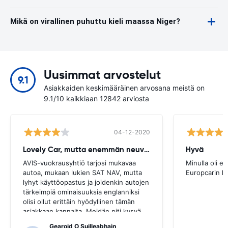
Mikä on virallinen puhuttu kieli maassa Niger?
Uusimmat arvostelut
9.1
Asiakkaiden keskimääräinen arvosana meistä on
9.1/10 kaikkiaan 12842 arviosta
04-12-2020
Lovely Car, mutta enemmän neuvoja tarvitaan
Hyvä
AVIS-vuokrausyhtiö tarjosi mukavaa
Minulla oli e
autoa, mukaan lukien SAT NAV, mutta
Europcarin k
lyhyt käyttöopastus ja joidenkin autojen
tärkeimpiä ominaisuuksia englanniksi
olisi ollut erittäin hyödyllinen tämän
asiakkaan kannalta. Meidän piti kysyä
useilta paikallisilta opastukseksi, ja vain
Gearoid O Suilleabhain