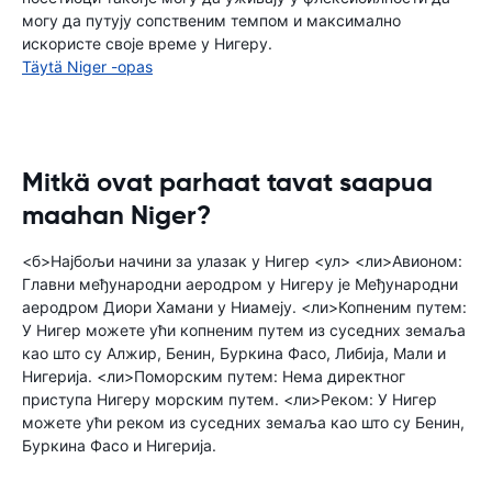
могу да путују сопственим темпом и максимално
искористе своје време у Нигеру.
Täytä Niger -opas
Mitkä ovat parhaat tavat saapua
maahan Niger?
<б>Најбољи начини за улазак у Нигер <ул> <ли>Авионом:
Главни међународни аеродром у Нигеру је Међународни
аеродром Диори Хамани у Ниамеју. <ли>Копненим путем:
У Нигер можете ући копненим путем из суседних земаља
као што су Алжир, Бенин, Буркина Фасо, Либија, Мали и
Нигерија. <ли>Поморским путем: Нема директног
приступа Нигеру морским путем. <ли>Реком: У Нигер
можете ући реком из суседних земаља као што су Бенин,
Буркина Фасо и Нигерија.