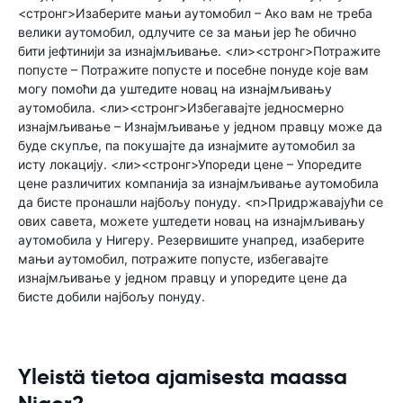
<стронг>Изаберите мањи аутомобил – Ако вам не треба
велики аутомобил, одлучите се за мањи јер ће обично
бити јефтинији за изнајмљивање. <ли><стронг>Потражите
попусте – Потражите попусте и посебне понуде које вам
могу помоћи да уштедите новац на изнајмљивању
аутомобила. <ли><стронг>Избегавајте једносмерно
изнајмљивање – Изнајмљивање у једном правцу може да
буде скупље, па покушајте да изнајмите аутомобил за
исту локацију. <ли><стронг>Упореди цене – Упоредите
цене различитих компанија за изнајмљивање аутомобила
да бисте пронашли најбољу понуду. <п>Придржавајући се
ових савета, можете уштедети новац на изнајмљивању
аутомобила у Нигеру. Резервишите унапред, изаберите
мањи аутомобил, потражите попусте, избегавајте
изнајмљивање у једном правцу и упоредите цене да
бисте добили најбољу понуду.
Yleistä tietoa ajamisesta maassa