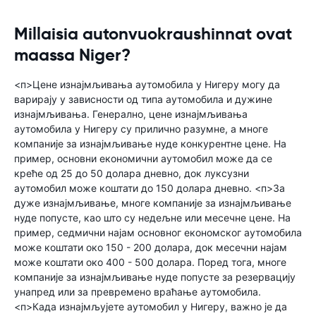
Millaisia autonvuokraushinnat ovat
maassa Niger?
<п>Цене изнајмљивања аутомобила у Нигеру могу да
варирају у зависности од типа аутомобила и дужине
изнајмљивања. Генерално, цене изнајмљивања
аутомобила у Нигеру су прилично разумне, а многе
компаније за изнајмљивање нуде конкурентне цене. На
пример, основни економични аутомобил може да се
креће од 25 до 50 долара дневно, док луксузни
аутомобил може коштати до 150 долара дневно. <п>За
дуже изнајмљивање, многе компаније за изнајмљивање
нуде попусте, као што су недељне или месечне цене. На
пример, седмични најам основног економског аутомобила
може коштати око 150 - 200 долара, док месечни најам
може коштати око 400 - 500 долара. Поред тога, многе
компаније за изнајмљивање нуде попусте за резервацију
унапред или за превремено враћање аутомобила.
<п>Када изнајмљујете аутомобил у Нигеру, важно је да