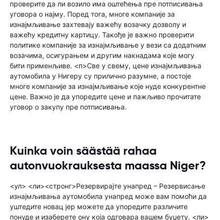
проверите да ли возило има оштећења пре потписивања
уговора о најму. Поред тога, многе компаније за
изнајмљивање захтевају важећу возачку дозволу и
важећу кредитну картицу. Такође је важно проверити
политике компаније за изнајмљивање у вези са додатним
возачима, осигурањем и другим накнадама које могу
бити применљиве. <п>Све у свему, цене изнајмљивања
аутомобила у Нигеру су прилично разумне, а постоје
многе компаније за изнајмљивање које нуде конкурентне
цене. Важно је да упоредите цене и пажљиво прочитате
уговор о закупу пре потписивања.
Kuinka voin säästää rahaa
autonvuokrauksesta maassa Niger?
<ул> <ли><стронг>Резервирајте унапред – Резервисање
изнајмљивања аутомобила унапред може вам помоћи да
уштедите новац јер можете да упоредите различите
понуде и изаберете ону која одговара вашем буџету. <ли>