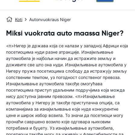
Koti
Autonvuokraus Niger
Miksi vuokrata auto maassa Niger?
<п>Нигер је држава која се налази у западној Африци која
посетиоцима нуди разне атракције. Изнајмљивање
аутомобила је најбољи начин да истражите земљу и
доживите све што она нуди. Изнајмљивање аутомобила у
Нигеру пружа посетиоцима слободу да истражују земљу
сопственим темпом, уз погодност сопственог превоза.
Изнајмљивање аутомобила такође омогућава
посетиоцима приступ удаљеним подручјима која можда
нису доступна јавним превозом. <п>Изнајмљивање
аутомобила у Нигеру је такође приступачна опција, са
компанијама за изнајмљивање које нуде конкурентне
цене и широк избор возила. То значи да посетиоци могу
пронаћи савршено возило које одговара њиховим
потребама и буџету. Уз изнајмљивање аутомобила,
посетиоци такође могу да уживају у флексибилности да