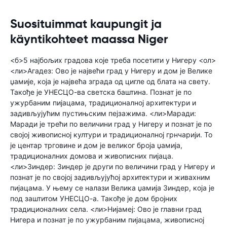
Suosituimmat kaupungit ja
käyntikohteet maassa Niger
<б>5 најбољих градова које треба посетити у Нигеру <ол>
<ли>Агадез: Ово је највећи град у Нигеру и дом је Велике
џамије, која је највећа зграда од цигле од блата на свету.
Такође је УНЕСЦО-ва светска баштина. Познат је по
ужурбаним пијацама, традиционалној архитектури и
задивљујућим пустињским пејзажима. <ли>Маради:
Маради је трећи по величини град у Нигеру и познат је по
својој живописној култури и традиционалној грнчарији. То
је центар трговине и дом је великог броја џамија,
традиционалних домова и живописних пијаца.
<ли>Зиндер: Зиндер је други по величини град у Нигеру и
познат је по својој задивљујућој архитектури и живахним
пијацама. У њему се налази Велика џамија Зиндер, која је
под заштитом УНЕСЦО-а. Такође је дом бројних
традиционалних села. <ли>Нијамеј: Ово је главни град
Нигера и познат је по ужурбаним пијацама, живописној