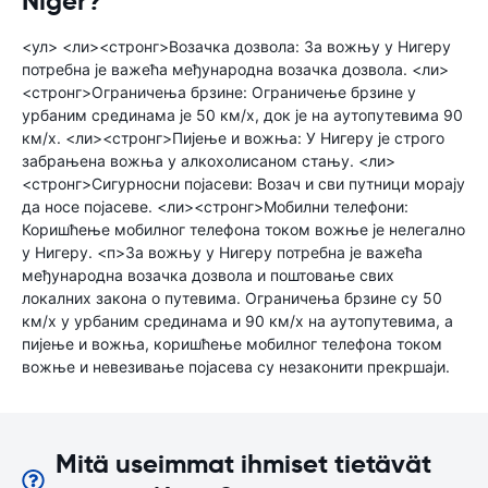
Niger?
<ул> <ли><стронг>Возачка дозвола: За вожњу у Нигеру
потребна је важећа међународна возачка дозвола. <ли>
<стронг>Ограничења брзине: Ограничење брзине у
урбаним срединама је 50 км/х, док је на аутопутевима 90
км/х. <ли><стронг>Пијење и вожња: У Нигеру је строго
забрањена вожња у алкохолисаном стању. <ли>
<стронг>Сигурносни појасеви: Возач и сви путници морају
да носе појасеве. <ли><стронг>Мобилни телефони:
Коришћење мобилног телефона током вожње је нелегално
у Нигеру. <п>За вожњу у Нигеру потребна је важећа
међународна возачка дозвола и поштовање свих
локалних закона о путевима. Ограничења брзине су 50
км/х у урбаним срединама и 90 км/х на аутопутевима, а
пијење и вожња, коришћење мобилног телефона током
вожње и невезивање појасева су незаконити прекршаји.
Mitä useimmat ihmiset tietävät