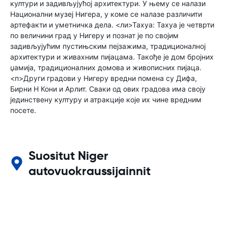
култури и задивљујућој архитектури. У њему се налази
Национални музеј Нигера, у коме се налазе различити
артефакти и уметничка дела. <ли>Тахуа: Тахуа је четврти
по величини град у Нигеру и познат је по својим
задивљујућим пустињским пејзажима, традиционалној
архитектури и живахним пијацама. Такође је дом бројних
џамија, традиционалних домова и живописних пијаца.
<п>Други градови у Нигеру вредни помена су Дифа,
Бирни Н Кони и Арлит. Сваки од ових градова има своју
јединствену културу и атракције које их чине вредним
посете.
Suositut Niger
autovuokraussijainnit