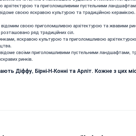
ною архітектурою та приголомшливими пустельними ландшафтам
, відоме своєю яскравою культурою та традиційною керамікою. 
рі, відомим своєю приголомшливою архітектурою та жвавими ри
розташовано ряд традиційних сіл.
 ринками, яскравою культурою та приголомшливою архітектурою
ецтва.
рі, відоме своїми приголомшливими пустельними ландшафтами, 
скравих ринків.
чають Діффу, Бірні-Н-Конні та Арліт. Кожне з цих м