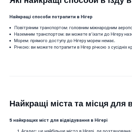
Які найкращі способи в’їзду в
Найкращі способи потрапити в Нігер
Повітряним транспортом: головним міжнародним аеропорт
Наземним транспортом: ви можете в’їхати до Нігеру наземн
Морем: прямого доступу до Нігеру морем немає.
Річкою: ви можете потрапити в Нігер річкою з сусідніх кра
Найкращі міста та місця для 
5 найкращих міст для відвідування в Нігері
Агадес: це найбільше місто в Нігері, де розташован