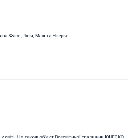
на-Фасо, Лівія, Малі та Нігерія.
и у світі. Це також об’єкт Всесвітньої спадщини ЮНЕСКО.