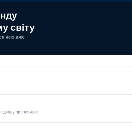
енду
у світу
еся нею вже
гіднішу пропозицію.