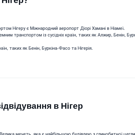
 Нігер?
ом Нігеру є Міжнародний аеропорт Діорі Хамані в Ніамеї.
им транспортом із сусідніх країн, таких як Алжир, Бенін, Буркі
їн, таких як Бенін, Буркіна-Фасо та Нігерія.
відвідування в Нігер
а Велика мечеть, яка є найбільшою будівлею з глинобитної цегл