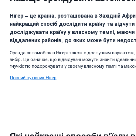
Нігер – це країна, розташована в Західній Аф
найкращий спосіб дослідити країну та відчути
досліджувати країну у власному темпі, маюч
віддалених районів, до яких може бути недос
Оренда автомобіля в Нігері також є доступним варіантом
вибір. Це означає, що відвідувачі можуть знайти ідеальн
гнучкістю подорожувати у своєму власному темпі та максим
Повний путівник Нігер