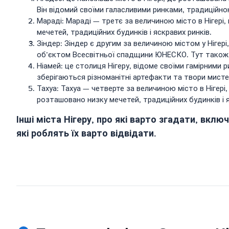
Він відомий своїми галасливими ринками, традицій
Мараді: Мараді — третє за величиною місто в Нігері
мечетей, традиційних будинків і яскравих ринків.
Зіндер: Зіндер є другим за величиною містом у Ніге
об’єктом Всесвітньої спадщини ЮНЕСКО. Тут також 
Ніамей: це столиця Нігеру, відоме своїми гамірними
зберігаються різноманітні артефакти та твори мист
Тахуа: Тахуа — четверте за величиною місто в Ніге
розташовано низку мечетей, традиційних будинків і я
Інші міста Нігеру, про які варто згадати, вклю
які роблять їх варто відвідати.