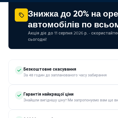
Знижка до 20% на ор
автомобілів по всьом
Акція діє до 11 серпня 2026 р. - скористайт
сьогодні!
Безкоштовне скасування
За 48 годин до запланованого часу забирання
Гарантія найкращої ціни
Знайшли вигіднішу ціну? Ми запропонуємо вам ще ви