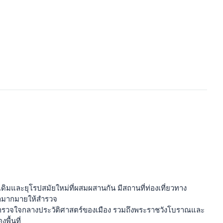
งเดิมและยุโรปสมัยใหม่ที่ผสมผสานกัน มีสถานที่ท่องเที่ยวทาง
้ามากมายให้สำรวจ
รถสำรวจใจกลางประวัติศาสตร์ของเมือง รวมถึงพระราชวังโบราณและ
พื้นที่