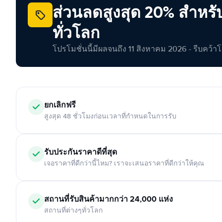
ส่วนลดสูงสุด 20% สำหรั
ทั่วโลก
โปรโมชั่นนี้มีผลจนถึง 11 สิงหาคม 2026 - รีบคว้าโอกา
ยกเลิกฟรี
สูงสุด 48 ชั่วโมงก่อนเวลาที่กำหนดในการรับ
รับประกันราคาดีที่สุด
เจอราคาที่ดีกว่านี้ไหม? เราจะเสนอราคาที่ดีกว่าให้คุณ
สถานที่รับสินค้ามากกว่า 24,000 แห่ง
สถานที่ต่างๆทั่วโลก