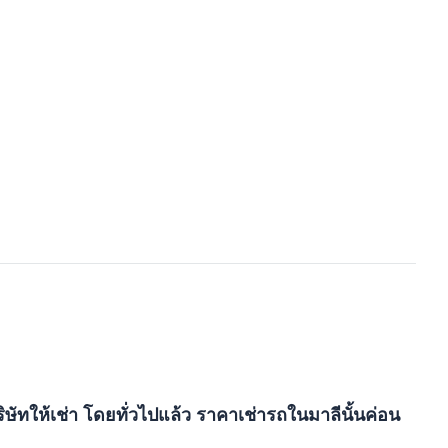
ทให้เช่า โดยทั่วไปแล้ว ราคาเช่ารถในมาลีนั้นค่อน