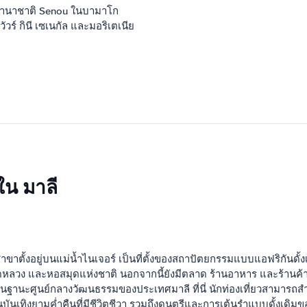
นนานาชาติ Senou ในบามาโก
วร์ กินี เซเนกัล และมอริเตเนีย
ใน มาลี
สาขาตั้งอยู่บนแม่น้ำไนเจอร์ เป็นที่ตั้งของสถาปัตยกรรมแบบแอฟริกันดั้
ดหลวง และหอสมุดแห่งชาติ นอกจากนี้ยังมีตลาด ร้านอาหาร และร้านค
ักในฐานะศูนย์กลางวัฒนธรรมของประเทศมาลี ที่นี่ นักท่องเที่ยวสามา
ันเทิงยามค่ำคืนที่มีชีวิตชีวา รวมถึงดนตรีและการเต้นรำแบบดั้งเดิมของ