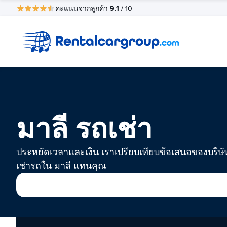
9.1
คะแนนจากลูกค้า
/ 10
มาลี รถเช่า
ประหยัดเวลาและเงิน เราเปรียบเทียบข้อเสนอของบริษั
เช่ารถใน มาลี แทนคุณ