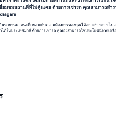
าตะวันตก เต็มไปด้วยสถานที่และประสบการณ์ที่น่าทึ่ง ก
ยี่ยมชมสถานที่ที่ไม่คุ้นเคย ด้วยการเช่ารถ คุณสามารถ
ndiagara
้นหายานพาหนะที่เหมาะกับความต้องการของคุณได้อย่างง่ายดาย ไม่ว่าคุ
้ในประเทศมาลี ด้วยการเช่ารถ คุณยังสามารถใช้ประโยชน์จากเครือข่ายถ
ไร