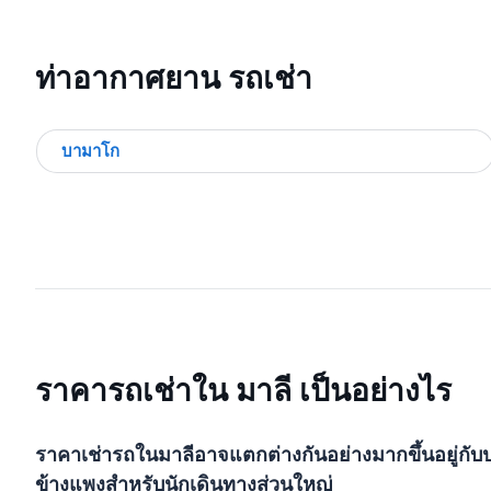
ท่าอากาศยาน รถเช่า
บามาโก
ราคารถเช่าใน มาลี เป็นอย่างไร
ราคาเช่ารถในมาลีอาจแตกต่างกันอย่างมากขึ้นอยู่กับ
ข้างแพงสำหรับนักเดินทางส่วนใหญ่