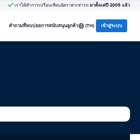
มาตั้งแต่ปี 2005 แล้ว
เราได้ทำการเปรียบเทียบอัตราค่าเช่ารถ
คำถามที่พบบ่อย
การสนับสนุนลูกค้า
(TH)
เข้าสู่ระบบ