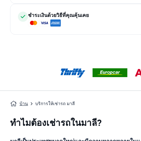
ชำระเงินด้วยวิธีที่คุณคุ้นเคย
บ้าน
บริการให้เช่ารถ มาลี
ทำไมต้องเช่ารถในมาลี?