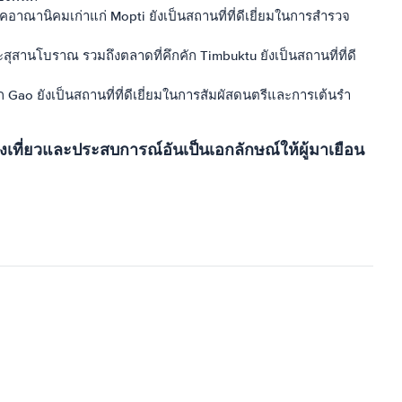
รยุคอาณานิคมเก่าแก่ Mopti ยังเป็นสถานที่ที่ดีเยี่ยมในการสำรวจ
ุสานโบราณ รวมถึงตลาดที่คึกคัก Timbuktu ยังเป็นสถานที่ที่ดี
ก Gao ยังเป็นสถานที่ที่ดีเยี่ยมในการสัมผัสดนตรีและการเต้นรำ
ท่องเที่ยวและประสบการณ์อันเป็นเอกลักษณ์ให้ผู้มาเยือน