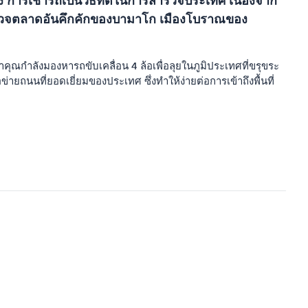
ารเช่ารถเป็นวิธีที่ดีในการสำรวจประเทศ เนื่องจาก
สำรวจตลาดอันคึกคักของบามาโก เมืองโบราณของ
ณกำลังมองหารถขับเคลื่อน 4 ล้อเพื่อลุยในภูมิประเทศที่ขรุขระ
นนที่ยอดเยี่ยมของประเทศ ซึ่งทำให้ง่ายต่อการเข้าถึงพื้นที่