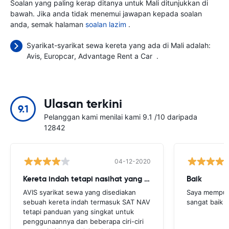
Soalan yang paling kerap ditanya untuk Mali ditunjukkan di
bawah. Jika anda tidak menemui jawapan kepada soalan
anda, semak halaman
soalan lazim
.
Syarikat-syarikat sewa kereta yang ada di Mali adalah:
Avis
Europcar
Advantage Rent a Car
.
Ulasan terkini
9.1
Pelanggan kami menilai kami 9.1 /10 daripada
12842
04-12-2020
Kereta indah tetapi nasihat yang lebih diperlukan
Baik
AVIS syarikat sewa yang disediakan
Saya mempun
sebuah kereta indah termasuk SAT NAV
sangat baik 
tetapi panduan yang singkat untuk
penggunaannya dan beberapa ciri-ciri