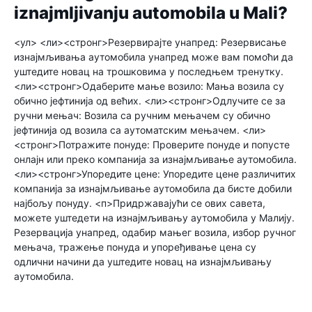
iznajmljivanju automobila u Mali?
<ул> <ли><стронг>Резервирајте унапред:
Резервисање
изнајмљивања аутомобила унапред може вам помоћи да
уштедите новац на трошковима у последњем тренутку.
<ли><стронг>Одаберите мање возило:
Мања возила су
обично јефтинија од већих.
<ли><стронг>Одлучите се за
ручни мењач:
Возила са ручним мењачем су обично
јефтинија од возила са аутоматским мењачем.
<ли>
<стронг>Потражите понуде:
Проверите понуде и попусте
онлајн или преко компанија за изнајмљивање аутомобила.
<ли><стронг>Упоредите цене:
Упоредите цене различитих
компанија за изнајмљивање аутомобила да бисте добили
најбољу понуду.
<п>Придржавајући се ових савета,
можете уштедети на изнајмљивању аутомобила у Малију.
Резервација унапред, одабир мањег возила, избор ручног
мењача, тражење понуда и упоређивање цена су
одлични начини да уштедите новац на изнајмљивању
аутомобила.