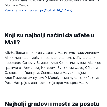
што олакшава приступ удаљенијим областима као што су
Мопти и Сегоу.
Završite vodič za zemlju {COUNTRI_NAME}
Koji su najbolji načini da uđete u
Mali?
<б>Најбољи начини за улазак у Мали:
<ул> <ли>Авионом:
Мали има један међународни аеродром, међународни
аеродром Сеноу у Бамаку.
<ли>Копненим путем: Мали се
граничи са Алжиром, Нигером, Буркином Фасо, Обалом
Слоноваче, Гвинејом, Сенегалом и Мауританијом.
<ли>Поморским путем: У Малију нема лука.
<ли>Реком:
Река Нигер је главна река која протиче кроз Мали.
Najbolji gradovi i mesta za posetu