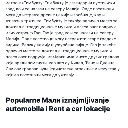
<стронг>Тимбукту:
Тимбукту је легендарни пустињски
град који се налази на северу Малија. Овде посетиоци
могу да истраже древне џамије и гробнице, као и
живахна тржишта. Тимбукту је такође одлично место за
доживљај традиционалне музике и плеса овог подручја.
<ли><стронг>Гао:
Гао је град који се налази на северу
Малија. Овде посетиоци могу истражити старе градске
зидине, Велику џамију и ужурбане пијаце. Гао је такође
одлично место за доживљај традиционалне музике и
плеса овог подручја.
<п>Мали има много других градова
које вреди поменути, као што су Кидал, Ђене и Дуенца.
Сви ови градови нуде јединствене атракције и искуства у
којима посетиоци могу да уживају.
Popularne Мали iznajmljivanje
automobila i Rent a car lokacije