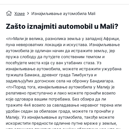
Хоме
Изнајмљивање аутомобила Mali
Zašto iznajmiti automobil u Mali?
<п>Мали је велика, разнолика земља у западној Африци,
пуна невероватних локација и искустава. Изнајмљивање
аутомобила је одличан начин да истражите земљу, јер
пружа слободу да путујете сопственим темпом и
посећујете места која су ван утабаних стаза. Уз
изнајмљивање аутомобила, можете истражити ужурбана
тржишта Бамака, древног града Тимбуктуа и
задивљујућих догонских села на обронку Бандиагара.
<п>Поред тога, изнајмљивање аутомобила у Малију је
релативно приступачно и лако можете пронаћи возило
које одговара вашим потребама. Без обзира да ли
тражите 4к4 возило за савладавање неравног терена или
удобан седан за обилазак града, можете га пронаћи у
Малију. Уз изнајмљивање аутомобила, такође можете
искористити предности одличне путне мреже у земљи,