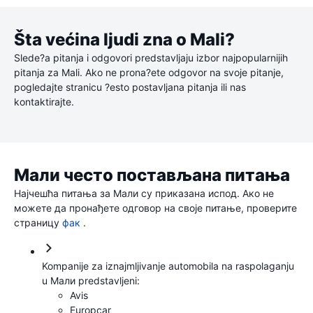
Šta većina ljudi zna o Mali?
Slede?a pitanja i odgovori predstavljaju izbor najpopularnijih
pitanja za Mali. Ako ne prona?ete odgovor na svoje pitanje,
pogledajte stranicu ?esto postavljana pitanja ili nas
kontaktirajte.
Мали често постављана питања
Најчешћа питања за Мали су приказана испод. Ако не
можете да пронађете одговор на своје питање, проверите
страницу
фак
.
Kompanije za iznajmljivanje automobila na raspolaganju
u Мали predstavljeni:
Avis
Europcar