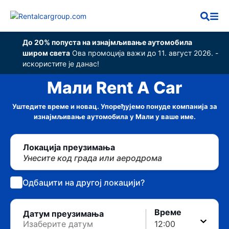
До 20% попуста на изнајмљивање аутомобила
широм света
Ова промоција важи до 11. август 2026. -
искористите је данас!
Мали Rent A Car
Уштедите време и новац. Упоређујемо понуде компанија за
изнајмљивање аутомобила у Мали у ваше име.
Локација преузимања
Унесите код града или аеродрома
Одбацити на другој локацији?
Време
Датум преузимања