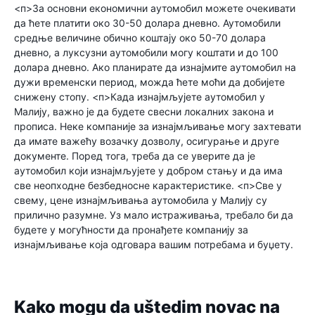
<п>За основни економични аутомобил можете очекивати
да ћете платити око 30-50 долара дневно. Аутомобили
средње величине обично коштају око 50-70 долара
дневно, а луксузни аутомобили могу коштати и до 100
долара дневно. Ако планирате да изнајмите аутомобил на
дужи временски период, можда ћете моћи да добијете
снижену стопу.
<п>Када изнајмљујете аутомобил у
Малију, важно је да будете свесни локалних закона и
прописа. Неке компаније за изнајмљивање могу захтевати
да имате важећу возачку дозволу, осигурање и друге
документе. Поред тога, треба да се уверите да је
аутомобил који изнајмљујете у добром стању и да има
све неопходне безбедносне карактеристике.
<п>Све у
свему, цене изнајмљивања аутомобила у Малију су
прилично разумне. Уз мало истраживања, требало би да
будете у могућности да пронађете компанију за
изнајмљивање која одговара вашим потребама и буџету.
Kako mogu da uštedim novac na