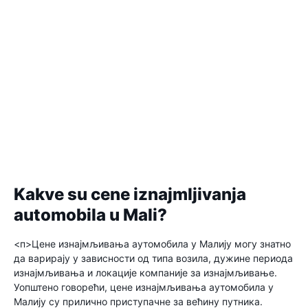
Kakve su cene iznajmljivanja
automobila u Mali?
<п>Цене изнајмљивања аутомобила у Малију могу знатно
да варирају у зависности од типа возила, дужине периода
изнајмљивања и локације компаније за изнајмљивање.
Уопштено говорећи, цене изнајмљивања аутомобила у
Малију су прилично приступачне за већину путника.