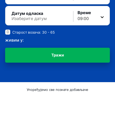
Време
Датум одласка
Старост возача: 30 - 65
живим у:
Тражи
Упоређујемо све познате добављаче