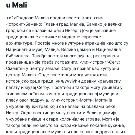
u Mali
<х2>Градови Малија вредни посете
<ол> <ли>
<стронг>Бамако:
Главни град Малија, Бамако је велики
град који се налази на реци Нигер. Дом је мешавине
традиционалне афричке и модерне европске
архитектуре. Постоје многе културне атракције као што су
Национални музеј Малија, Велика џамија и Национална
библиотека. Такође постоји много пијаца, ресторана и
продавница које треба истражити.
<ли><стронг>Сегу:
Смештен у центру земље, Сегу је познат као културни
центар Малија. Овде посетиоци могу истражити
историјско срце града, укључујући древну краљевску
палату и музеј Сегоу. Посетиоци такође могу уживати у
живахном ноћном животу и традиционалној музици и
плесу овог подручја.
<ли><стронг>Мопти:
Мопти је
ужурбан лучки град који се налази на обалама реке
Нигер. Овде посетиоци могу посетити Велику џамију,
ужурбане пијаце и старе колонијалне зграде. Мопти је
такође одлично место за истраживање локалне кухиње,
као и традиционалне музике и плеса овог подручја.
<ли>