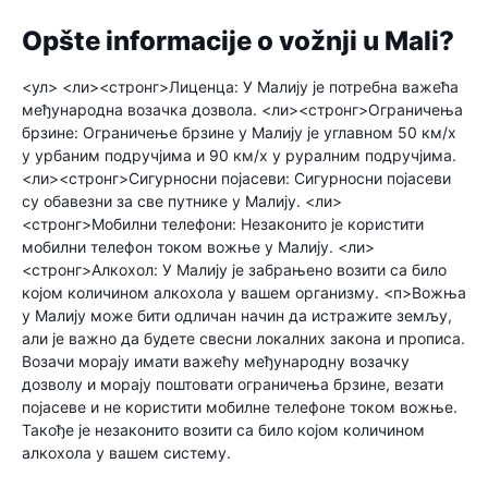
Opšte informacije o vožnji u Mali?
<ул> <ли><стронг>Лиценца:
У Малију је потребна важећа
међународна возачка дозвола.
<ли><стронг>Ограничења
брзине:
Ограничење брзине у Малију је углавном 50 км/х
у урбаним подручјима и 90 км/х у руралним подручјима.
<ли><стронг>Сигурносни појасеви:
Сигурносни појасеви
су обавезни за све путнике у Малију.
<ли>
<стронг>Мобилни телефони:
Незаконито је користити
мобилни телефон током вожње у Малију.
<ли>
<стронг>Алкохол:
У Малију је забрањено возити са било
којом количином алкохола у вашем организму.
<п>Вожња
у Малију може бити одличан начин да истражите земљу,
али је важно да будете свесни локалних закона и прописа.
Возачи морају имати важећу међународну возачку
дозволу и морају поштовати ограничења брзине, везати
појасеве и не користити мобилне телефоне током вожње.
Такође је незаконито возити са било којом количином
алкохола у вашем систему.