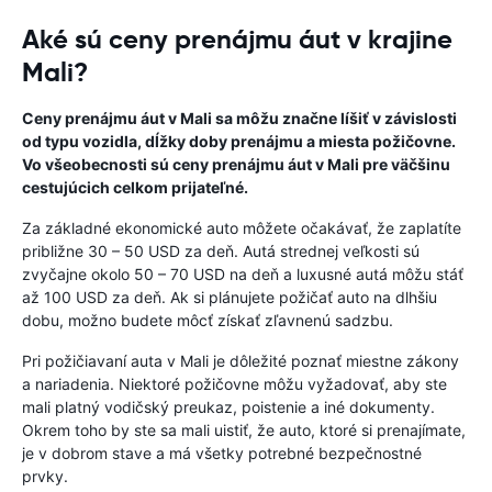
Aké sú ceny prenájmu áut v krajine
Mali?
Ceny prenájmu áut v Mali sa môžu značne líšiť v závislosti
od typu vozidla, dĺžky doby prenájmu a miesta požičovne.
Vo všeobecnosti sú ceny prenájmu áut v Mali pre väčšinu
cestujúcich celkom prijateľné.
Za základné ekonomické auto môžete očakávať, že zaplatíte
približne 30 – 50 USD za deň. Autá strednej veľkosti sú
zvyčajne okolo 50 – 70 USD na deň a luxusné autá môžu stáť
až 100 USD za deň. Ak si plánujete požičať auto na dlhšiu
dobu, možno budete môcť získať zľavnenú sadzbu.
Pri požičiavaní auta v Mali je dôležité poznať miestne zákony
a nariadenia. Niektoré požičovne môžu vyžadovať, aby ste
mali platný vodičský preukaz, poistenie a iné dokumenty.
Okrem toho by ste sa mali uistiť, že auto, ktoré si prenajímate,
je v dobrom stave a má všetky potrebné bezpečnostné
prvky.