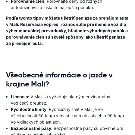
Porovnanie cien:
Porovnajte ceny od rôznych
autopožičovní a získajte najlepšiu ponuku.
Podľa týchto tipov môžete ušetriť peniaze za prenájom auta
v Mali. Rezervácia vopred, rozhodnutie pre menšie vozidlo,
výber manuálnej prevodovky, hľadanie výhodných ponúk a
porovnávanie cien sú skvelé spôsoby, ako ušetriť peniaze
za prenájom auta.
Všeobecné informácie o jazde v
krajine Mali?
Licencia:
V Mali sa vyžaduje platný medzinárodný
vodičský preukaz.
Rýchlostné limity:
Rýchlostný limit v Mali je vo
všeobecnosti 50 km/h v mestských oblastiach a 90 km/h
vo vidieckych oblastiach.
Bezpečnostné pásy:
Bezpečnostné pásy sú povinné pre
všetkých cestujúcich v Mali.