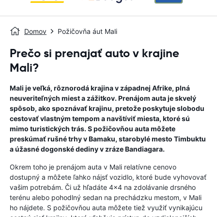
Domov
Požičovňa áut Mali
Prečo si prenajať auto v krajine
Mali?
Mali je veľká, rôznorodá krajina v západnej Afrike, plná
neuveriteľných miest a zážitkov. Prenájom auta je skvelý
spôsob, ako spoznávať krajinu, pretože poskytuje slobodu
cestovať vlastným tempom a navštíviť miesta, ktoré sú
mimo turistických trás. S požičovňou auta môžete
preskúmať rušné trhy v Bamaku, starobylé mesto Timbuktu
a úžasné dogonské dediny v zráze Bandiagara.
Okrem toho je prenájom auta v Mali relatívne cenovo
dostupný a môžete ľahko nájsť vozidlo, ktoré bude vyhovovať
vašim potrebám. Či už hľadáte 4x4 na zdolávanie drsného
terénu alebo pohodlný sedan na prechádzku mestom, v Mali
ho nájdete. S požičovňou auta môžete tiež využiť vynikajúcu