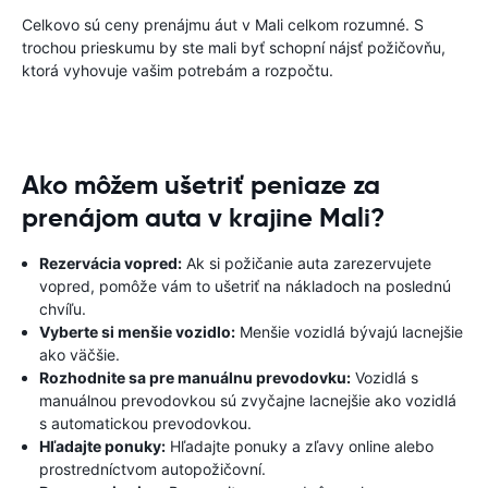
Celkovo sú ceny prenájmu áut v Mali celkom rozumné. S
trochou prieskumu by ste mali byť schopní nájsť požičovňu,
ktorá vyhovuje vašim potrebám a rozpočtu.
Ako môžem ušetriť peniaze za
prenájom auta v krajine Mali?
Rezervácia vopred:
Ak si požičanie auta zarezervujete
vopred, pomôže vám to ušetriť na nákladoch na poslednú
chvíľu.
Vyberte si menšie vozidlo:
Menšie vozidlá bývajú lacnejšie
ako väčšie.
Rozhodnite sa pre manuálnu prevodovku:
Vozidlá s
manuálnou prevodovkou sú zvyčajne lacnejšie ako vozidlá
s automatickou prevodovkou.
Hľadajte ponuky:
Hľadajte ponuky a zľavy online alebo
prostredníctvom autopožičovní.