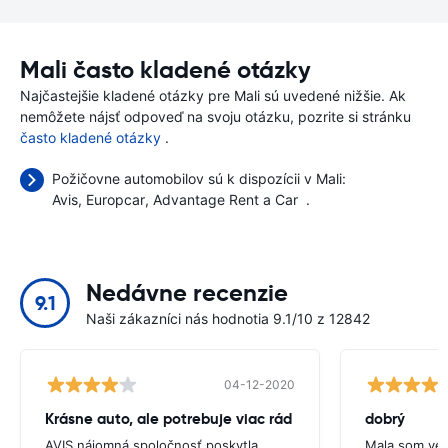
Mali často kladené otázky
Najčastejšie kladené otázky pre Mali sú uvedené nižšie. Ak
nemôžete nájsť odpoveď na svoju otázku, pozrite si stránku
často kladené otázky
.
Požičovne automobilov sú k dispozícii v Mali:
Avis
Europcar
Advantage Rent a Car
.
Nedávne recenzie
9.1
Naši zákazníci nás hodnotia 9.1/10 z 12842
04-12-2020
Krásne auto, ale potrebuje viac rád
dobrý
AVIS nájomná spoločnosť poskytla
Mala som veľ