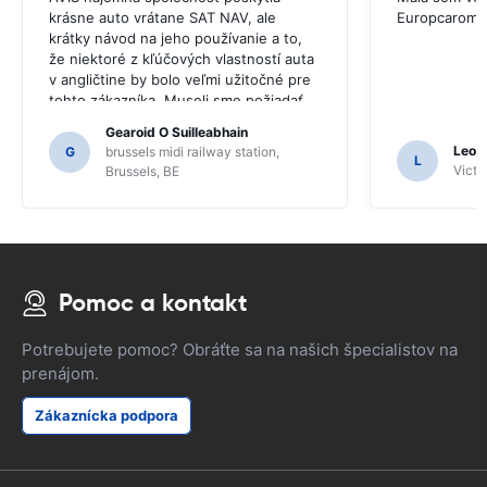
krásne auto vrátane SAT NAV, ale
Europcarom
krátky návod na jeho používanie a to,
že niektoré z kľúčových vlastností auta
v angličtine by bolo veľmi užitočné pre
tohto zákazníka. Museli sme požiadať
niekoľko miestnych obyvateľov o
Gearoid O Suilleabhain
usmernenie a len preto, že sme
Leon
G
brussels midi railway station,
L
nemuseli zistiť funkcie SAT NAV.
Victor
Brussels, BE
Pomoc a kontakt
Potrebujete pomoc? Obráťte sa na našich špecialistov na
prenájom.
Zákaznícka podpora