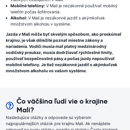
Mobilné telefóny:
V Mali je nezákonné používať mobilný
telefón počas šoférovania.
Alkohol:
V Mali je nezákonné jazdiť s akýmkoľvek
množstvom alkoholu v systéme.
Jazda v Mali môže byť skvelým spôsobom, ako preskúmať
krajinu, je však dôležité poznať miestne zákony a
nariadenia. Vodiči musia mať platný medzinárodný
vodičský preukaz, musia dodržiavať rýchlostné limity,
používať bezpečnostné pásy a počas jazdy nepoužívať
mobilné telefóny. Je tiež nezákonné jazdiť s akýmkoľvek
množstvom alkoholu vo vašom systéme.
Čo väčšina ľudí vie o krajine
Mali?
Nasledujúce otázky a odpovede sú výberom
najpopulárnejších otázok pre krajinu Mali. Ak nenájdete
odpoveď na svoju otázku, pozrite si stránku Často kladené