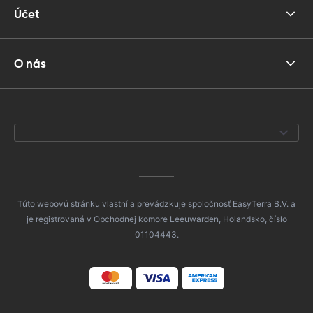
Účet
O nás
Túto webovú stránku vlastní a prevádzkuje spoločnosť EasyTerra B.V. a
je registrovaná v Obchodnej komore Leeuwarden, Holandsko, číslo
01104443.