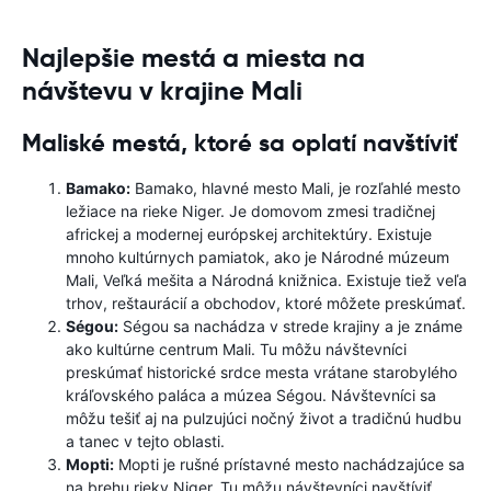
Najlepšie mestá a miesta na
návštevu v krajine Mali
Maliské mestá, ktoré sa oplatí navštíviť
Bamako:
Bamako, hlavné mesto Mali, je rozľahlé mesto
ležiace na rieke Niger. Je domovom zmesi tradičnej
africkej a modernej európskej architektúry. Existuje
mnoho kultúrnych pamiatok, ako je Národné múzeum
Mali, Veľká mešita a Národná knižnica. Existuje tiež veľa
trhov, reštaurácií a obchodov, ktoré môžete preskúmať.
Ségou:
Ségou sa nachádza v strede krajiny a je známe
ako kultúrne centrum Mali. Tu môžu návštevníci
preskúmať historické srdce mesta vrátane starobylého
kráľovského paláca a múzea Ségou. Návštevníci sa
môžu tešiť aj na pulzujúci nočný život a tradičnú hudbu
a tanec v tejto oblasti.
Mopti:
Mopti je rušné prístavné mesto nachádzajúce sa
na brehu rieky Niger. Tu môžu návštevníci navštíviť