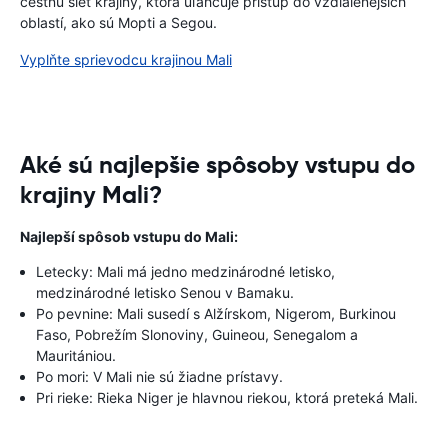
cestnú sieť krajiny, ktorá uľahčuje prístup do vzdialenejších
oblastí, ako sú Mopti a Segou.
Vyplňte sprievodcu krajinou Mali
Aké sú najlepšie spôsoby vstupu do
krajiny Mali?
Najlepší spôsob vstupu do Mali:
Letecky: Mali má jedno medzinárodné letisko,
medzinárodné letisko Senou v Bamaku.
Po pevnine: Mali susedí s Alžírskom, Nigerom, Burkinou
Faso, Pobrežím Slonoviny, Guineou, Senegalom a
Mauritániou.
Po mori: V Mali nie sú žiadne prístavy.
Pri rieke: Rieka Niger je hlavnou riekou, ktorá preteká Mali.