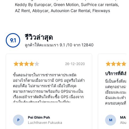
Keddy By Europcar
Green Motion
SurPrice car rentals
AZ Rent
Abbycar
Autounion Car Rental
Flexways
รีวิวล่าสุด
9.1
ลูกค้าให้คะแนนเรา 9.1 /10 จาก 12840
26-12-2020
บริการที่ดีเยี
ขั้นตอนง่ายๆในการเช่ารถราคาประหยัด
อย่างไรก็ตามเมื่อถามว่ามี GPS อยู่หรือไม่คำ
นี่เป็นครั้งที่
ตอบก็คือ ไม่สามารถเช่าได้ เมื่อไปถึงจุด
แต่ทุกอย่างน่า
หมายเราพบว่ารถมาพร้อมกับ GPSน่าจะเป็น
เยี่ยมและแนะ
เรื่องแย่ถ้าเราตัดสินใจที่จะซื้อ GPS เนื่องจาก
ฉันและจะทำแบบ
จำเป็นต้องสัญจรไปตามถนนในญี่ปุ่น
คนขอบคุณที่ท
Pei Ghim Poh
MAI
P
M
Luchthaven Fukuoka
Abu D