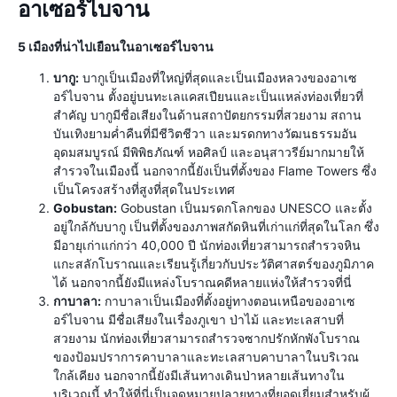
อาเซอร์ไบจาน
5 เมืองที่น่าไปเยือนในอาเซอร์ไบจาน
บากู:
บากูเป็นเมืองที่ใหญ่ที่สุดและเป็นเมืองหลวงของอาเซ
อร์ไบจาน ตั้งอยู่บนทะเลแคสเปียนและเป็นแหล่งท่องเที่ยวที่
สำคัญ บากูมีชื่อเสียงในด้านสถาปัตยกรรมที่สวยงาม สถาน
บันเทิงยามค่ำคืนที่มีชีวิตชีวา และมรดกทางวัฒนธรรมอัน
อุดมสมบูรณ์ มีพิพิธภัณฑ์ หอศิลป์ และอนุสาวรีย์มากมายให้
สำรวจในเมืองนี้ นอกจากนี้ยังเป็นที่ตั้งของ Flame Towers ซึ่ง
เป็นโครงสร้างที่สูงที่สุดในประเทศ
Gobustan:
Gobustan เป็นมรดกโลกของ UNESCO และตั้ง
อยู่ใกล้กับบากู เป็นที่ตั้งของภาพสกัดหินที่เก่าแก่ที่สุดในโลก ซึ่ง
มีอายุเก่าแก่กว่า 40,000 ปี นักท่องเที่ยวสามารถสำรวจหิน
แกะสลักโบราณและเรียนรู้เกี่ยวกับประวัติศาสตร์ของภูมิภาค
ได้ นอกจากนี้ยังมีแหล่งโบราณคดีหลายแห่งให้สำรวจที่นี่
กาบาลา:
กาบาลาเป็นเมืองที่ตั้งอยู่ทางตอนเหนือของอาเซ
อร์ไบจาน มีชื่อเสียงในเรื่องภูเขา ป่าไม้ และทะเลสาบที่
สวยงาม นักท่องเที่ยวสามารถสำรวจซากปรักหักพังโบราณ
ของป้อมปราการคาบาลาและทะเลสาบคาบาลาในบริเวณ
ใกล้เคียง นอกจากนี้ยังมีเส้นทางเดินป่าหลายเส้นทางใน
บริเวณนี้ ทำให้ที่นี่เป็นจุดหมายปลายทางที่ยอดเยี่ยมสำหรับผู้