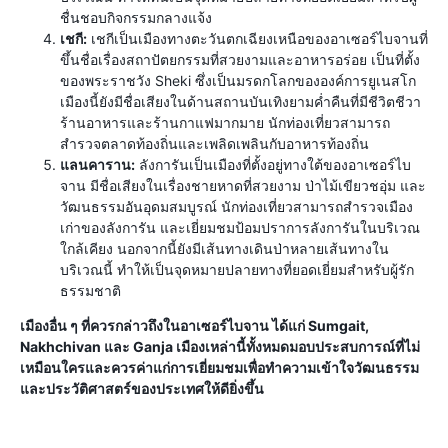
ชื่นชอบกิจกรรมกลางแจ้ง
เชกี:
เชกีเป็นเมืองทางตะวันตกเฉียงเหนือของอาเซอร์ไบจานที่
ขึ้นชื่อเรื่องสถาปัตยกรรมที่สวยงามและอาหารอร่อย เป็นที่ตั้ง
ของพระราชวัง Sheki ซึ่งเป็นมรดกโลกขององค์การยูเนสโก
เมืองนี้ยังมีชื่อเสียงในด้านสถานบันเทิงยามค่ำคืนที่มีชีวิตชีวา
ร้านอาหารและร้านกาแฟมากมาย นักท่องเที่ยวสามารถ
สำรวจตลาดท้องถิ่นและเพลิดเพลินกับอาหารท้องถิ่น
แลนคาราน:
ลังการันเป็นเมืองที่ตั้งอยู่ทางใต้ของอาเซอร์ไบ
จาน มีชื่อเสียงในเรื่องชายหาดที่สวยงาม ป่าไม้เขียวชอุ่ม และ
วัฒนธรรมอันอุดมสมบูรณ์ นักท่องเที่ยวสามารถสำรวจเมือง
เก่าของลังการัน และเยี่ยมชมป้อมปราการลังการันในบริเวณ
ใกล้เคียง นอกจากนี้ยังมีเส้นทางเดินป่าหลายเส้นทางใน
บริเวณนี้ ทำให้เป็นจุดหมายปลายทางที่ยอดเยี่ยมสำหรับผู้รัก
ธรรมชาติ
เมืองอื่น ๆ ที่ควรกล่าวถึงในอาเซอร์ไบจาน ได้แก่ Sumgait,
Nakhchivan และ Ganja เมืองเหล่านี้ทั้งหมดมอบประสบการณ์ที่ไม่
เหมือนใครและควรค่าแก่การเยี่ยมชมเพื่อทำความเข้าใจวัฒนธรรม
และประวัติศาสตร์ของประเทศให้ดียิ่งขึ้น