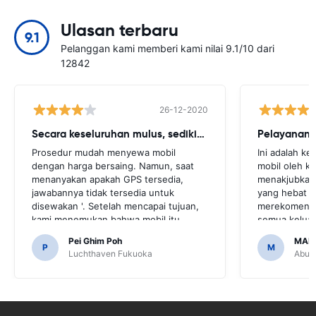
Ulasan terbaru
9.1
Pelanggan kami memberi kami nilai 9.1/10 dari
12842
26-12-2020
Secara keseluruhan mulus, sedikit cegukan
Pelayanan 
Prosedur mudah menyewa mobil
Ini adalah k
dengan harga bersaing. Namun, saat
mobil oleh k
menanyakan apakah GPS tersedia,
menakjubkan,
jawabannya tidak tersedia untuk
yang hebat 
disewakan '. Setelah mencapai tujuan,
merekomendas
kami menemukan bahwa mobil itu
semua keluar
dilengkapi GPS.Akan sangat
melakukan h
Pei Ghim Poh
MAI
mengerikan jika kita memutuskan untuk
teman dan se
P
M
Luchthaven Fukuoka
Abu D
membeli GPS karena perlu menavigasi
telah membua
jalan-jalan di Jepang.
mudah.