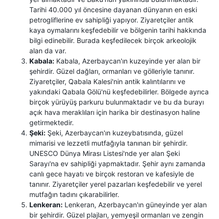
Tarihi 40.000 yıl öncesine dayanan dünyanın en eski
petrogliflerine ev sahipliği yapıyor. Ziyaretçiler antik
kaya oymalarını keşfedebilir ve bölgenin tarihi hakkında
bilgi edinebilir. Burada keşfedilecek birçok arkeolojik
alan da var.
Kabala:
Kabala, Azerbaycan'ın kuzeyinde yer alan bir
şehirdir. Güzel dağları, ormanları ve gölleriyle tanınır.
Ziyaretçiler, Qabala Kalesi'nin antik kalıntılarını ve
yakındaki Qabala Gölü'nü keşfedebilirler. Bölgede ayrıca
birçok yürüyüş parkuru bulunmaktadır ve bu da burayı
açık hava meraklıları için harika bir destinasyon haline
getirmektedir.
Şeki:
Şeki, Azerbaycan'ın kuzeybatısında, güzel
mimarisi ve lezzetli mutfağıyla tanınan bir şehirdir.
UNESCO Dünya Mirası Listesi'nde yer alan Şeki
Sarayı'na ev sahipliği yapmaktadır. Şehir aynı zamanda
canlı gece hayatı ve birçok restoran ve kafesiyle de
tanınır. Ziyaretçiler yerel pazarları keşfedebilir ve yerel
mutfağın tadını çıkarabilirler.
Lenkeran:
Lenkeran, Azerbaycan'ın güneyinde yer alan
bir şehirdir. Güzel plajları, yemyeşil ormanları ve zengin