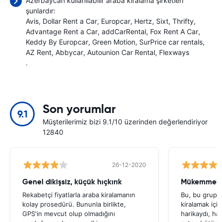
Azerbaycan kullanılabilir araba kiralama şirketleri
şunlardır:
Avis
Dollar Rent a Car
Europcar
Hertz
Sixt
Thrifty
Advantage Rent a Car
addCarRental
Fox Rent A Car
Keddy By Europcar
Green Motion
SurPrice car rentals
AZ Rent
Abbycar
Autounion Car Rental
Flexways
.
Son yorumlar
9.1
Müşterilerimiz bizi 9.1/10 üzerinden değerlendiriyor
12840
26-12-2020
Genel dikişsiz, küçük hıçkırık
Mükemmel s
Rekabetçi fiyatlarla araba kiralamanın
Bu, bu grup t
kolay prosedürü. Bununla birlikte,
kiralamak içi
GPS'in mevcut olup olmadığını
harikaydı, ha