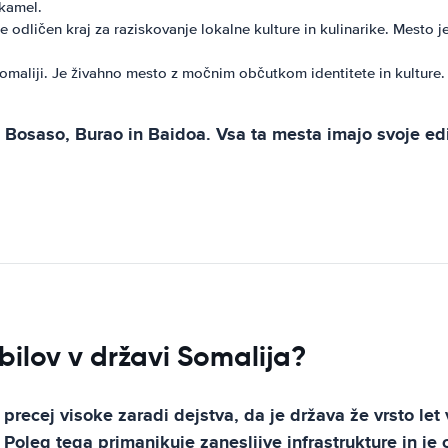
 kamel.
e odličen kraj za raziskovanje lokalne kulture in kulinarike. Mesto 
maliji. Je živahno mesto z močnim občutkom identitete in kulture. Z
so Bosaso, Burao in Baidoa. Vsa ta mesta imajo svoje 
ilov v državi Somalija?
ecej visoke zaradi dejstva, da je država že vrsto let v
 Poleg tega primanjkuje zanesljive infrastrukture in je