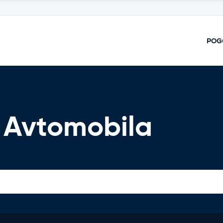
POG
 Avtomobila