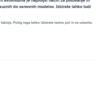
em avtomobila je najboljši način za potovanje in
suznih do osnovnih modelov. Izbirate lahko tudi
aksija. Poleg tega lahko izberete lastno pot in se ustavite,