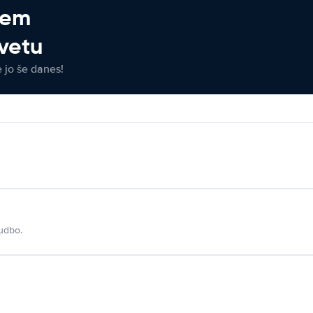
jem
vetu
e jo še danes!
udbo.