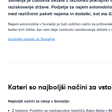
Somalija je čudovita dežela z raznoliko pokrajino in
raziskovanje države. Podjetja za najem avtomobilov
med različnimi paketi najema in dodatki, kot sta 
Najem avtomobila v Somaliji je tudi odličen način za prihranek
kadar koli želite, kar vam daje svobodo raziskovanja dežele v
Izpolnite vodnik za Somalija
Kateri so najboljši načini za vst
Najboljši načini za vstop v Somalijo:
Z letalom: Poletite na mednarodno letališče Aden Adde v M