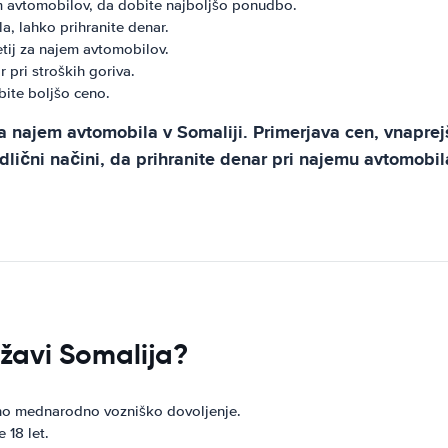
em avtomobilov, da dobite najboljšo ponudbo.
a, lahko prihranite denar.
ij za najem avtomobilov.
r pri stroških goriva.
bite boljšo ceno.
a najem avtomobila v Somaliji. Primerjava cen, vnaprej
lični načini, da prihranite denar pri najemu avtomobila
ržavi Somalija?
vno mednarodno vozniško dovoljenje.
 18 let.