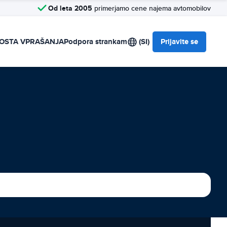
Od leta 2005
primerjamo cene najema avtomobilov
OSTA VPRAŠANJA
Podpora strankam
(SI)
Prijavite se