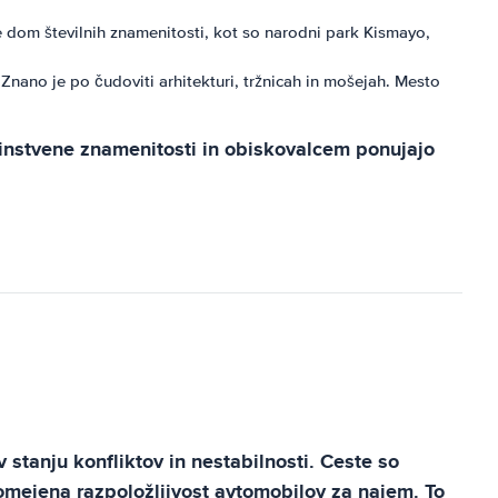
je dom številnih znamenitosti, kot so narodni park Kismayo,
nano je po čudoviti arhitekturi, tržnicah in mošejah. Mesto
edinstvene znamenitosti in obiskovalcem ponujajo
 stanju konfliktov in nestabilnosti. Ceste so
 omejena razpoložljivost avtomobilov za najem. To