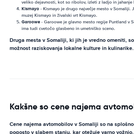
veliko dejavnosti, kot so ribolov, izleti z ladjo in jahanje
Kismayo
- Kismayo je drugo največje mesto v Somaliji. J
muzej Kismayo in živalski vrt Kismayo.
Garoowe
- Garoowe je glavno mesto regije Puntland v So
ima tudi cvetočo glasbeno in umetniško sceno.
Druga mesta v Somaliji, ki jih je vredno omeniti, 
možnost raziskovanja lokalne kulture in kulinarike.
Kakšne so cene najema avtomob
Cene najema avtomobilov v Somaliji so na splošno pr
pogosto v slabem stanju, kar otežuje varno vožnjo.