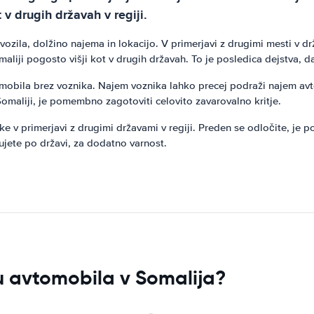
v drugih državah v regiji.
 vozila, dolžino najema in lokacijo. V primerjavi z drugimi mesti v
liji pogosto višji kot v drugih državah. To je posledica dejstva, da
tomobila brez voznika. Najem voznika lahko precej podraži najem avto
omaliji, je pomembno zagotoviti celovito zavarovalno kritje.
 v primerjavi z drugimi državami v regiji. Preden se odločite, je 
ujete po državi, za dodatno varnost.
u avtomobila v Somalija?