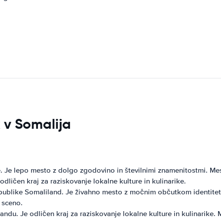
k v Somalija
e. Je lepo mesto z dolgo zgodovino in številnimi znamenitostmi. 
ličen kraj za raziskovanje lokalne kulture in kulinarike.
blike Somaliland. Je živahno mesto z močnim občutkom identitete in
 sceno.
du. Je odličen kraj za raziskovanje lokalne kulture in kulinarike. M