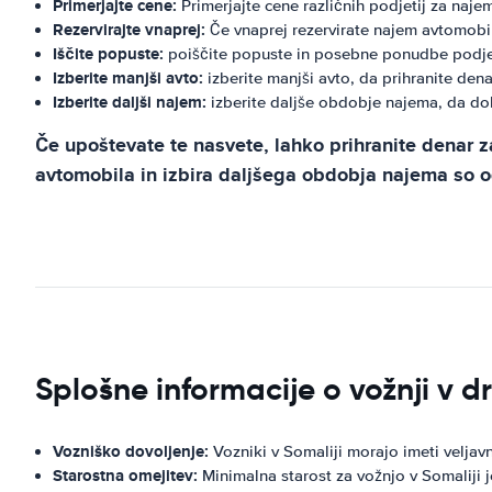
Primerjajte cene:
Primerjajte cene različnih podjetij za naj
Rezervirajte vnaprej:
Če vnaprej rezervirate najem avtomobil
Iščite popuste:
poiščite popuste in posebne ponudbe podjet
Izberite manjši avto:
izberite manjši avto, da prihranite dena
Izberite daljši najem:
izberite daljše obdobje najema, da do
Če upoštevate te nasvete, lahko prihranite denar z
avtomobila in izbira daljšega obdobja najema so od
Splošne informacije o vožnji v d
Vozniško dovoljenje:
Vozniki v Somaliji morajo imeti velja
Starostna omejitev:
Minimalna starost za vožnjo v Somaliji je