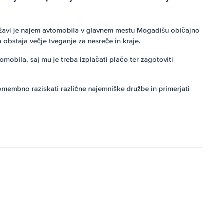
 državi je najem avtomobila v glavnem mestu Mogadišu običajno
 obstaja večje tveganje za nesreče in kraje.
mobila, saj mu je treba izplačati plačo ter zagotoviti
pomembno raziskati različne najemniške družbe in primerjati