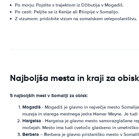
Po morju: Pojdite s trajektom iz Džibutija v Mogadiš.
Po cesti: Peljite se iz Kenije ali Etiopije v Somalijo.
Z vizumom: pridobite vizum na somalskem veleposlaništvu.
Najboljša mesta in kraji za obis
5 najboljših mest v Somaliji za obisk:
Mogadiš
- Mogadiš je glavno in največje mesto Somalij
muzeja in starega mestnega jedra Hamar Weyne. Je tudi od
Hargeisa
- Hargeisa je glavno mesto samorazglašene repu
mošejah. Mesto ima tudi cvetočo glasbeno in umetniško
Berbera
– Berbera je glavno pristaniško mesto v Somalilan