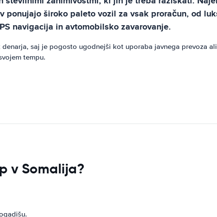
 številnimi zanimivostmi, ki jih je treba raziskati. Naj
 ponujajo široko paleto vozil za vsak proračun, od luk
GPS navigacija in avtomobilsko zavarovanje.
 denarja, saj je pogosto ugodnejši kot uporaba javnega prevoza ali t
 svojem tempu.
op v Somalija?
ogadišu.