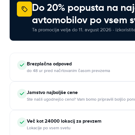
Do 20% popusta na na
avtomobilov po vsem s
Ta promocija velja do 11. avgust 2026 - izkoristit
Brezplačna odpoved
do 48 ur pred načrtovanim časom prevzema
Jamstvo najboljše cene
Ste našli ugodnejšo ceno? Vam bomo pripravili boljšo pon
Več kot 24000 lokacij za prevzem
Lokacije po vsem svetu