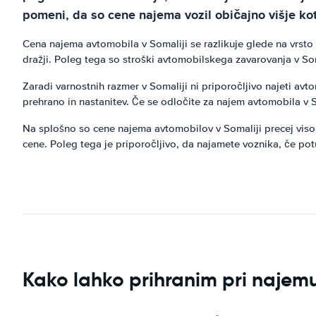
pomeni, da so cene najema vozil običajno višje kot 
Cena najema avtomobila v Somaliji se razlikuje glede na vrsto
dražji. Poleg tega so stroški avtomobilskega zavarovanja v Soma
Zaradi varnostnih razmer v Somaliji ni priporočljivo najeti av
prehrano in nastanitev. Če se odločite za najem avtomobila v S
Na splošno so cene najema avtomobilov v Somaliji precej visoke
cene. Poleg tega je priporočljivo, da najamete voznika, če pot
Kako lahko prihranim pri najem